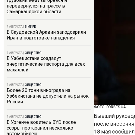
Грузовик MAN загорелся и
перевернулся на трассе в
Самаркандской области
7 АВГУСТА
|
В МИРЕ
В Саудовской Аравии заподозрили
Иран в подготовке нападения
7 АВГУСТА
|
ОБЩЕСТВО
В Узбекистане создадут
энергетические паспорта для всех
махаллей
7 АВГУСТА
|
ОБЩЕСТВО
Более 20 тонн винограда из
Узбекистана не допустили на рынок
России
ФОТО: FORBES.UA
Бывший руковод
7 АВГУСТА
|
ОБЩЕСТВО
В Ургенче водитель BYD после
после внесения 
ссоры протаранил несколько
18 мая сообщил 
автомобилей