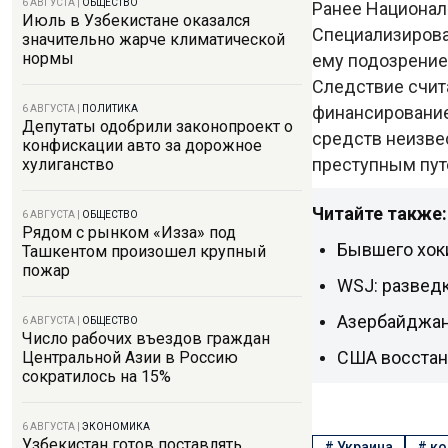
6 АВГУСТА
|
ОБЩЕСТВО
Ранее Национал
Июль в Узбекистане оказался
Специализирова
значительно жарче климатической
нормы
ему подозрение
Следствие счита
финансирование
6 АВГУСТА
|
ПОЛИТИКА
Депутаты одобрили законопроект о
средств неизве
конфискации авто за дорожное
преступным пут
хулиганство
Читайте также:
6 АВГУСТА
|
ОБЩЕСТВО
Рядом с рынком «Изза» под
Бывшего хок
Ташкентом произошел крупный
пожар
WSJ: разведк
Азербайджан 
6 АВГУСТА
|
ОБЩЕСТВО
Число рабочих въездов граждан
США восстан
Центральной Азии в Россию
сократилось на 15%
6 АВГУСТА
|
ЭКОНОМИКА
Узбекистан готов поставлять
#
Украина
#
ко