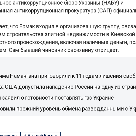
ьное антикоррупционное бюро Украины (НАБУ) и
нная антикоррупционная прокуратура (САП) официа
.
ет, что Ермак входил в организованную группу, связ
м строительства элитной недвижимости в Киевской 
стного происхождения, включая наличные деньги, п
ем. Сам бывший чиновник свою вину отрицает.
има Намангана приговорили к 11 годам лишения сво
а США допустила нападение России на одну из стра
заявил о готовности поставлять газ Украине
овили прежний уровень обмена разведданными с Ук
ррупция
#
Андрей Ермак