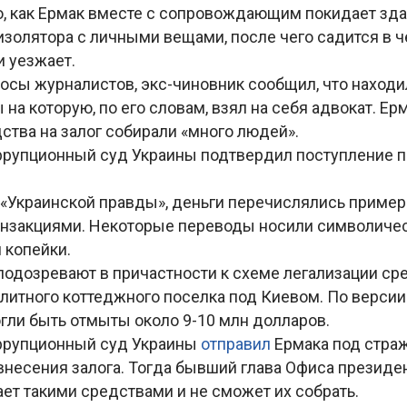
о, как Ермак вместе с сопровождающим покидает зд
изолятора с личными вещами, после чего садится в 
и уезжает.
осы журналистов, экс-чиновник сообщил, что находи
 на которую, по его словам, взял на себя адвокат. Ер
дства на залог собирали «много людей».
рупционный суд Украины подтвердил поступление 
«Украинской правды», деньги перечислялись пример
нзакциями. Некоторые переводы носили символичес
 копейки.
подозревают в причастности к схеме легализации ср
литного коттеджного поселка под Киевом. По версии
огли быть отмыты около 9-10 млн долларов.
ррупционный суд Украины
отправил
Ермака под страж
несения залога. Тогда бывший глава Офиса президе
ает такими средствами и не сможет их собрать.