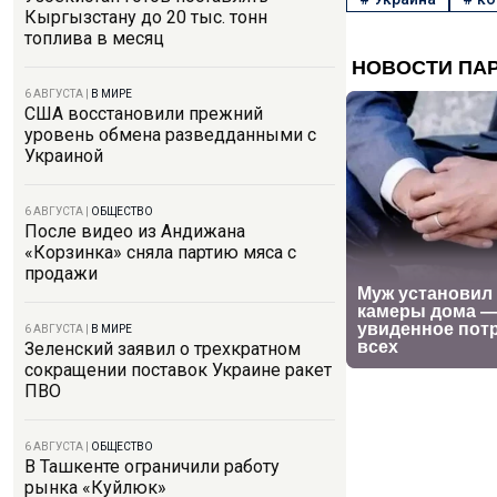
Кыргызстану до 20 тыс. тонн
топлива в месяц
6 АВГУСТА
|
В МИРЕ
США восстановили прежний
уровень обмена разведданными с
Украиной
6 АВГУСТА
|
ОБЩЕСТВО
После видео из Андижана
«Корзинка» сняла партию мяса с
продажи
6 АВГУСТА
|
В МИРЕ
Зеленский заявил о трехкратном
сокращении поставок Украине ракет
ПВО
6 АВГУСТА
|
ОБЩЕСТВО
В Ташкенте ограничили работу
рынка «Куйлюк»