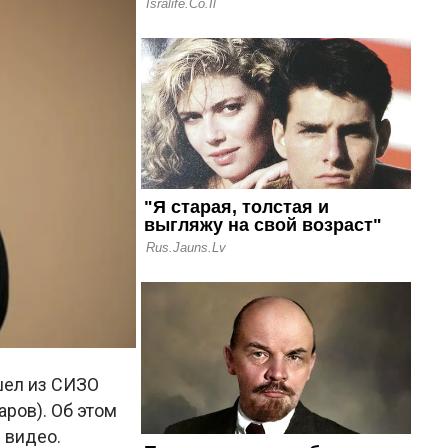
шел из СИЗО
аров). Об этом
 видео.