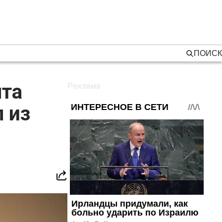
ПОИСК
нта
 из