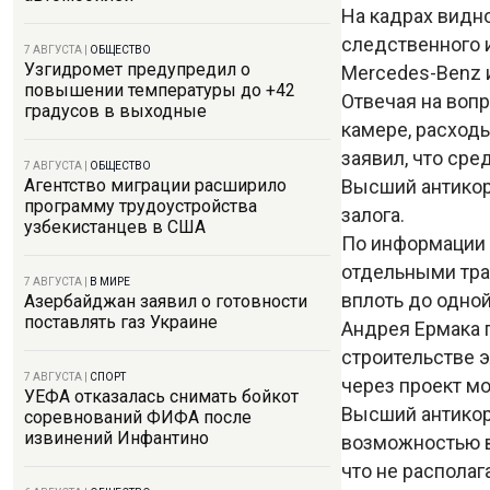
На кадрах видн
следственного 
7 АВГУСТА
|
ОБЩЕСТВО
Узгидромет предупредил о
Mercedes-Benz 
повышении температуры до +42
Отвечая на вопр
градусов в выходные
камере, расходы
заявил, что сре
7 АВГУСТА
|
ОБЩЕСТВО
Высший антикор
Агентство миграции расширило
программу трудоустройства
залога.
узбекистанцев в США
По информации 
отдельными тра
7 АВГУСТА
|
В МИРЕ
вплоть до одной
Азербайджан заявил о готовности
поставлять газ Украине
Андрея Ермака 
строительстве э
7 АВГУСТА
|
СПОРТ
через проект м
УЕФА отказалась снимать бойкот
Высший антико
соревнований ФИФА после
извинений Инфантино
возможностью в
что не располаг