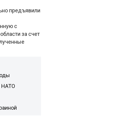
льно предъявили
анную с
области за счет
олученные
боды
н НАТО
раиной