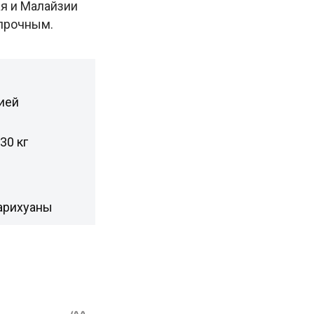
я и Малайзии
епрочным.
ией
30 кг
марихуаны