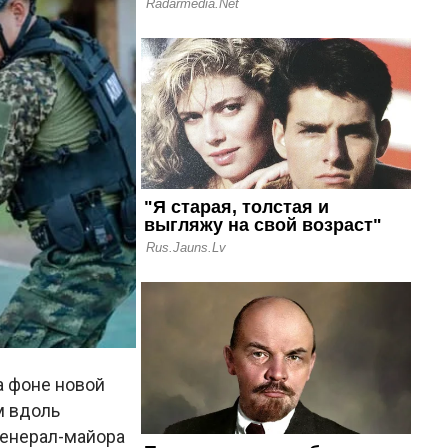
а фоне новой
м вдоль
генерал-майора