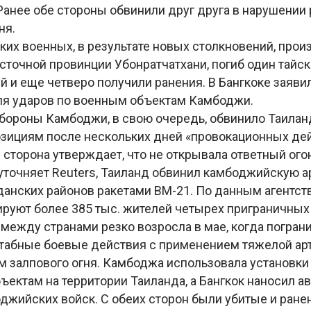
 Ранее обе стороны обвинили друг друга в нарушении
ня.
ких военных, в результате новых столкновений, про
сточной провинции Убонратчатхани, погиб один тайс
и еще четверо получили ранения. В Бангкоке заявил
ля ударов по военным объектам Камбоджи.
бороны Камбоджи, в свою очередь, обвинило Таилан
позициям после нескольких дней «провокационных де
сторона утверждает, что не открывала ответный огон
 уточняет Reuters, Таиланд обвинил камбоджийскую 
анских районов ракетами BM-21. По данным агентств
ируют более 385 тыс. жителей четырех приграничных
между странами резко возросла в мае, когда погра
табные боевые действия с применением тяжелой ар
м залпового огня. Камбоджа использовала установки 
ъектам на территории Таиланда, а Бангкок наносил а
джийских войск. С обеих сторон были убитые и ранен