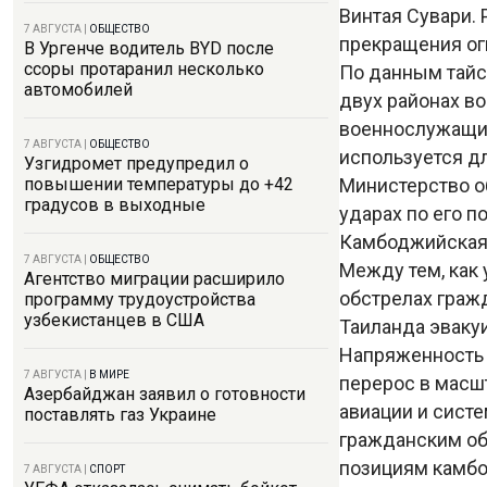
Винтая Сувари.
7 АВГУСТА
|
ОБЩЕСТВО
прекращения ог
В Ургенче водитель BYD после
ссоры протаранил несколько
По данным тайс
автомобилей
двух районах во
военнослужащий 
7 АВГУСТА
|
ОБЩЕСТВО
используется д
Узгидромет предупредил о
Министерство о
повышении температуры до +42
градусов в выходные
ударах по его 
Камбоджийская 
7 АВГУСТА
|
ОБЩЕСТВО
Между тем, как
Агентство миграции расширило
обстрелах гражд
программу трудоустройства
узбекистанцев в США
Таиланда эваку
Напряженность 
7 АВГУСТА
|
В МИРЕ
перерос в масш
Азербайджан заявил о готовности
авиации и систе
поставлять газ Украине
гражданским об
позициям камбо
7 АВГУСТА
|
СПОРТ