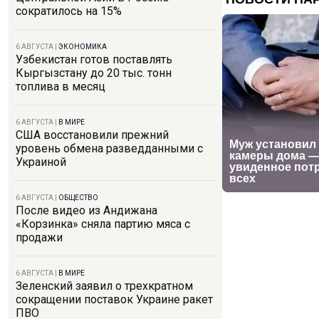
сократилось на 15%
6 АВГУСТА
|
ЭКОНОМИКА
Узбекистан готов поставлять
Кыргызстану до 20 тыс. тонн
топлива в месяц
6 АВГУСТА
|
В МИРЕ
США восстановили прежний
уровень обмена разведданными с
Украиной
6 АВГУСТА
|
ОБЩЕСТВО
После видео из Андижана
«Корзинка» сняла партию мяса с
продажи
6 АВГУСТА
|
В МИРЕ
Зеленский заявил о трехкратном
сокращении поставок Украине ракет
ПВО