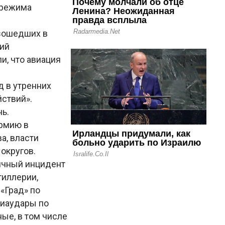
 режима
изошедших в
кий
и, что авиация
д в утренних
йствий».
ь.
армию в
а, власти
 округов.
ничный инцидент
тиллерии,
«Град» по
виаудары по
ые, в том числе