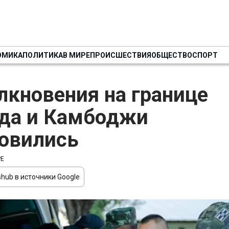
ОМИКА
ПОЛИТИКА
В МИРЕ
ПРОИСШЕСТВИЯ
ОБЩЕСТВО
СПОРТ
лкновения на границе
да и Камбоджи
овились
РЕ
hub в источники Google