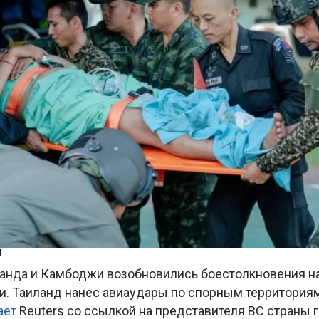
M
ланда и Камбоджи возобновились боестолкновения н
и. Таиланд нанес авиаудары по спорным территория
ает
Reuters со ссылкой на представителя ВС страны 