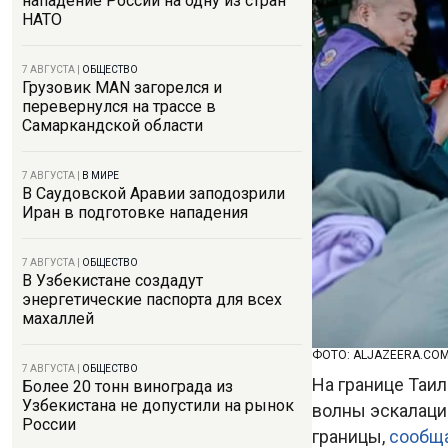
нападение России на одну из стран
НАТО
7 АВГУСТА
|
ОБЩЕСТВО
Грузовик MAN загорелся и
перевернулся на трассе в
Самаркандской области
7 АВГУСТА
|
В МИРЕ
В Саудовской Аравии заподозрили
Иран в подготовке нападения
7 АВГУСТА
|
ОБЩЕСТВО
В Узбекистане создадут
энергетические паспорта для всех
махаллей
ФОТО: ALJAZEERA.CO
7 АВГУСТА
|
ОБЩЕСТВО
На границе Таи
Более 20 тонн винограда из
Узбекистана не допустили на рынок
волны эскалаци
России
границы,
сообщ