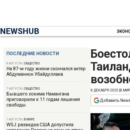
NEWSHUB
ЭКОН
Боесто
ПОСЛЕДНИЕ НОВОСТИ
Таилан
8 АВГУСТА
|
ОБЩЕСТВО
На 87-м году жизни скончался актер
Абдуманнон Убайдуллаев
возобн
7 АВГУСТА
|
ОБЩЕСТВО
8 ДЕКАБРЯ 2025
|
В МИ
Бывшего хокима Намангана
приговорили к 11 годам лишения
Добавить News
свободы
7 АВГУСТА
|
В МИРЕ
WSJ: разведка США допустила