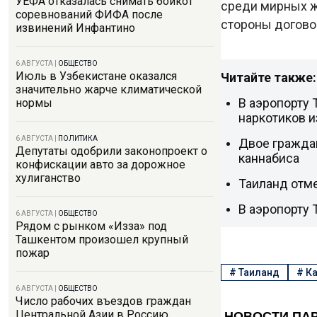
УЕФА отказалась снимать бойкот
среди мирных ж
соревнований ФИФА после
стороны догово
извинений Инфантино
6 АВГУСТА
|
ОБЩЕСТВО
Июль в Узбекистане оказался
Читайте также:
значительно жарче климатической
В аэропорту 
нормы
наркотиков и
6 АВГУСТА
|
ПОЛИТИКА
Двое граждан
Депутаты одобрили законопроект о
каннабиса
конфискации авто за дорожное
хулиганство
Таиланд отм
В аэропорту 
6 АВГУСТА
|
ОБЩЕСТВО
Рядом с рынком «Изза» под
Ташкентом произошел крупный
пожар
#
Таиланд
#
К
6 АВГУСТА
|
ОБЩЕСТВО
Число рабочих въездов граждан
Центральной Азии в Россию