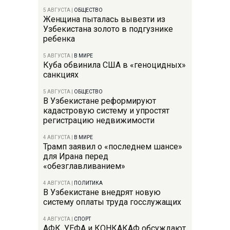
5 АВГУСТА
|
ОБЩЕСТВО
Женщина пыталась вывезти из
Узбекистана золото в подгузнике
ребенка
5 АВГУСТА
|
В МИРЕ
Куба обвинила США в «геноцидных»
санкциях
5 АВГУСТА
|
ОБЩЕСТВО
В Узбекистане реформируют
кадастровую систему и упростят
регистрацию недвижимости
4 АВГУСТА
|
В МИРЕ
Трамп заявил о «последнем шансе»
для Ирана перед
«обезглавливанием»
4 АВГУСТА
|
ПОЛИТИКА
В Узбекистане внедрят новую
систему оплаты труда госслужащих
4 АВГУСТА
|
СПОРТ
АФК, УЕФА и КОНКАКАФ обсуждают