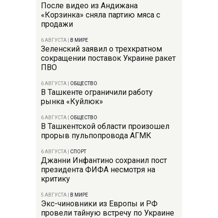
После видео из Андижана
«Корзинка» сняла партию мяса с
продажи
6 АВГУСТА
|
В МИРЕ
Зеленский заявил о трехкратном
сокращении поставок Украине ракет
ПВО
6 АВГУСТА
|
ОБЩЕСТВО
В Ташкенте ограничили работу
рынка «Куйлюк»
6 АВГУСТА
|
ОБЩЕСТВО
В Ташкентской области произошел
прорыв пульпопровода АГМК
6 АВГУСТА
|
СПОРТ
Джанни Инфантино сохранил пост
президента ФИФА несмотря на
критику
5 АВГУСТА
|
В МИРЕ
Экс-чиновники из Европы и РФ
провели тайную встречу по Украине