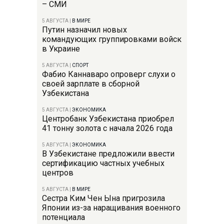
– СМИ
5 АВГУСТА
|
В МИРЕ
Путин назначил новых
командующих группировками войск
в Украине
5 АВГУСТА
|
СПОРТ
Фабио Каннаваро опроверг слухи о
своей зарплате в сборной
Узбекистана
5 АВГУСТА
|
ЭКОНОМИКА
Центробанк Узбекистана приобрел
41 тонну золота с начала 2026 года
5 АВГУСТА
|
ЭКОНОМИКА
В Узбекистане предложили ввести
сертификацию частных учебных
центров
5 АВГУСТА
|
В МИРЕ
Сестра Ким Чен Ына пригрозила
Японии из-за наращивания военного
потенциала