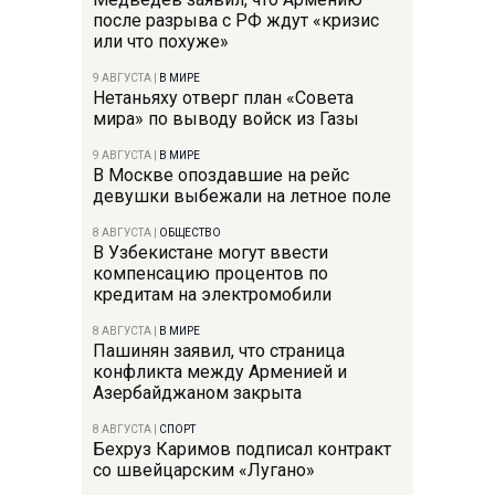
после разрыва с РФ ждут «кризис
или что похуже»
9 АВГУСТА
|
В МИРЕ
Нетаньяху отверг план «Совета
мира» по выводу войск из Газы
9 АВГУСТА
|
В МИРЕ
В Москве опоздавшие на рейс
девушки выбежали на летное поле
8 АВГУСТА
|
ОБЩЕСТВО
В Узбекистане могут ввести
компенсацию процентов по
кредитам на электромобили
8 АВГУСТА
|
В МИРЕ
Пашинян заявил, что страница
конфликта между Арменией и
Азербайджаном закрыта
8 АВГУСТА
|
СПОРТ
Бехруз Каримов подписал контракт
со швейцарским «Лугано»