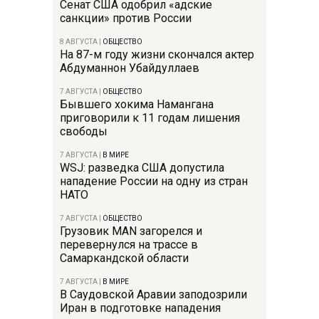
Сенат США одобрил «адские
санкции» против России
8 АВГУСТА
|
ОБЩЕСТВО
На 87-м году жизни скончался актер
Абдуманнон Убайдуллаев
7 АВГУСТА
|
ОБЩЕСТВО
Бывшего хокима Намангана
приговорили к 11 годам лишения
свободы
7 АВГУСТА
|
В МИРЕ
WSJ: разведка США допустила
нападение России на одну из стран
НАТО
7 АВГУСТА
|
ОБЩЕСТВО
Грузовик MAN загорелся и
перевернулся на трассе в
Самаркандской области
7 АВГУСТА
|
В МИРЕ
В Саудовской Аравии заподозрили
Иран в подготовке нападения