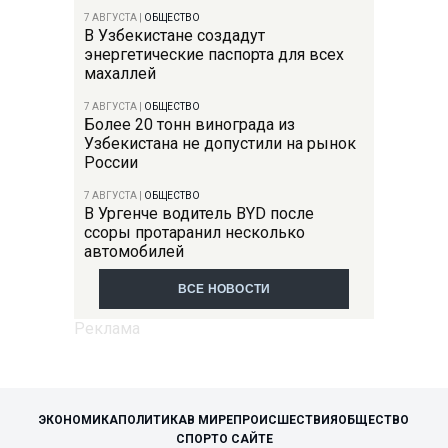
7 АВГУСТА
|
ОБЩЕСТВО
В Узбекистане создадут
энергетические паспорта для всех
махаллей
7 АВГУСТА
|
ОБЩЕСТВО
Более 20 тонн винограда из
Узбекистана не допустили на рынок
России
7 АВГУСТА
|
ОБЩЕСТВО
В Ургенче водитель BYD после
ссоры протаранил несколько
автомобилей
ВСЕ НОВОСТИ
ЭКОНОМИКА
ПОЛИТИКА
В МИРЕ
ПРОИСШЕСТВИЯ
ОБЩЕСТВО
СПОРТ
О САЙТЕ