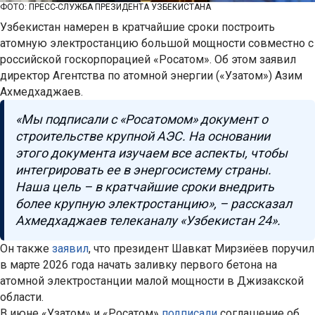
ФОТО: ПРЕСС-СЛУЖБА ПРЕЗИДЕНТА УЗБЕКИСТАНА
Узбекистан намерен в кратчайшие сроки построить
атомную электростанцию большой мощности совместно с
российской госкорпорацией «Росатом». Об этом заявил
директор Агентства по атомной энергии («Узатом») Азим
Ахмедхаджаев.
«Мы подписали с «Росатомом» документ о
строительстве крупной АЭС. На основании
этого документа изучаем все аспекты, чтобы
интегрировать ее в энергосистему страны.
Наша цель – в кратчайшие сроки внедрить
более крупную электростанцию», – рассказал
Ахмедхаджаев телеканалу «Узбекистан 24».
Он также
заявил
, что президент Шавкат Мирзиёев поручил
в марте 2026 года начать заливку первого бетона на
атомной электростанции малой мощности в Джизакской
области.
В июне «Узатом» и «Росатом»
подписали
соглашение об