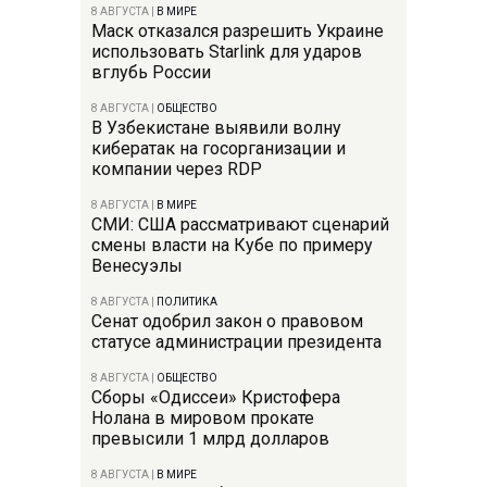
8 АВГУСТА
|
В МИРЕ
Маск отказался разрешить Украине
использовать Starlink для ударов
вглубь России
8 АВГУСТА
|
ОБЩЕСТВО
В Узбекистане выявили волну
кибератак на госорганизации и
компании через RDP
8 АВГУСТА
|
В МИРЕ
СМИ: США рассматривают сценарий
смены власти на Кубе по примеру
Венесуэлы
8 АВГУСТА
|
ПОЛИТИКА
Сенат одобрил закон о правовом
статусе администрации президента
8 АВГУСТА
|
ОБЩЕСТВО
Сборы «Одиссеи» Кристофера
Нолана в мировом прокате
превысили 1 млрд долларов
8 АВГУСТА
|
В МИРЕ