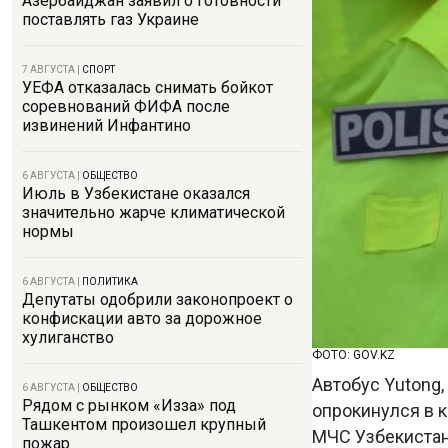
Азербайджан заявил о готовности
поставлять газ Украине
7 АВГУСТА
|
СПОРТ
УЕФА отказалась снимать бойкот
соревнований ФИФА после
извинений Инфантино
6 АВГУСТА
|
ОБЩЕСТВО
Июль в Узбекистане оказался
значительно жарче климатической
нормы
6 АВГУСТА
|
ПОЛИТИКА
Депутаты одобрили законопроект о
конфискации авто за дорожное
хулиганство
ФОТО: GOV.KZ
Автобус Yutong
6 АВГУСТА
|
ОБЩЕСТВО
Рядом с рынком «Изза» под
опрокинулся в 
Ташкентом произошел крупный
МЧС Узбекиста
пожар