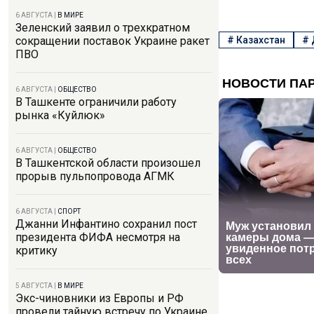
6 АВГУСТА
|
В МИРЕ
Зеленский заявил о трехкратном
#
Казахстан
#
сокращении поставок Украине ракет
ПВО
6 АВГУСТА
|
ОБЩЕСТВО
В Ташкенте ограничили работу
рынка «Куйлюк»
6 АВГУСТА
|
ОБЩЕСТВО
В Ташкентской области произошел
прорыв пульпопровода АГМК
6 АВГУСТА
|
СПОРТ
Джанни Инфантино сохранил пост
президента ФИФА несмотря на
критику
5 АВГУСТА
|
В МИРЕ
Экс-чиновники из Европы и РФ
провели тайную встречу по Украине