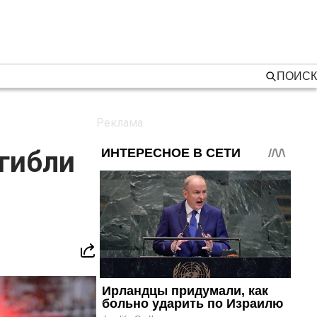
ПОИСК
огибли