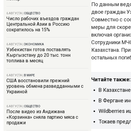
По данным ведом
двое граждан У
6 АВГУСТА
|
ОБЩЕСТВО
Число рабочих въездов граждан
Совместно с со
Центральной Азии в Россию
меры для скоре
сократилось на 15%
включая органи
Сотрудники МЧС
6 АВГУСТА
|
ЭКОНОМИКА
Казахстана. Пр
Узбекистан готов поставлять
Кыргызстану до 20 тыс. тонн
остальных поги
топлива в месяц
6 АВГУСТА
|
В МИРЕ
Читайте также:
США восстановили прежний
уровень обмена разведданными с
В Казахстане
Украиной
В Фергане ин
6 АВГУСТА
|
ОБЩЕСТВО
Wildberries 
После видео из Андижана
«Корзинка» сняла партию мяса с
Токаев пред
продажи