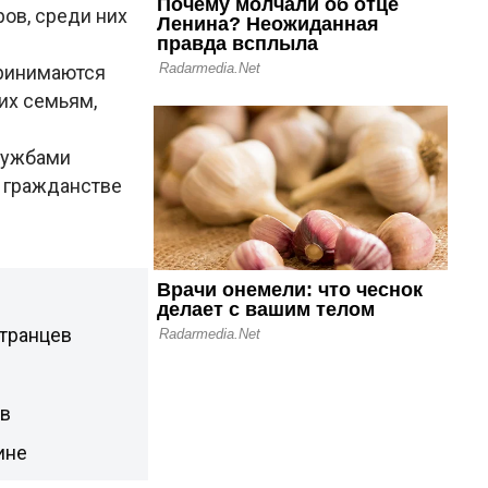
ров, среди них
принимаются
их семьям,
лужбами
и гражданстве
странцев
ов
ине