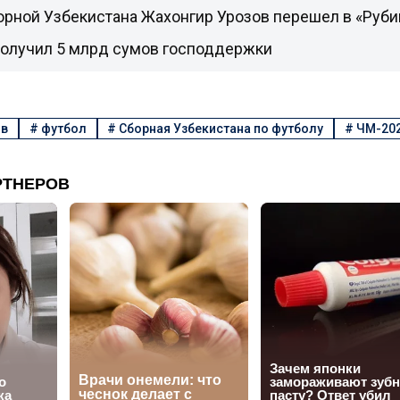
орной Узбекистана Жахонгир Урозов перешел в «Руби
получил 5 млрд сумов господдержки
ов
#
футбол
#
Сборная Узбекистана по футболу
#
ЧМ-202