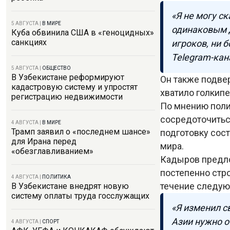
«Я не могу ск
5 АВГУСТА
|
В МИРЕ
одинаковым д
Куба обвинила США в «геноцидных»
санкциях
игроков, ни б
Telegram-кан
5 АВГУСТА
|
ОБЩЕСТВО
В Узбекистане реформируют
Он также подвер
кадастровую систему и упростят
хватило голкип
регистрацию недвижимости
По мнению поли
сосредоточитьс
4 АВГУСТА
|
В МИРЕ
Трамп заявил о «последнем шансе»
подготовку сос
для Ирана перед
мира.
«обезглавливанием»
Кадыров предло
постепенно стро
4 АВГУСТА
|
ПОЛИТИКА
течение следую
В Узбекистане внедрят новую
систему оплаты труда госслужащих
«Я изменил с
Азии нужно о
4 АВГУСТА
|
СПОРТ