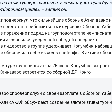
е на этом турнире наигрывать команду, которая буде
борочном цикле», – заявил он.
ат подчеркнул, что сильнейшие сборные Азии давно и
е предстоит приблизиться к их уровню. Сборная Узбе
ое поражение подряд на групповом этапе чемпионата
лии завершился уверенной победой соперника.
ов лидерство в группе удерживает Колумбия, набравш
е обеспечила себе выход в плей-офф. В активе сбор
м туре группового этапа 28 июня Колумбия сыграет с
Каннаваро встретится со сборной ДР Конго.
аро опроверг слухи о своей зарплате в сборной Узбе
 КОНКАКАФ обсуждают создание альтернативы турн