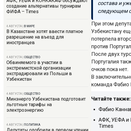
АФК, УЕФА и КОНКАКАФ обсуждают
состава и уж
создание альтернативы турнирам
следующем от
ФИФА – Times
При этом депут
4 АВГУСТА
|
В МИРЕ
Узбекистану ещ
В Казахстане хотят ввести платное
разрешение на въезд для
потерпела втор
иностранцев
против Португа
После двух тур
4 АВГУСТА
|
ОБЩЕСТВО
Португалия такж
Обвиняемого в участии в
экстремистской организации
очков пока нет.
экстрадировали из Польши в
В заключительно
Узбекистан
команда Фабио 
4 АВГУСТА
|
ОБЩЕСТВО
Читайте также:
Минэнерго Узбекистана подготовит
льготные тарифы на
Фабио Каннав
электроэнергию
АФК, УЕФА и
Times
4 АВГУСТА
|
ПОЛИТИКА
Депутаты одобрили в первом чтении