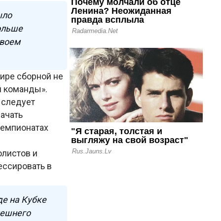
ыло
больше
своем
нире сборной не
й команды».
 следует
ачать
чемпионатах
листов и
ессировать в
де на Кубке
нешнего