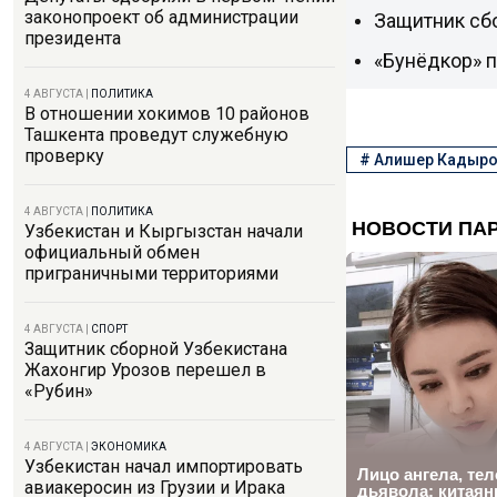
законопроект об администрации
Защитник сб
президента
«Бунёдкор» 
4 АВГУСТА
|
ПОЛИТИКА
В отношении хокимов 10 районов
Ташкента проведут служебную
проверку
#
Алишер Кадыр
4 АВГУСТА
|
ПОЛИТИКА
Узбекистан и Кыргызстан начали
официальный обмен
приграничными территориями
4 АВГУСТА
|
СПОРТ
Защитник сборной Узбекистана
Жахонгир Урозов перешел в
«Рубин»
4 АВГУСТА
|
ЭКОНОМИКА
Узбекистан начал импортировать
авиакеросин из Грузии и Ирака