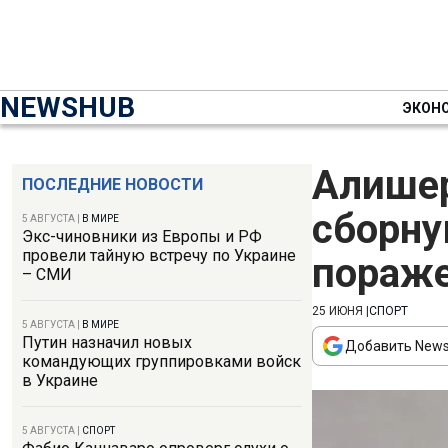
NEWSHUB
ЭКОН
Алишер
ПОСЛЕДНИЕ НОВОСТИ
сборну
5 АВГУСТА
|
В МИРЕ
Экс-чиновники из Европы и РФ
провели тайную встречу по Украине
пораже
– СМИ
25 ИЮНЯ
|
СПОРТ
5 АВГУСТА
|
В МИРЕ
Путин назначил новых
Добавить News
командующих группировками войск
в Украине
5 АВГУСТА
|
СПОРТ