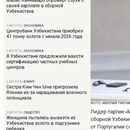
Фабио Каннаваро опроверг слухи о
своей зарплате в сборной
Узбекистана
5 АВГУСТА
|
ЭКОНОМИКА
Центробанк Узбекистана приобрел
41 тонну золота с начала 2026 года
5 АВГУСТА
|
ЭКОНОМИКА
В Узбекистане предложили ввести
сертификацию частных учебных
центров
5 АВГУСТА
|
В МИРЕ
Сестра Ким Чен Ына пригрозила
Японии из-за наращивания военного
потенциала
ФОТО: МИЛЛИЙ ТИКЛ
Лидер партии «
5 АВГУСТА
|
ОБЩЕСТВО
Женщина пыталась вывезти из
сборной Узбеки
Узбекистана золото в подгузнике
от Португалии с
ребенка