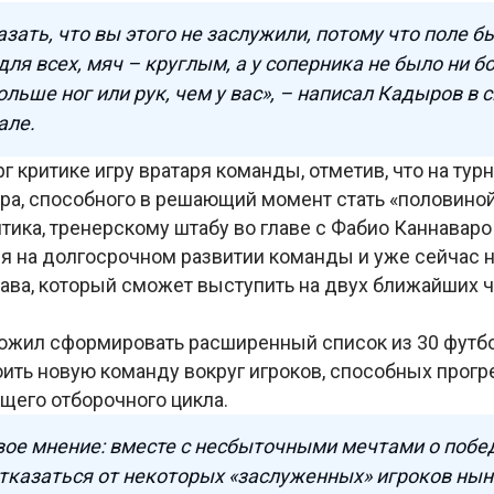
азать, что вы этого не заслужили, потому что поле б
ля всех, мяч – круглым, а у соперника не было ни 
ольше ног или рук, чем у вас», – написал Кадыров в 
але.
г критике игру вратаря команды, отметив, что на тур
ера, способного в решающий момент стать «половино
тика, тренерскому штабу во главе с Фабио Каннаваро
я на долгосрочном развитии команды и уже сейчас н
тава, который сможет выступить на двух ближайших 
жил сформировать расширенный список из 30 футбо
ить новую команду вокруг игроков, способных прогр
щего отборочного цикла.
вое мнение: вместе с несбыточными мечтами о побе
тказаться от некоторых «заслуженных» игроков ны