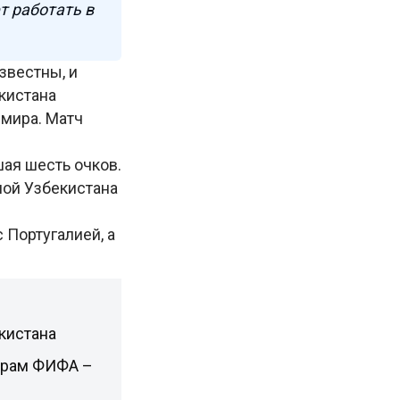
т работать в
звестны, и
кистана
 мира. Матч
ая шесть очков.
ной Узбекистана
 Португалией, а
кистана
ирам ФИФА –