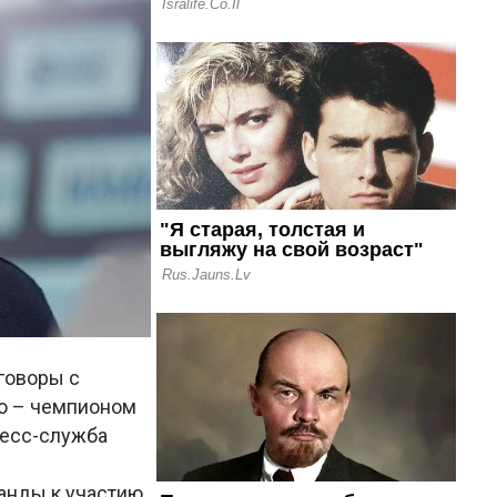
говоры с
о – чемпионом
есс-служба
анды к участию