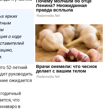
ых ярких
стным
им
ция о ходе
дставителей
мацию,
.
то 52-летний
удет руководить
сание ожидается
у годичный
ется, что
ннаваро в