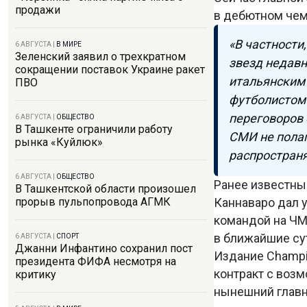
продажи
в дебютном чем
«В частности
6 АВГУСТА
|
В МИРЕ
Зеленский заявил о трехкратном
звезд недавн
сокращении поставок Украине ракет
итальянским
ПВО
футболистом 
переговоров 
6 АВГУСТА
|
ОБЩЕСТВО
В Ташкенте ограничили работу
СМИ не пола
рынка «Куйлюк»
распространя
6 АВГУСТА
|
ОБЩЕСТВО
Ранее известны
В Ташкентской области произошел
Каннаваро дал у
прорыв пульпопровода АГМК
командой на ЧМ-
в ближайшие су
6 АВГУСТА
|
СПОРТ
Джанни Инфантино сохранил пост
Издание Champi
президента ФИФА несмотря на
контракт с воз
критику
нынешний главн