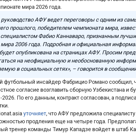
пионате мира 2026 года.
, руководство АФУ ведет переговоры с одним из сам
его прошлого, победителем чемпионата мира, изве
 специалистом Фабио Каннаваро, признанным лучш
мира 2006 года. Подробная и официальная информа
будет опубликована на страницах АФУ. Просим пре
гаться на неофициальную и необоснованную инфор
емую в социальных сетях», – говорится в сообщении
й футбольный инсайдер Фабрицио Романо сообщил, ч
стное согласие возглавить сборную Узбекистана и б
2026. По его данным, контракт согласован, а подпи
тки.
onat.asia
уточняет
, что АФУ предложила специалист
можностью продления еще на четыре года. Предполага
ый тренер команды Тимур Кападзе войдет в штаб Ка