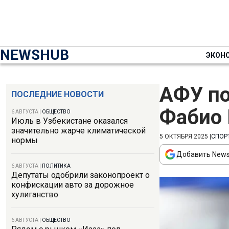
NEWSHUB
ЭКОН
АФУ по
ПОСЛЕДНИЕ НОВОСТИ
Фабио 
6 АВГУСТА
|
ОБЩЕСТВО
Июль в Узбекистане оказался
значительно жарче климатической
5 ОКТЯБРЯ 2025
|
СПОР
нормы
Добавить News
6 АВГУСТА
|
ПОЛИТИКА
Депутаты одобрили законопроект о
конфискации авто за дорожное
хулиганство
6 АВГУСТА
|
ОБЩЕСТВО