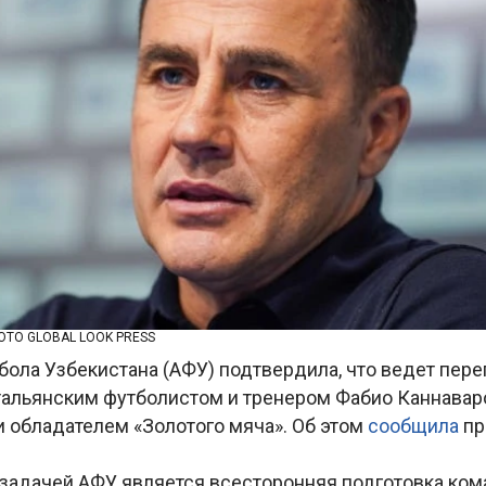
ТО GLOBAL LOOK PRESS
бола Узбекистана (АФУ) подтвердила, что ведет пере
альянским футболистом и тренером Фабио Каннавар
и обладателем «Золотого мяча». Об этом
сообщила
пр
 задачей АФУ является всесторонняя подготовка ком