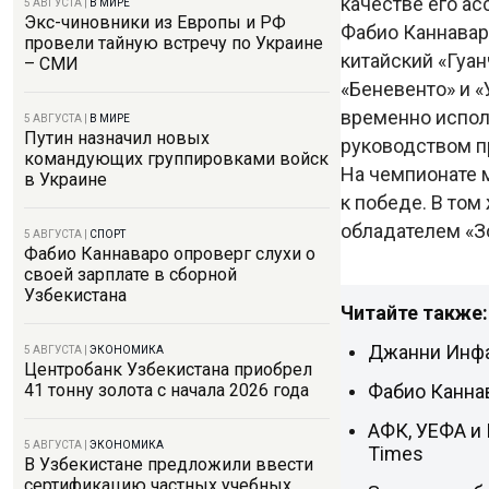
качестве его ас
5 АВГУСТА
|
В МИРЕ
Экс-чиновники из Европы и РФ
Фабио Каннавар
провели тайную встречу по Украине
китайский «Гуан
– СМИ
«Беневенто» и «
временно испол
5 АВГУСТА
|
В МИРЕ
Путин назначил новых
руководством п
командующих группировками войск
На чемпионате 
в Украине
к победе. В том
обладателем «З
5 АВГУСТА
|
СПОРТ
Фабио Каннаваро опроверг слухи о
своей зарплате в сборной
Узбекистана
Читайте также:
Джанни Инфа
5 АВГУСТА
|
ЭКОНОМИКА
Центробанк Узбекистана приобрел
Фабио Каннав
41 тонну золота с начала 2026 года
АФК, УЕФА и
5 АВГУСТА
|
ЭКОНОМИКА
Times
В Узбекистане предложили ввести
сертификацию частных учебных