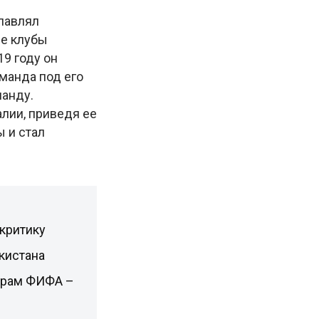
лавлял
ие клубы
19 году он
манда под его
ланду.
лии, приведя ее
ы и стал
критику
кистана
ирам ФИФА –