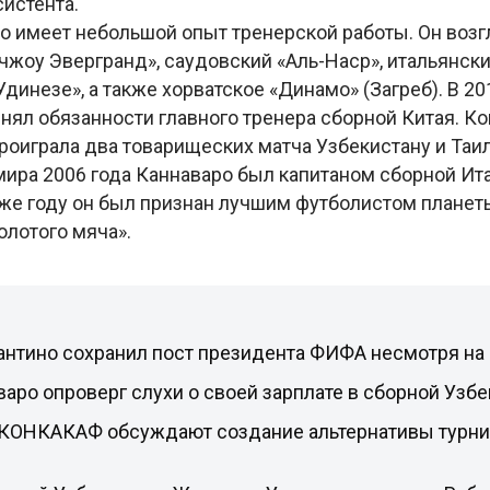
систента.
о имеет небольшой опыт тренерской работы. Он возг
чжоу Эвергранд», саудовский «Аль-Наср», итальянск
Удинезе», а также хорватское «Динамо» (Загреб). В 20
нял обязанности главного тренера сборной Китая. Ко
роиграла два товарищеских матча Узбекистану и Таи
мира 2006 года Каннаваро был капитаном сборной Ита
 же году он был признан лучшим футболистом планет
олотого мяча».
нтино сохранил пост президента ФИФА несмотря на 
аро опроверг слухи о своей зарплате в сборной Узбе
 КОНКАКАФ обсуждают создание альтернативы турн