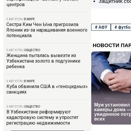
Защитник сб
центров
5 АВГУСТА
|
В МИРЕ
Сестра Ким Чен Ына пригрозила
#
АФУ
#
футбо
Японии из-за наращивания военного
потенциала
5 АВГУСТА
|
ОБЩЕСТВО
Женщина пыталась вывезти из
Узбекистана золото в подгузнике
ребенка
5 АВГУСТА
|
В МИРЕ
Куба обвинила США в «геноцидных»
санкциях
5 АВГУСТА
|
ОБЩЕСТВО
В Узбекистане реформируют
кадастровую систему и упростят
регистрацию недвижимости