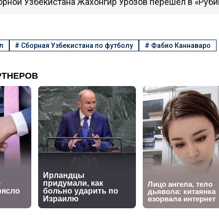
орной Узбекистана Жахонгир Урозов перешел в «Руби
л
#
Сборная Узбекистана по футболу
#
Фабио Каннаваро