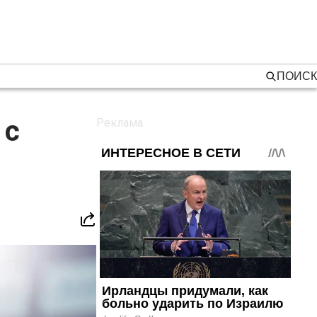
ПОИСК
 с