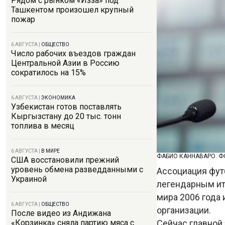
Рядом с рынком «Изза» под
Ташкентом произошел крупный
пожар
6 АВГУСТА
|
ОБЩЕСТВО
Число рабочих въездов граждан
Центральной Азии в Россию
сократилось на 15%
6 АВГУСТА
|
ЭКОНОМИКА
Узбекистан готов поставлять
Кыргызстану до 20 тыс. тонн
топлива в месяц
6 АВГУСТА
|
В МИРЕ
ФАБИО КАННАВАРО. ФО
США восстановили прежний
уровень обмена разведданными с
Ассоциация фут
Украиной
легендарным ит
мира 2006 года 
6 АВГУСТА
|
ОБЩЕСТВО
организации.
После видео из Андижана
Сейчас главной
«Корзинка» сняла партию мяса с