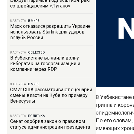
Бехруз Каримов подписал контракт
со швейцарским «Лугано»
8 АВГУСТА
|
В МИРЕ
Маск отказался разрешить Украине
использовать Starlink для ударов
вглубь России
8 АВГУСТА
|
ОБЩЕСТВО
В Узбекистане выявили волну
кибератак на госорганизации и
компании через RDP
8 АВГУСТА
|
В МИРЕ
СМИ: США рассматривают сценарий
смены власти на Кубе по примеру
В Узбекистане
Венесуэлы
гриппа и коро
эпидемиологич
8 АВГУСТА
|
ПОЛИТИКА
По его словам
Сенат одобрил закон о правовом
статусе администрации президента
имеющих хрони