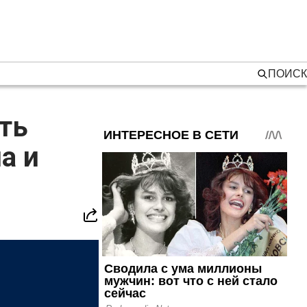
ПОИСК
ть
а и