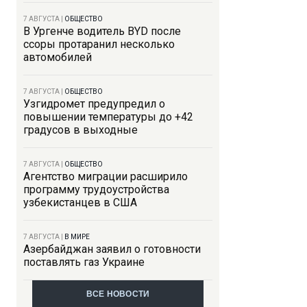
7 АВГУСТА
|
ОБЩЕСТВО
В Ургенче водитель BYD после
ссоры протаранил несколько
автомобилей
7 АВГУСТА
|
ОБЩЕСТВО
Узгидромет предупредил о
повышении температуры до +42
градусов в выходные
7 АВГУСТА
|
ОБЩЕСТВО
Агентство миграции расширило
программу трудоустройства
узбекистанцев в США
7 АВГУСТА
|
В МИРЕ
Азербайджан заявил о готовности
поставлять газ Украине
ВСЕ НОВОСТИ