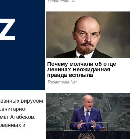
ованных вирусом
санитарно-
мат Атабеков.
ованных и