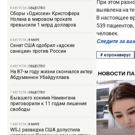
При этом разн
8 АВГУСТА
|
ОБЩЕСТВО
выявлена на те
Сборы «Одиссеи» Кристофера
В настоящее вр
Нолана в мировом прокате
превысили 1 млрд долларов
539 пациентов
человек.
Следите за ва
8 АВГУСТА
|
В МИРЕ
Сенат США одобрил «адские
санкции» против России
#
коронавирус
8 АВГУСТА
|
ОБЩЕСТВО
На 87-м году жизни скончался актер
Абдуманнон Убайдуллаев
7 АВГУСТА
|
ОБЩЕСТВО
Бывшего хокима Намангана
приговорили к 11 годам лишения
свободы
7 АВГУСТА
|
В МИРЕ
WSJ: разведка США допустила