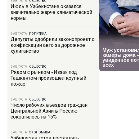
6 АВГУСТА
|
ОБЩЕСТВО
Июль в Узбекистане оказался
значительно жарче климатической
нормы
6 АВГУСТА
|
ПОЛИТИКА
Депутаты одобрили законопроект о
конфискации авто за дорожное
хулиганство
6 АВГУСТА
|
ОБЩЕСТВО
Рядом с рынком «Изза» под
Ташкентом произошел крупный
пожар
6 АВГУСТА
|
ОБЩЕСТВО
Число рабочих въездов граждан
Центральной Азии в Россию
сократилось на 15%
6 АВГУСТА
|
ЭКОНОМИКА
Узбекистан готов поставлять