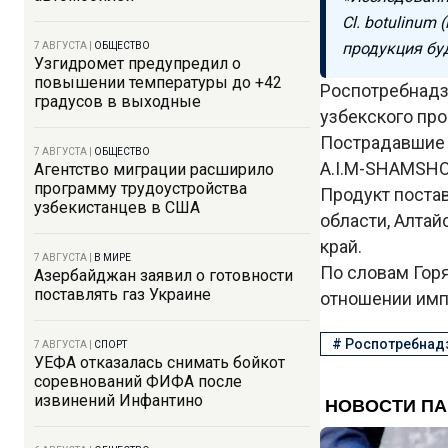
Cl. botulinum
продукция бу
7 АВГУСТА
|
ОБЩЕСТВО
Узгидромет предупредил о
повышении температуры до +42
Роспотребнадз
градусов в выходные
узбекского пр
Пострадавшие 
7 АВГУСТА
|
ОБЩЕСТВО
A.I.M-SHAMSHO
Агентство миграции расширило
программу трудоустройства
Продукт поста
узбекистанцев в США
области, Алтай
край.
7 АВГУСТА
|
В МИРЕ
По словам Горя
Азербайджан заявил о готовности
поставлять газ Украине
отношении имп
#
Роспотребнад
7 АВГУСТА
|
СПОРТ
УЕФА отказалась снимать бойкот
соревнований ФИФА после
извинений Инфантино