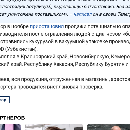
 (клостридии ботулинум), выделяющие ботулотоксин. Вся и
дет уничтожена поставщиком», –
написал
он в своем Телег
ор в ноябре
приостановил
продажи потенциально оп
оизводителя после отравления людей с диагнозом «б
отравились кукурузой в вакуумной упаковке произв
D (Узбекистан).
влялся в Красноярский край, Новосибирскую, Кемер
ский край, Республику Хакасия, Республику Бурятия и
ева, вся продукция, отгруженная в магазины, арестов
ортера проводится внеплановая проверка.
зор