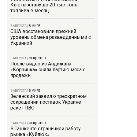
Кыргызстану до 20 тыс. тонн
топлива в месяц
6 АВГУСТА
|
В МИРЕ
США восстановили прежний
уровень обмена разведданными с
Украиной
6 АВГУСТА
|
ОБЩЕСТВО
После видео из Андижана
«Корзинка» сняла партию мяса с
продажи
6 АВГУСТА
|
В МИРЕ
Зеленский заявил о трехкратном
сокращении поставок Украине
ракет ПВО
6 АВГУСТА
|
ОБЩЕСТВО
В Ташкенте ограничили работу
рынка «Куйлюк»