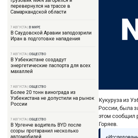
Грузовик MAN загорелся и
перевернулся на трассе в
Самаркандской области
7 АВГУСТА
|
В МИРЕ
В Саудовской Аравии заподозрили
Иран в подготовке нападения
7 АВГУСТА
|
ОБЩЕСТВО
В Узбекистане создадут
энергетические паспорта для всех
махаллей
7 АВГУСТА
|
ОБЩЕСТВО
Более 20 тонн винограда из
Узбекистана не допустили на рынок
Кукуруза из Уз
России
России, была 
этом сообщил 
7 АВГУСТА
|
ОБЩЕСТВО
Горяев.
В Ургенче водитель BYD после
ссоры протаранил несколько
автомобилей
«Исследованн