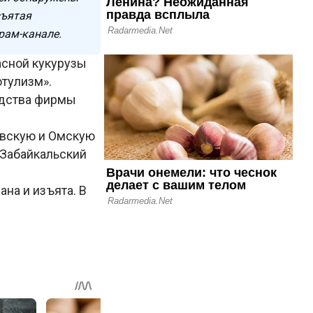
зъятая
рам-канале.
асной кукурузы
отулизм».
одства фирмы
овскую и Омскую
 Забайкальский
ана и изъята. В