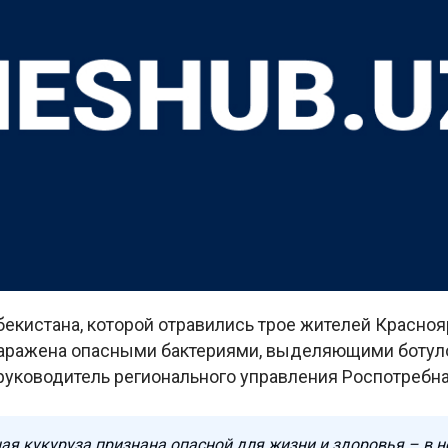
бекистана, которой отравились трое жителей Красноя
заражена опасными бактериями, выделяющими ботул
руководитель регионального управления Роспотребн
ая кукуруза признана опасной для жизни и здоровья – в 