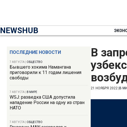
NEWSHUB
ЭКОН
В зап
ПОСЛЕДНИЕ НОВОСТИ
узбекс
7 АВГУСТА
|
ОБЩЕСТВО
Бывшего хокима Намангана
приговорили к 11 годам лишения
возбу
свободы
21 НОЯБРЯ 2022
|
В М
7 АВГУСТА
|
В МИРЕ
WSJ: разведка США допустила
нападение России на одну из стран
НАТО
7 АВГУСТА
|
ОБЩЕСТВО