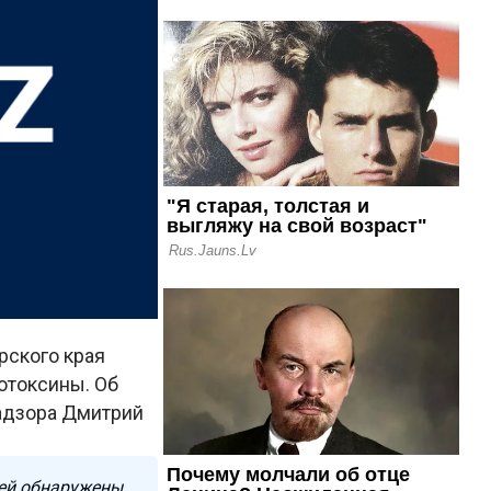
рского края
отоксины. Об
адзора Дмитрий
ней обнаружены