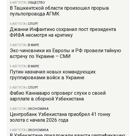
6 АВГУСТА
|
ОБЩЕСТВО
В Ташкентской области произошел прорыв
пульпопровода АГМК
6 АВГУСТА
|
СПОРТ
Джанни Инфантино сохранил пост президента
ФИФА несмотря на критику
5 АВГУСТА
|
В МИРЕ
Экс-чиновники из Европы и РФ провели тайную
встречу по Украине – СМИ
5 АВГУСТА
|
В МИРЕ
Путин назначил новых командующих
группировками войск в Украине
5 АВГУСТА
|
СПОРТ
Фабио Каннаваро опроверг слухи о своей
зарплате в сборной Узбекистана
5 АВГУСТА
|
ЭКОНОМИКА
Центробанк Узбекистана приобрел 41 тонну
золота с начала 2026 года
5 АВГУСТА
|
ЭКОНОМИКА
В Узбекистане предложили ввести сертификацию