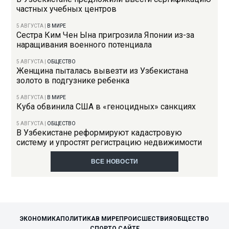
частных учебных центров
5 АВГУСТА
|
В МИРЕ
Сестра Ким Чен Ына пригрозила Японии из-за
наращивания военного потенциала
5 АВГУСТА
|
ОБЩЕСТВО
Женщина пыталась вывезти из Узбекистана
золото в подгузнике ребенка
5 АВГУСТА
|
В МИРЕ
Куба обвинила США в «геноцидных» санкциях
5 АВГУСТА
|
ОБЩЕСТВО
В Узбекистане реформируют кадастровую
систему и упростят регистрацию недвижимости
ВСЕ НОВОСТИ
ЭКОНОМИКА
ПОЛИТИКА
В МИРЕ
ПРОИСШЕСТВИЯ
ОБЩЕСТВО
СПОРТ
О САЙТЕ