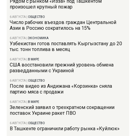
Рядом с рынком «Изза» под Ташкентом
произошел крупный пожар
6 АВГУСТА
|
ОБЩЕСТВО
Число рабочих въездов граждан Центральной
Азии в Россию сократилось на 15%
6 АВГУСТА
|
ЭКОНОМИКА
Узбекистан готов поставлять Кыргызстану до 20
тыс. тонн топлива в месяц
6 АВГУСТА
|
В МИРЕ
США восстановили прежний уровень обмена
разведданными с Украиной
6 АВГУСТА
|
ОБЩЕСТВО
После видео из Андижана «Корзинка» сняла
партию мяса с продажи
6 АВГУСТА
|
В МИРЕ
Зеленский заявил о трехкратном сокращении
поставок Украине ракет ПВО
6 АВГУСТА
|
ОБЩЕСТВО
В Ташкенте ограничили работу рынка «Куйлюк»