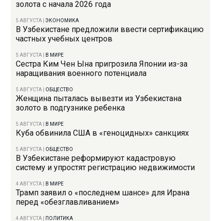
золота с начала 2026 года
5 АВГУСТА
|
ЭКОНОМИКА
В Узбекистане предложили ввести сертификацию
частных учебных центров
5 АВГУСТА
|
В МИРЕ
Сестра Ким Чен Ына пригрозила Японии из-за
наращивания военного потенциала
5 АВГУСТА
|
ОБЩЕСТВО
Женщина пыталась вывезти из Узбекистана
золото в подгузнике ребенка
5 АВГУСТА
|
В МИРЕ
Куба обвинила США в «геноцидных» санкциях
5 АВГУСТА
|
ОБЩЕСТВО
В Узбекистане реформируют кадастровую
систему и упростят регистрацию недвижимости
4 АВГУСТА
|
В МИРЕ
Трамп заявил о «последнем шансе» для Ирана
перед «обезглавливанием»
4 АВГУСТА
|
ПОЛИТИКА