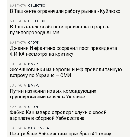
6 АВГУСТА
|
ОБЩЕСТВО
В Ташкенте ограничили работу рынка «Куйлюк»
6 АВГУСТА
|
ОБЩЕСТВО
В Ташкентской области произошел прорыв
пульпопровода АГМК
6 АВГУСТА
|
СПОРТ
Джанни Инфантино сохранил пост президента
ФИФА несмотря на критику
5 АВГУСТА
|
В МИРЕ
Экс-чиновники из Европы и РФ провели тайную
встречу по Украине – СМИ
5 АВГУСТА
|
В МИРЕ
Путин назначил новых командующих
группировками войск в Украине
5 АВГУСТА
|
СПОРТ
Фабио Каннаваро опроверг слухи о своей
зарплате в сборной Узбекистана
5 АВГУСТА
|
ЭКОНОМИКА
Центробанк Узбекистана приобрел 41 тонну