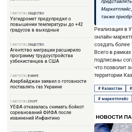
представлять
Маркетплейс д
7 АВГУСТА
|
ОБЩЕСТВО
также приобр
Узгидромет предупредил о
повышении температуры до +42
Реализация в 
градусов в выходные
онлайн-маркет
создать более 
7 АВГУСТА
|
ОБЩЕСТВО
Агентство миграции расширило
Всего в рамках
программу трудоустройства
подписаны сог
узбекистанцев в США
что позволит з
территории Каз
7 АВГУСТА
|
В МИРЕ
Азербайджан заявил о готовности
поставлять газ Украине
#
Казахстан
#
маркетплейс
7 АВГУСТА
|
СПОРТ
УЕФА отказалась снимать бойкот
соревнований ФИФА после
извинений Инфантино