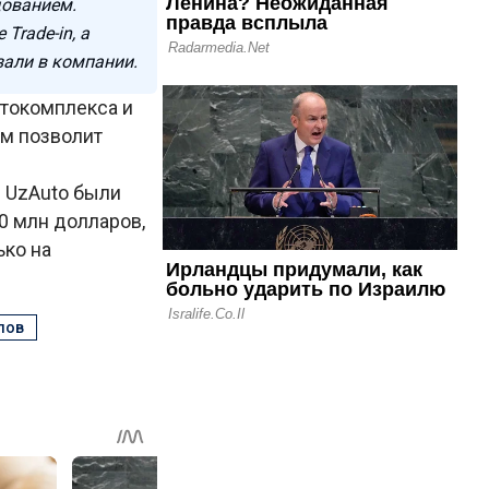
дованием.
Trade-in, а
зали в компании.
втокомплекса и
ом позволит
н UzAuto были
0 млн долларов,
ько на
лов