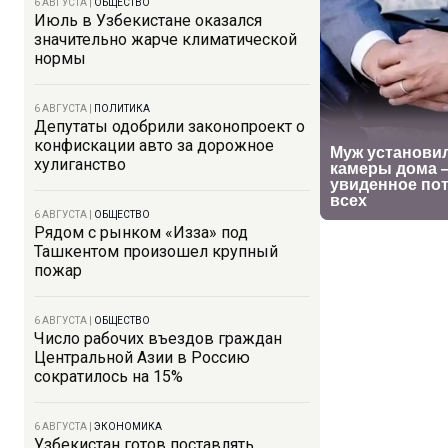
6 АВГУСТА
|
ОБЩЕСТВО
Июль в Узбекистане оказался
значительно жарче климатической
нормы
6 АВГУСТА
|
ПОЛИТИКА
Депутаты одобрили законопроект о
конфискации авто за дорожное
хулиганство
6 АВГУСТА
|
ОБЩЕСТВО
Рядом с рынком «Изза» под
Ташкентом произошел крупный
пожар
6 АВГУСТА
|
ОБЩЕСТВО
Число рабочих въездов граждан
Центральной Азии в Россию
сократилось на 15%
6 АВГУСТА
|
ЭКОНОМИКА
Узбекистан готов поставлять