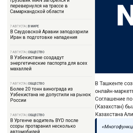
Грузовик MAN загорелся и
перевернулся на трассе в
Самаркандской области
7 АВГУСТА
|
В МИРЕ
В Саудовской Аравии заподозрили
Иран в подготовке нападения
7 АВГУСТА
|
ОБЩЕСТВО
В Узбекистане создадут
энергетические паспорта для всех
махаллей
В Ташкенте со
7 АВГУСТА
|
ОБЩЕСТВО
Более 20 тонн винограда из
онлайн-маркет
Узбекистана не допустили на рынок
Соглашение по
России
(Казахстан) б
Казахстана Али
7 АВГУСТА
|
ОБЩЕСТВО
В Ургенче водитель BYD после
ссоры протаранил несколько
«Многофункци
автомобилей