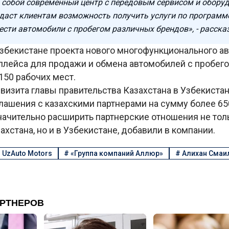
 собой современный центр с передовым сервисом и обору
аст клиентам возможность получить услуги по программе 
ести автомобили с пробегом различных брендов», - расска
Узбекистане проекта нового многофункционального а
плейса для продажи и обмена автомобилей с пробег
150 рабочих мест.
 визита главы правительства Казахстана в Узбекиста
лашения с казахскими партнерами на сумму более 65
начительно расширить партнерские отношения не тол
ахстана, но и в Узбекистане, добавили в компании.
#
UzAuto Motors
#
«Группа компаний Аллюр»
#
Алихан Смаи