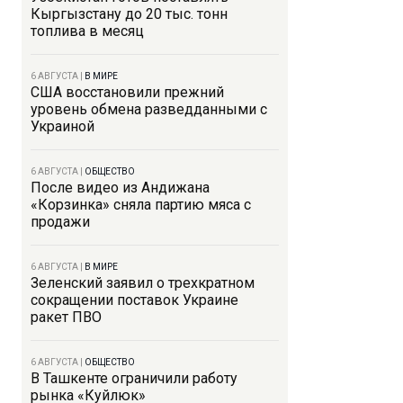
Кыргызстану до 20 тыс. тонн
топлива в месяц
6 АВГУСТА
|
В МИРЕ
США восстановили прежний
уровень обмена разведданными с
Украиной
6 АВГУСТА
|
ОБЩЕСТВО
После видео из Андижана
«Корзинка» сняла партию мяса с
продажи
6 АВГУСТА
|
В МИРЕ
Зеленский заявил о трехкратном
сокращении поставок Украине
ракет ПВО
6 АВГУСТА
|
ОБЩЕСТВО
В Ташкенте ограничили работу
рынка «Куйлюк»