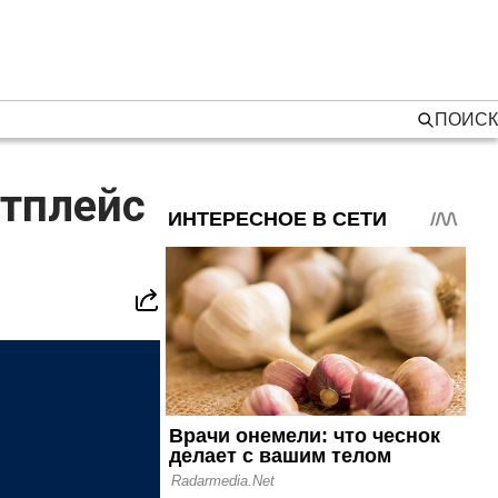
ПОИСК
етплейс