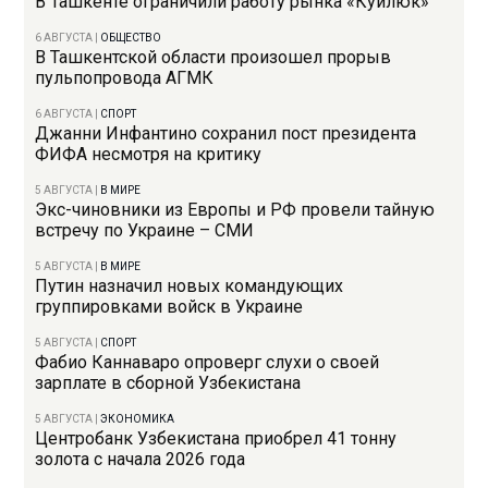
В Ташкенте ограничили работу рынка «Куйлюк»
6 АВГУСТА
|
ОБЩЕСТВО
В Ташкентской области произошел прорыв
пульпопровода АГМК
6 АВГУСТА
|
СПОРТ
Джанни Инфантино сохранил пост президента
ФИФА несмотря на критику
5 АВГУСТА
|
В МИРЕ
Экс-чиновники из Европы и РФ провели тайную
встречу по Украине – СМИ
5 АВГУСТА
|
В МИРЕ
Путин назначил новых командующих
группировками войск в Украине
5 АВГУСТА
|
СПОРТ
Фабио Каннаваро опроверг слухи о своей
зарплате в сборной Узбекистана
5 АВГУСТА
|
ЭКОНОМИКА
Центробанк Узбекистана приобрел 41 тонну
золота с начала 2026 года