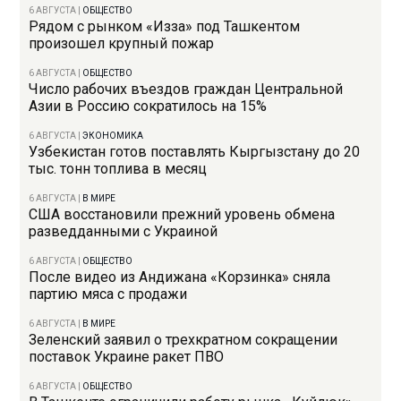
6 АВГУСТА
|
ОБЩЕСТВО
Рядом с рынком «Изза» под Ташкентом
произошел крупный пожар
6 АВГУСТА
|
ОБЩЕСТВО
Число рабочих въездов граждан Центральной
Азии в Россию сократилось на 15%
6 АВГУСТА
|
ЭКОНОМИКА
Узбекистан готов поставлять Кыргызстану до 20
тыс. тонн топлива в месяц
6 АВГУСТА
|
В МИРЕ
США восстановили прежний уровень обмена
разведданными с Украиной
6 АВГУСТА
|
ОБЩЕСТВО
После видео из Андижана «Корзинка» сняла
партию мяса с продажи
6 АВГУСТА
|
В МИРЕ
Зеленский заявил о трехкратном сокращении
поставок Украине ракет ПВО
6 АВГУСТА
|
ОБЩЕСТВО