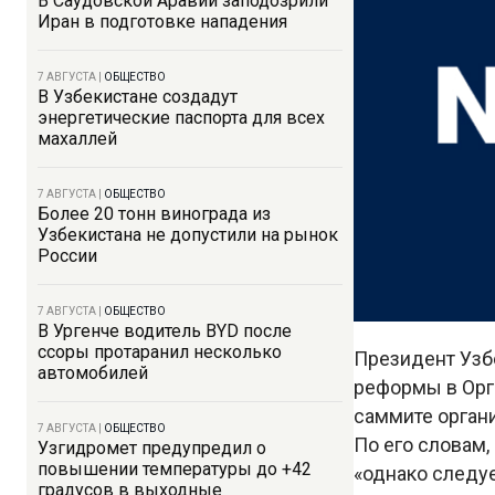
В Саудовской Аравии заподозрили
Иран в подготовке нападения
7 АВГУСТА
|
ОБЩЕСТВО
В Узбекистане создадут
энергетические паспорта для всех
махаллей
7 АВГУСТА
|
ОБЩЕСТВО
Более 20 тонн винограда из
Узбекистана не допустили на рынок
России
7 АВГУСТА
|
ОБЩЕСТВО
В Ургенче водитель BYD после
ссоры протаранил несколько
Президент Узб
автомобилей
реформы в Орга
саммите орган
7 АВГУСТА
|
ОБЩЕСТВО
По его словам,
Узгидромет предупредил о
повышении температуры до +42
«однако следуе
градусов в выходные