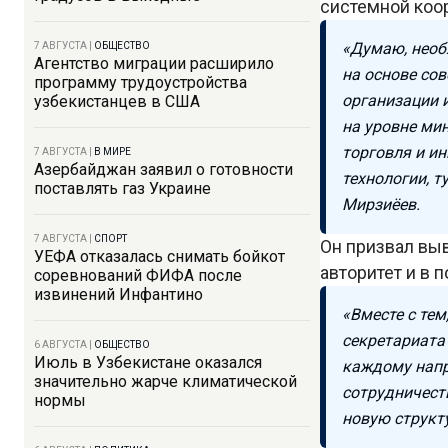
системной коо
«Думаю, необ
7 АВГУСТА
|
ОБЩЕСТВО
Агентство миграции расширило
на основе со
программу трудоустройства
организации 
узбекистанцев в США
на уровне ми
торговля и ин
7 АВГУСТА
|
В МИРЕ
Азербайджан заявил о готовности
технологии, т
поставлять газ Украине
Мирзиёев.
7 АВГУСТА
|
СПОРТ
Он призвал выв
УЕФА отказалась снимать бойкот
авторитет и в 
соревнований ФИФА после
извинений Инфантино
«Вместе с те
секретариата
6 АВГУСТА
|
ОБЩЕСТВО
Июль в Узбекистане оказался
каждому напр
значительно жарче климатической
сотрудничест
нормы
новую структ