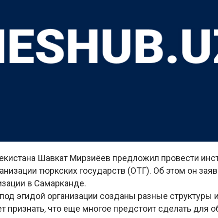
екистана Шавкат Мирзиёев предложил провести инс
низации тюркских государств (ОТГ). Об этом он заяв
изации в Самарканде.
 под эгидой организации созданы разные структуры 
т признать, что еще многое предстоит сделать для 