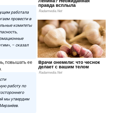
дущем работала
агаем провести в
ельные комитеты
пасность,
формационные
угим», – сказал
ь, повышать ее
.
сти
ную работу по
гостороннего
ий мы утвердим
Мирзиёев.