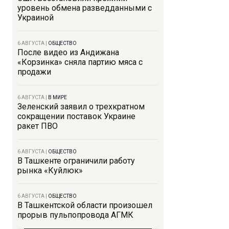
уровень обмена разведданными с
Украиной
6 АВГУСТА
|
ОБЩЕСТВО
После видео из Андижана
«Корзинка» сняла партию мяса с
продажи
6 АВГУСТА
|
В МИРЕ
Зеленский заявил о трехкратном
сокращении поставок Украине
ракет ПВО
6 АВГУСТА
|
ОБЩЕСТВО
В Ташкенте ограничили работу
рынка «Куйлюк»
6 АВГУСТА
|
ОБЩЕСТВО
В Ташкентской области произошел
прорыв пульпопровода АГМК