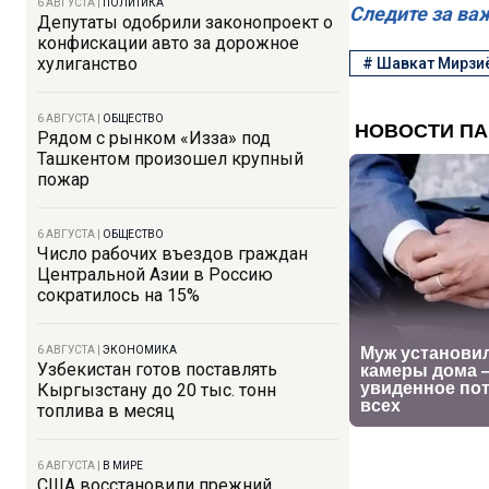
6 АВГУСТА
|
ПОЛИТИКА
Следите за ва
Депутаты одобрили законопроект о
конфискации авто за дорожное
хулиганство
#
Шавкат Мирзи
6 АВГУСТА
|
ОБЩЕСТВО
Рядом с рынком «Изза» под
Ташкентом произошел крупный
пожар
6 АВГУСТА
|
ОБЩЕСТВО
Число рабочих въездов граждан
Центральной Азии в Россию
сократилось на 15%
6 АВГУСТА
|
ЭКОНОМИКА
Узбекистан готов поставлять
Кыргызстану до 20 тыс. тонн
топлива в месяц
6 АВГУСТА
|
В МИРЕ
США восстановили прежний