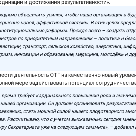
рдинации и достижения результативности».
ходимо объединить усилия, чтобы наша организация в бу
вершенно новой, эффективной системы. В этих целях предл
институциональные реформы. Прежде всего – создать отд
нистров по приоритетным направлениям – политика и безо
вестиции, транспорт, сельское хозяйство, энергетика, ин
уризм, инновации и образование, медицина, молодёжь и др
ести деятельность ОТГ на качественно новый уровен
полной мере задействовать потенциал сотрудничества
м, время требует кардинального повышения роли и значимо
 нашей организации. Он должен организовать результатив
авлению, стать мощной силой нашего плодотворного мно
ва. Рассчитываю, что с учетом высказанных сегодня мнен
уру Секретариата уже на следующем саммите», – добавил 