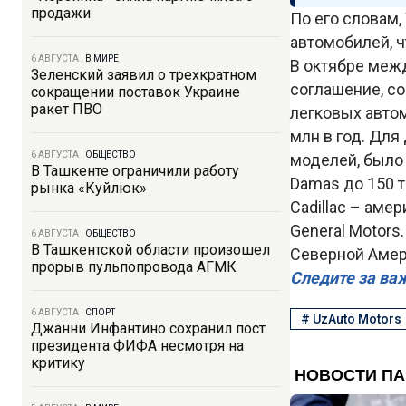
продажи
По его словам,
автомобилей, 
6 АВГУСТА
|
В МИРЕ
В октябре межд
Зеленский заявил о трехкратном
соглашение, с
сокращении поставок Украине
ракет ПВО
легковых автом
млн в год. Дл
6 АВГУСТА
|
ОБЩЕСТВО
моделей, было
В Ташкенте ограничили работу
Damas до 150 
рынка «Куйлюк»
Cadillac – ам
General Motors
6 АВГУСТА
|
ОБЩЕСТВО
В Ташкентской области произошел
Северной Амер
прорыв пульпопровода АГМК
Следите за ва
6 АВГУСТА
|
СПОРТ
#
UzAuto Motors
Джанни Инфантино сохранил пост
президента ФИФА несмотря на
критику