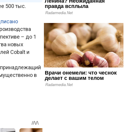
е 500 тыс.
.
дписано
производства
пективе – до 1
тва новых
ей Cobalt и
», принадлежащий
имущественно в