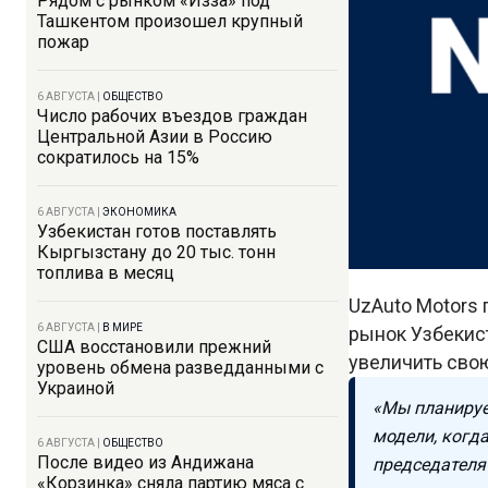
Рядом с рынком «Изза» под
Ташкентом произошел крупный
пожар
6 АВГУСТА
|
ОБЩЕСТВО
Число рабочих въездов граждан
Центральной Азии в Россию
сократилось на 15%
6 АВГУСТА
|
ЭКОНОМИКА
Узбекистан готов поставлять
Кыргызстану до 20 тыс. тонн
топлива в месяц
UzAuto Motors
6 АВГУСТА
|
В МИРЕ
рынок Узбекист
США восстановили прежний
увеличить сво
уровень обмена разведданными с
Украиной
«Мы планируе
модели, когд
6 АВГУСТА
|
ОБЩЕСТВО
После видео из Андижана
председателя
«Корзинка» сняла партию мяса с