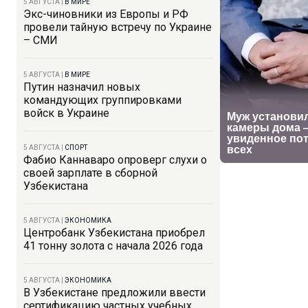
5 АВГУСТА
|
В МИРЕ
Экс-чиновники из Европы и РФ
провели тайную встречу по Украине
– СМИ
5 АВГУСТА
|
В МИРЕ
Путин назначил новых
командующих группировками
войск в Украине
5 АВГУСТА
|
СПОРТ
Фабио Каннаваро опроверг слухи о
своей зарплате в сборной
Узбекистана
5 АВГУСТА
|
ЭКОНОМИКА
Центробанк Узбекистана приобрел
41 тонну золота с начала 2026 года
5 АВГУСТА
|
ЭКОНОМИКА
В Узбекистане предложили ввести
сертификацию частных учебных