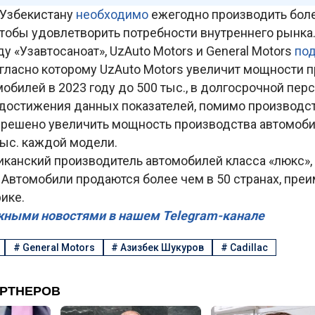
 Узбекистану
необходимо
ежегодно производить боле
чтобы удовлетворить потребности внутреннего рынка
у «Узавтосаноат», UzAuto Motors и General Motors
по
огласно которому UzAuto Motors увеличит мощности 
обилей в 2023 году до 500 тыс., в долгосрочной перс
я достижения данных показателей, помимо производс
 решено увеличить мощность производства автомобил
тыс. каждой модели.
ериканский производитель автомобилей класса «люкс
. Автомобили продаются более чем в 50 странах, пре
ике.
жными новостями в нашем Telegram-канале
#
General Motors
#
Азизбек Шукуров
#
Cadillac