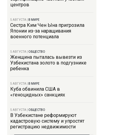
центров
5 АВГУСТА
|
В МИРЕ
Сестра Ким Чен Ына пригрозила
Японии из-за наращивания
военного потенциала
5 АВГУСТА
|
ОБЩЕСТВО
Женщина пыталась вывезти из
Узбекистана золото в подгузнике
ребенка
5 АВГУСТА
|
В МИРЕ
Куба обвинила США в
«геноцидных» санкциях
5 АВГУСТА
|
ОБЩЕСТВО
В Узбекистане реформируют
кадастровую систему и упростят
регистрацию недвижимости