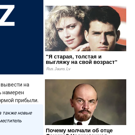
 вывести на
ь намерен
ормой прибыли.
а также новые
меститель