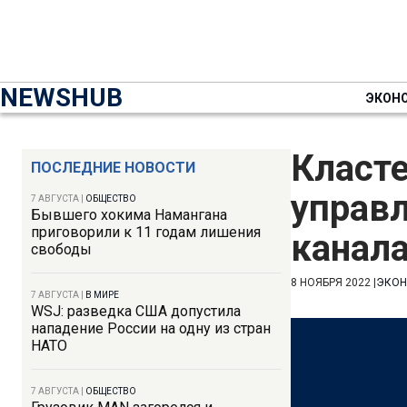
NEWSHUB
ЭКОН
Класте
ПОСЛЕДНИЕ НОВОСТИ
управ
7 АВГУСТА
|
ОБЩЕСТВО
Бывшего хокима Намангана
приговорили к 11 годам лишения
канал
свободы
8 НОЯБРЯ 2022
|
ЭКО
7 АВГУСТА
|
В МИРЕ
WSJ: разведка США допустила
нападение России на одну из стран
НАТО
7 АВГУСТА
|
ОБЩЕСТВО