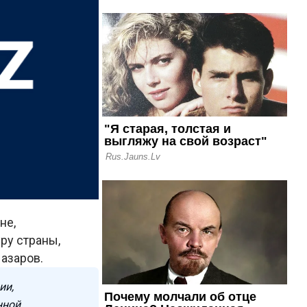
не,
ру страны,
азаров.
ии,
нной