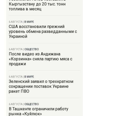
Кыргызстану до 20 тыс. тонн
топлива в месяц
6 АВГУСТА
|
В МИРЕ
США восстановили прежний
уровень обмена разведданными с
Украиной
6 АВГУСТА
|
ОБЩЕСТВО
После видео из Андижана
«Корзинка» сняла партию мяса с
продажи
6 АВГУСТА
|
В МИРЕ
Зеленский заявил о трехкратном
сокращении поставок Украине
ракет ПВО
6 АВГУСТА
|
ОБЩЕСТВО
В Ташкенте ограничили работу
рынка «Куйлюк»