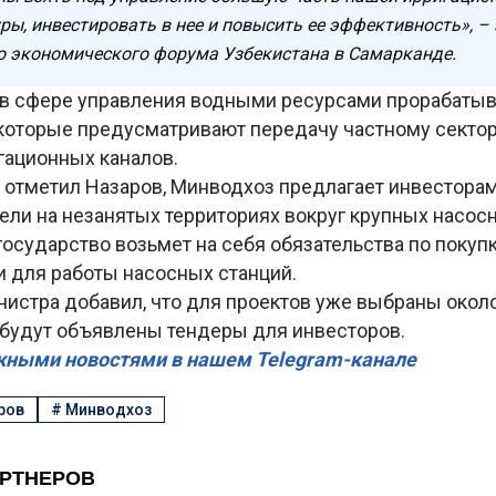
ры, инвестировать в нее и повысить ее эффективность», –
го экономического форума Узбекистана в Самарканде.
, в сфере управления водными ресурсами прорабатыв
 которые предусматривают передачу частному секто
гационных каналов.
к отметил Назаров, Минводхоз предлагает инвестора
ли на незанятых территориях вокруг крупных насосн
осударство возьмет на себя обязательства по покуп
и для работы насосных станций.
истра добавил, что для проектов уже выбраны окол
о будут объявлены тендеры для инвесторов.
жными новостями в нашем Telegram-канале
ров
#
Минводхоз