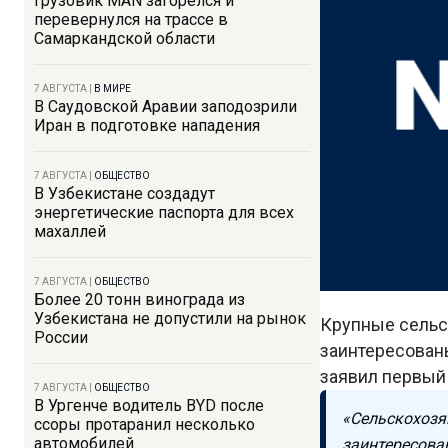
Грузовик MAN загорелся и
перевернулся на трассе в
Самаркандской области
7 АВГУСТА
|
В МИРЕ
В Саудовской Аравии заподозрили
Иран в подготовке нападения
7 АВГУСТА
|
ОБЩЕСТВО
В Узбекистане создадут
энергетические паспорта для всех
махаллей
7 АВГУСТА
|
ОБЩЕСТВО
Более 20 тонн винограда из
Узбекистана не допустили на рынок
Крупные сельс
России
заинтересован
заявил первый
7 АВГУСТА
|
ОБЩЕСТВО
В Ургенче водитель BYD после
«Сельскохозя
ссоры протаранил несколько
автомобилей
заинтересова