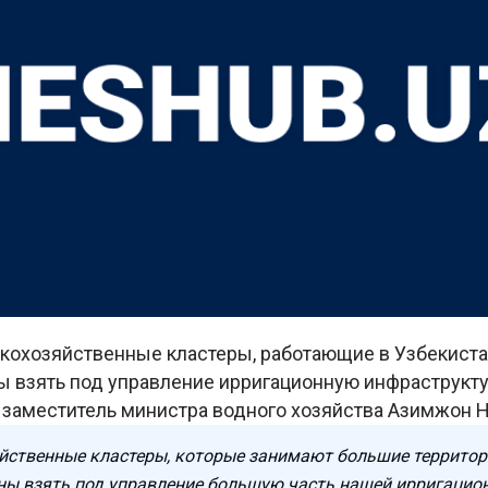
кохозяйственные кластеры, работающие в Узбекиста
ы взять под управление ирригационную инфраструкту
 заместитель министра водного хозяйства Азимжон Н
йственные кластеры, которые занимают большие территор
ны взять под управление большую часть нашей ирригацио