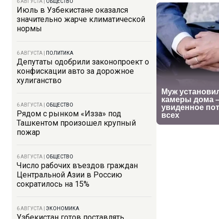
6 АВГУСТА
|
ОБЩЕСТВО
Июль в Узбекистане оказался
значительно жарче климатической
нормы
6 АВГУСТА
|
ПОЛИТИКА
Депутаты одобрили законопроект о
конфискации авто за дорожное
хулиганство
6 АВГУСТА
|
ОБЩЕСТВО
Рядом с рынком «Изза» под
Ташкентом произошел крупный
пожар
6 АВГУСТА
|
ОБЩЕСТВО
Число рабочих въездов граждан
Центральной Азии в Россию
сократилось на 15%
6 АВГУСТА
|
ЭКОНОМИКА
Узбекистан готов поставлять