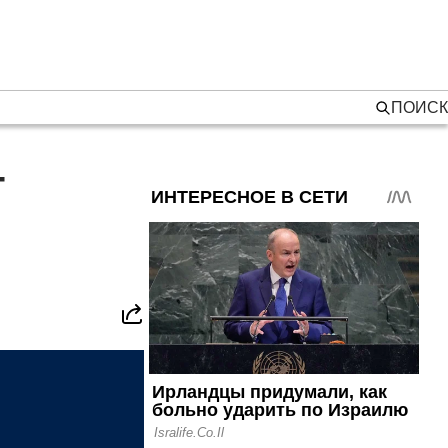
ПОИСК
т