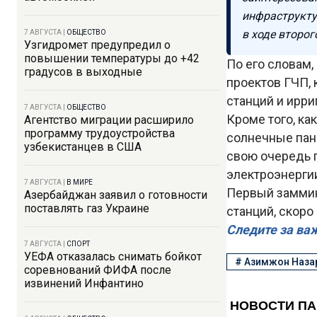
инфраструкту
в ходе второ
7 АВГУСТА
|
ОБЩЕСТВО
Узгидромет предупредил о
повышении температуры до +42
По его словам
градусов в выходные
проектов ГЧП,
станций и ирри
7 АВГУСТА
|
ОБЩЕСТВО
Кроме того, ка
Агентство миграции расширило
программу трудоустройства
солнечные пане
узбекистанцев в США
свою очередь г
электроэнерги
7 АВГУСТА
|
В МИРЕ
Первый заммин
Азербайджан заявил о готовности
поставлять газ Украине
станций, скор
Следите за ва
7 АВГУСТА
|
СПОРТ
УЕФА отказалась снимать бойкот
#
Азимжон Наза
соревнований ФИФА после
извинений Инфантино