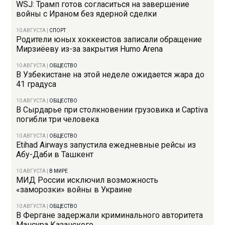
WSJ: Трамп готов согласиться на завершение
войны с Ираном без ядерной сделки
10 АВГУСТА
|
СПОРТ
Родители юных хоккеистов записали обращение
Мирзиёеву из-за закрытия Humo Arena
10 АВГУСТА
|
ОБЩЕСТВО
В Узбекистане на этой неделе ожидается жара до
41 градуса
10 АВГУСТА
|
ОБЩЕСТВО
В Сырдарье при столкновении грузовика и Captiva
погибли три человека
10 АВГУСТА
|
ОБЩЕСТВО
Etihad Airways запустила ежедневные рейсы из
Абу-Даби в Ташкент
10 АВГУСТА
|
В МИРЕ
МИД России исключил возможность
«заморозки» войны в Украине
10 АВГУСТА
|
ОБЩЕСТВО
В Фергане задержали криминального авторитета
Мансура Казанского