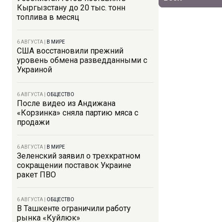
Кыргызстану до 20 тыс. тонн
топлива в месяц
6 АВГУСТА
|
В МИРЕ
США восстановили прежний
уровень обмена разведданными с
Украиной
6 АВГУСТА
|
ОБЩЕСТВО
После видео из Андижана
«Корзинка» сняла партию мяса с
продажи
6 АВГУСТА
|
В МИРЕ
Зеленский заявил о трехкратном
сокращении поставок Украине
ракет ПВО
6 АВГУСТА
|
ОБЩЕСТВО
В Ташкенте ограничили работу
рынка «Куйлюк»