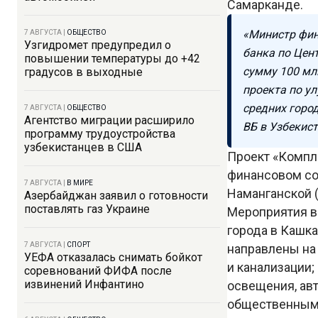
Самарканде.
«Министр фин
7 АВГУСТА
|
ОБЩЕСТВО
Узгидромет предупредил о
банка по Цен
повышении температуры до +42
сумму 100 мл
градусов в выходные
проекта по у
средних горо
7 АВГУСТА
|
ОБЩЕСТВО
Агентство миграции расширило
ВБ в Узбекист
программу трудоустройства
узбекистанцев в США
Проект «Компле
финансовом сод
7 АВГУСТА
|
В МИРЕ
Наманганской (
Азербайджан заявил о готовности
поставлять газ Украине
Мероприятия в
города в Кашк
7 АВГУСТА
|
СПОРТ
направлены на
УЕФА отказалась снимать бойкот
и канализации
соревнований ФИФА после
извинений Инфантино
освещения, ав
общественным 