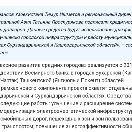
ансов Узбекистана Тимур Ишметов и региональный дирек
тральной Азии Татьяна Проскурякова подписали кредитное
н долларов. Данные средства будут использованы для фи
лучшению городской инфраструктуры и работу муниципаль
дах Сурхандарьинской и Кашкадарьинской областей», – со
ане.
ксное развитие средних городов» реализуется с 201
ействии Всемирного банка в городах Бухарской (Каг
Чартак) Ташкентской (Янгиюль и Пскент) областей.
 рамках нового компонента проекта охватят отдельн
адарьинской и Сурхандарьинской областях. Средства
 следующие работы: улучшение и расширение систе
; модернизация электроэнергетической инфраструкту
томобильных дорог, пешеходных зон и зон пользован
транспортом; повышение энергоэффективности об