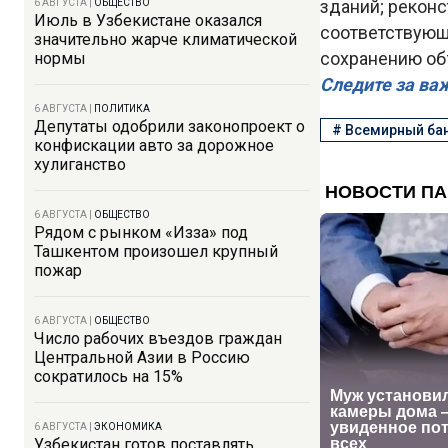
зданий; реконс
6 АВГУСТА
|
ОБЩЕСТВО
Июль в Узбекистане оказался
соответствующ
значительно жарче климатической
сохранению об
нормы
Следите за ва
6 АВГУСТА
|
ПОЛИТИКА
Депутаты одобрили законопроект о
#
Всемирный ба
конфискации авто за дорожное
хулиганство
6 АВГУСТА
|
ОБЩЕСТВО
Рядом с рынком «Изза» под
Ташкентом произошел крупный
пожар
6 АВГУСТА
|
ОБЩЕСТВО
Число рабочих въездов граждан
Центральной Азии в Россию
сократилось на 15%
6 АВГУСТА
|
ЭКОНОМИКА
Узбекистан готов поставлять