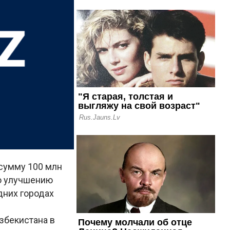
 сумму 100 млн
по улучшению
дних городах
збекистана в