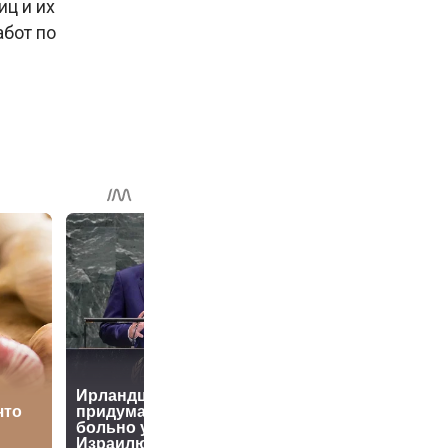
иц и их
бот по