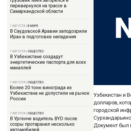
Грузовик MAN загорелся и
перевернулся на трассе в
Самаркандской области
7 АВГУСТА
|
В МИРЕ
В Саудовской Аравии заподозрили
Иран в подготовке нападения
7 АВГУСТА
|
ОБЩЕСТВО
В Узбекистане создадут
энергетические паспорта для всех
махаллей
7 АВГУСТА
|
ОБЩЕСТВО
Более 20 тонн винограда из
Узбекистана не допустили на рынок
Узбекистан и 
России
долларов, кот
городской инф
7 АВГУСТА
|
ОБЩЕСТВО
Сурхандарьинс
В Ургенче водитель BYD после
ссоры протаранил несколько
Документ был 
автомобилей