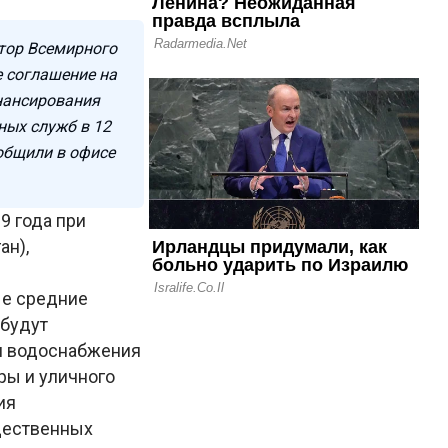
тор Всемирного
 соглашение на
нансирования
ных служб в 12
общили в офисе
9 года при
ан),
ые средние
 будут
м водоснабжения
ры и уличного
ия
щественных