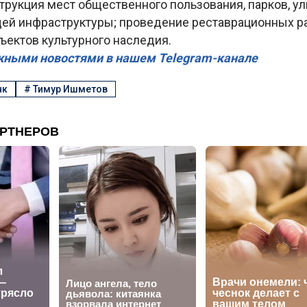
трукция мест общественного пользования, парков, ул
ей инфраструктуры; проведение реставрационных ра
ъектов культурного наследия.
жными новостями в нашем Telegram-канале
нк
#
Тимур Ишметов