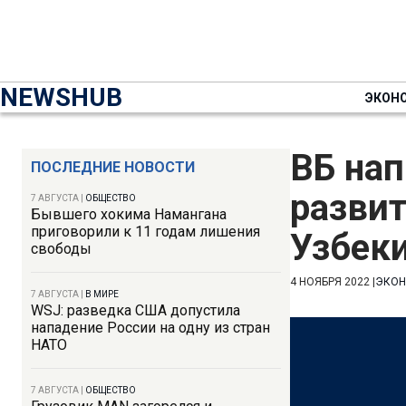
NEWSHUB
ЭКОН
ВБ нап
ПОСЛЕДНИЕ НОВОСТИ
развит
7 АВГУСТА
|
ОБЩЕСТВО
Бывшего хокима Намангана
приговорили к 11 годам лишения
Узбек
свободы
4 НОЯБРЯ 2022
|
ЭКО
7 АВГУСТА
|
В МИРЕ
WSJ: разведка США допустила
нападение России на одну из стран
НАТО
7 АВГУСТА
|
ОБЩЕСТВО