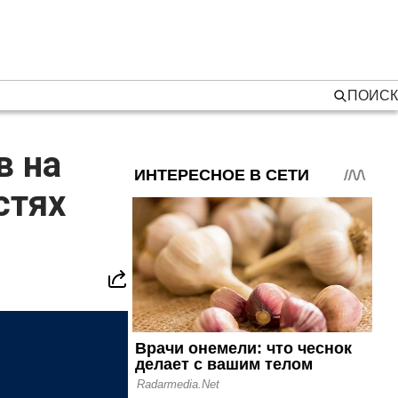
ПОИСК
в на
стях