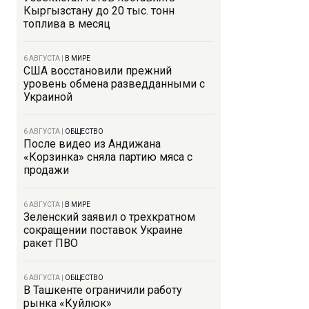
Кыргызстану до 20 тыс. тонн
топлива в месяц
6 АВГУСТА
|
В МИРЕ
США восстановили прежний
уровень обмена разведданными с
Украиной
6 АВГУСТА
|
ОБЩЕСТВО
После видео из Андижана
«Корзинка» сняла партию мяса с
продажи
6 АВГУСТА
|
В МИРЕ
Зеленский заявил о трехкратном
сокращении поставок Украине
ракет ПВО
6 АВГУСТА
|
ОБЩЕСТВО
В Ташкенте ограничили работу
рынка «Куйлюк»