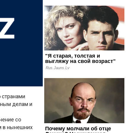
о странами
нным делам и
чение со
ым в нынешних