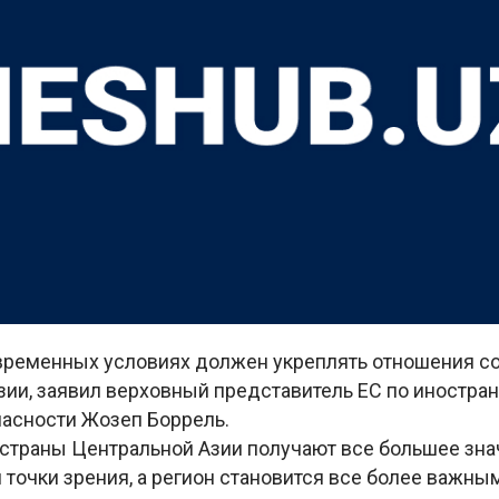
временных условиях должен укреплять отношения с
зии, заявил верховный представитель ЕС по иностра
пасности Жозеп Боррель.
 страны Центральной Азии получают все большее зна
 точки зрения, а регион становится все более важн