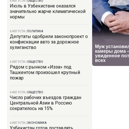
6 АВГУСТА
|
ОБЩЕСТВО
Июль в Узбекистане оказался
значительно жарче климатической
нормы
6 АВГУСТА
|
ПОЛИТИКА
Депутаты одобрили законопроект о
конфискации авто за дорожное
хулиганство
6 АВГУСТА
|
ОБЩЕСТВО
Рядом с рынком «Изза» под
Ташкентом произошел крупный
пожар
6 АВГУСТА
|
ОБЩЕСТВО
Число рабочих въездов граждан
Центральной Азии в Россию
сократилось на 15%
6 АВГУСТА
|
ЭКОНОМИКА
Узбекистан готов поставлять