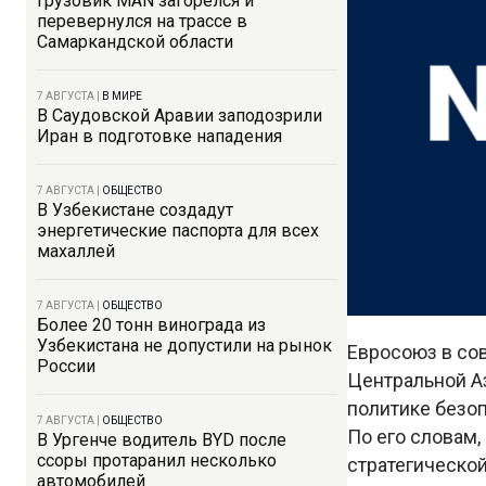
Грузовик MAN загорелся и
перевернулся на трассе в
Самаркандской области
7 АВГУСТА
|
В МИРЕ
В Саудовской Аравии заподозрили
Иран в подготовке нападения
7 АВГУСТА
|
ОБЩЕСТВО
В Узбекистане создадут
энергетические паспорта для всех
махаллей
7 АВГУСТА
|
ОБЩЕСТВО
Более 20 тонн винограда из
Узбекистана не допустили на рынок
Евросоюз в со
России
Центральной А
политике безо
7 АВГУСТА
|
ОБЩЕСТВО
По его словам,
В Ургенче водитель BYD после
ссоры протаранил несколько
стратегической
автомобилей