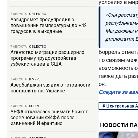
условиях в мир
«Они рассмат
7 АВГУСТА
|
ОБЩЕСТВО
Узгидромет предупредил о
республиками
повышении температуры до +42
Мы должны на
градусов в выходные
дипломатии Е
7 АВГУСТА
|
ОБЩЕСТВО
Боррель отмет
Агентство миграции расширило
программу трудоустройства
по связям меж
узбекистанцев в США
возможностью 
также дать раз
7 АВГУСТА
|
В МИРЕ
он.
Азербайджан заявил о готовности
поставлять газ Украине
Следите за ва
#
Центральная А
7 АВГУСТА
|
СПОРТ
УЕФА отказалась снимать бойкот
соревнований ФИФА после
извинений Инфантино