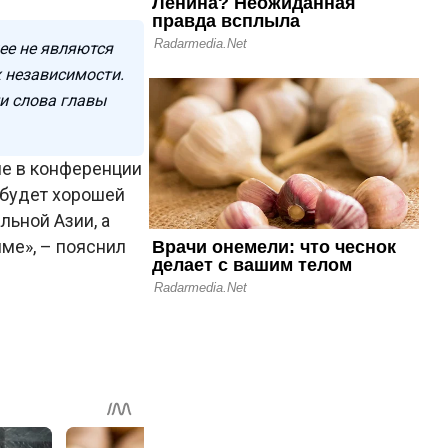
ее не являются
 независимости.
и слова главы
ие в конференции
 будет хорошей
льной Азии, а
ме», – пояснил