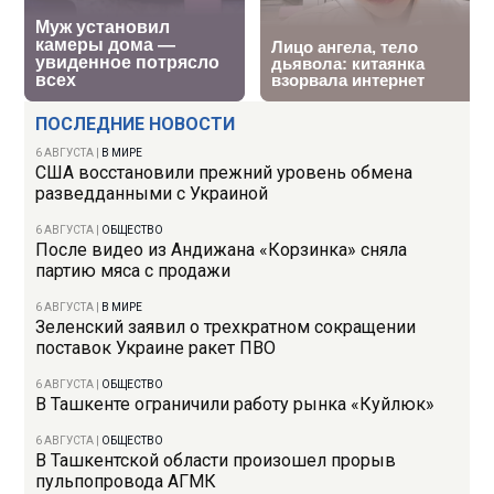
ПОСЛЕДНИЕ НОВОСТИ
6 АВГУСТА
|
В МИРЕ
США восстановили прежний уровень обмена
разведданными с Украиной
6 АВГУСТА
|
ОБЩЕСТВО
После видео из Андижана «Корзинка» сняла
партию мяса с продажи
6 АВГУСТА
|
В МИРЕ
Зеленский заявил о трехкратном сокращении
поставок Украине ракет ПВО
6 АВГУСТА
|
ОБЩЕСТВО
В Ташкенте ограничили работу рынка «Куйлюк»
6 АВГУСТА
|
ОБЩЕСТВО
В Ташкентской области произошел прорыв
пульпопровода АГМК