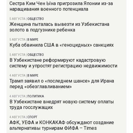
Сестра Ким Чен Ына пригрозила Японии из-за
наращивания военного потенциала
5 АВГУСТА
|
ОБЩЕСТВО
Женщина пыталась вывезти из Узбекистана
золото в подгузнике ребенка
5 АВГУСТА
|
В МИРЕ
Куба обвинила США в «геноцидных» санкциях
5 АВГУСТА
|
ОБЩЕСТВО
В Узбекистане реформируют кадастровую
систему и упростят регистрацию недвижимости
4 АВГУСТА
|
В МИРЕ
Трамп заявил о «последнем шансе» для Ирана
перед «обезглавливанием»
4 АВГУСТА
|
ПОЛИТИКА
В Узбекистане внедрят новую систему оплаты
труда госслужащих
4 АВГУСТА
|
СПОРТ
АФК, УЕФА и КОНКАКАФ обсуждают создание
альтернативы турнирам ФИФА – Times