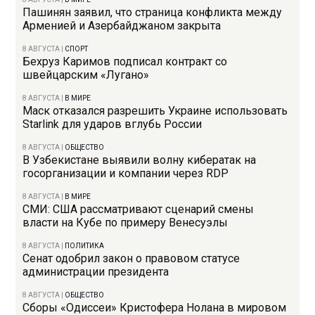
Пашинян заявил, что страница конфликта между
Арменией и Азербайджаном закрыта
8 АВГУСТА
|
СПОРТ
Бехруз Каримов подписал контракт со
швейцарским «Лугано»
8 АВГУСТА
|
В МИРЕ
Маск отказался разрешить Украине использовать
Starlink для ударов вглубь России
8 АВГУСТА
|
ОБЩЕСТВО
В Узбекистане выявили волну кибератак на
госорганизации и компании через RDP
8 АВГУСТА
|
В МИРЕ
СМИ: США рассматривают сценарий смены
власти на Кубе по примеру Венесуэлы
8 АВГУСТА
|
ПОЛИТИКА
Сенат одобрил закон о правовом статусе
администрации президента
8 АВГУСТА
|
ОБЩЕСТВО
Сборы «Одиссеи» Кристофера Нолана в мировом