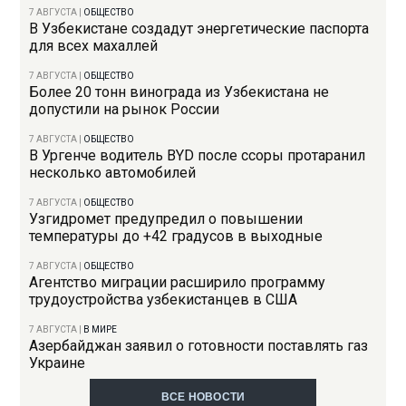
7 АВГУСТА
|
ОБЩЕСТВО
В Узбекистане создадут энергетические паспорта
для всех махаллей
7 АВГУСТА
|
ОБЩЕСТВО
Более 20 тонн винограда из Узбекистана не
допустили на рынок России
7 АВГУСТА
|
ОБЩЕСТВО
В Ургенче водитель BYD после ссоры протаранил
несколько автомобилей
7 АВГУСТА
|
ОБЩЕСТВО
Узгидромет предупредил о повышении
температуры до +42 градусов в выходные
7 АВГУСТА
|
ОБЩЕСТВО
Агентство миграции расширило программу
трудоустройства узбекистанцев в США
7 АВГУСТА
|
В МИРЕ
Азербайджан заявил о готовности поставлять газ
Украине
ВСЕ НОВОСТИ