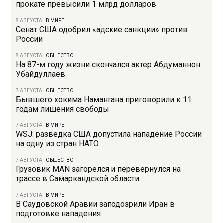
прокате превысили 1 млрд долларов
8 АВГУСТА
|
В МИРЕ
Сенат США одобрил «адские санкции» против
России
8 АВГУСТА
|
ОБЩЕСТВО
На 87-м году жизни скончался актер Абдуманнон
Убайдуллаев
7 АВГУСТА
|
ОБЩЕСТВО
Бывшего хокима Намангана приговорили к 11
годам лишения свободы
7 АВГУСТА
|
В МИРЕ
WSJ: разведка США допустила нападение России
на одну из стран НАТО
7 АВГУСТА
|
ОБЩЕСТВО
Грузовик MAN загорелся и перевернулся на
трассе в Самаркандской области
7 АВГУСТА
|
В МИРЕ
В Саудовской Аравии заподозрили Иран в
подготовке нападения