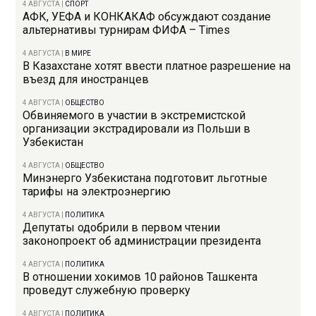
4 АВГУСТА
|
СПОРТ
АФК, УЕФА и КОНКАКАФ обсуждают создание
альтернативы турнирам ФИФА – Times
4 АВГУСТА
|
В МИРЕ
В Казахстане хотят ввести платное разрешение на
въезд для иностранцев
4 АВГУСТА
|
ОБЩЕСТВО
Обвиняемого в участии в экстремистской
организации экстрадировали из Польши в
Узбекистан
4 АВГУСТА
|
ОБЩЕСТВО
Минэнерго Узбекистана подготовит льготные
тарифы на электроэнергию
4 АВГУСТА
|
ПОЛИТИКА
Депутаты одобрили в первом чтении
законопроект об администрации президента
4 АВГУСТА
|
ПОЛИТИКА
В отношении хокимов 10 районов Ташкента
проведут служебную проверку
4 АВГУСТА
|
ПОЛИТИКА