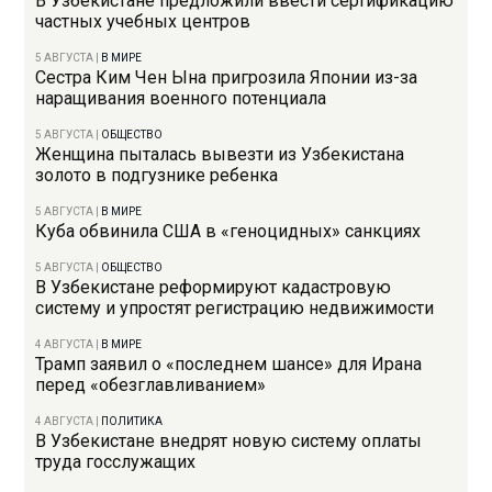
В Узбекистане предложили ввести сертификацию
частных учебных центров
5 АВГУСТА
|
В МИРЕ
Сестра Ким Чен Ына пригрозила Японии из-за
наращивания военного потенциала
5 АВГУСТА
|
ОБЩЕСТВО
Женщина пыталась вывезти из Узбекистана
золото в подгузнике ребенка
5 АВГУСТА
|
В МИРЕ
Куба обвинила США в «геноцидных» санкциях
5 АВГУСТА
|
ОБЩЕСТВО
В Узбекистане реформируют кадастровую
систему и упростят регистрацию недвижимости
4 АВГУСТА
|
В МИРЕ
Трамп заявил о «последнем шансе» для Ирана
перед «обезглавливанием»
4 АВГУСТА
|
ПОЛИТИКА
В Узбекистане внедрят новую систему оплаты
труда госслужащих