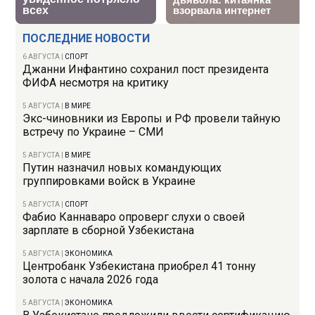
ПОСЛЕДНИЕ НОВОСТИ
6 АВГУСТА
|
СПОРТ
Джанни Инфантино сохранил пост президента
ФИФА несмотря на критику
5 АВГУСТА
|
В МИРЕ
Экс-чиновники из Европы и РФ провели тайную
встречу по Украине – СМИ
5 АВГУСТА
|
В МИРЕ
Путин назначил новых командующих
группировками войск в Украине
5 АВГУСТА
|
СПОРТ
Фабио Каннаваро опроверг слухи о своей
зарплате в сборной Узбекистана
5 АВГУСТА
|
ЭКОНОМИКА
Центробанк Узбекистана приобрел 41 тонну
золота с начала 2026 года
5 АВГУСТА
|
ЭКОНОМИКА