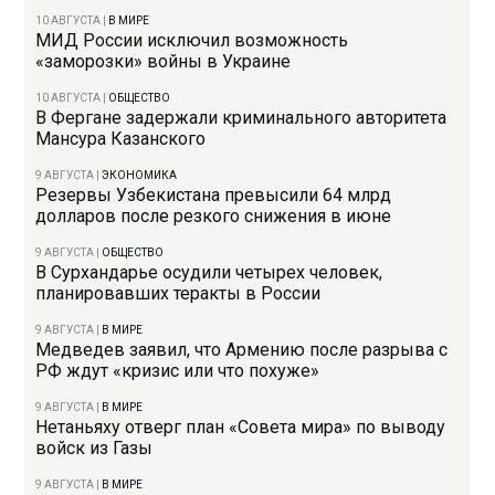
10 АВГУСТА
|
В МИРЕ
МИД России исключил возможность
«заморозки» войны в Украине
10 АВГУСТА
|
ОБЩЕСТВО
В Фергане задержали криминального авторитета
Мансура Казанского
9 АВГУСТА
|
ЭКОНОМИКА
Резервы Узбекистана превысили 64 млрд
долларов после резкого снижения в июне
9 АВГУСТА
|
ОБЩЕСТВО
В Сурхандарье осудили четырех человек,
планировавших теракты в России
9 АВГУСТА
|
В МИРЕ
Медведев заявил, что Армению после разрыва с
РФ ждут «кризис или что похуже»
9 АВГУСТА
|
В МИРЕ
Нетаньяху отверг план «Совета мира» по выводу
войск из Газы
9 АВГУСТА
|
В МИРЕ