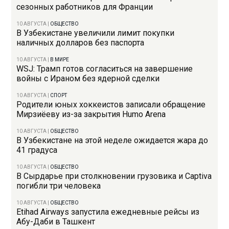
сезонных работников для Франции
10 АВГУСТА
|
ОБЩЕСТВО
В Узбекистане увеличили лимит покупки
наличных долларов без паспорта
10 АВГУСТА
|
В МИРЕ
WSJ: Трамп готов согласиться на завершение
войны с Ираном без ядерной сделки
10 АВГУСТА
|
СПОРТ
Родители юных хоккеистов записали обращение
Мирзиёеву из-за закрытия Humo Arena
10 АВГУСТА
|
ОБЩЕСТВО
В Узбекистане на этой неделе ожидается жара до
41 градуса
10 АВГУСТА
|
ОБЩЕСТВО
В Сырдарье при столкновении грузовика и Captiva
погибли три человека
10 АВГУСТА
|
ОБЩЕСТВО
Etihad Airways запустила ежедневные рейсы из
Абу-Даби в Ташкент