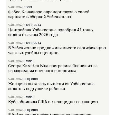
5 АВГУСТА
|
СПОРТ
Фабио Каннаваро опроверг слухи о своей
зарплате в сборной Узбекистана
5 АВГУСТА
|
ЭКОНОМИКА
Центробанк Узбекистана приобрел 41 тонну
золота с начала 2026 года
5 АВГУСТА
|
ЭКОНОМИКА
В Узбекистане предложили ввести сертификацию
частных учебных центров
5 АВГУСТА
|
В МИРЕ
Сестра Ким Чен Ына пригрозила Японии из-за
наращивания военного потенциала
5 АВГУСТА
|
ОБЩЕСТВО
Женщина пыталась вывезти из Узбекистана
золото в подгузнике ребенка
5 АВГУСТА
|
В МИРЕ
Куба обвинила США в «геноцидных» санкциях
5 АВГУСТА
|
ОБЩЕСТВО
В Узбекистане реформируют кадастровую