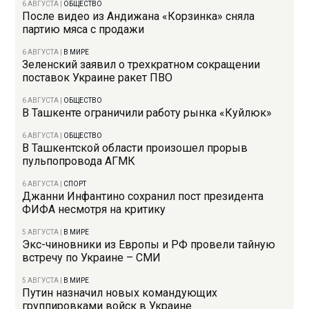
6 АВГУСТА
|
ОБЩЕСТВО
После видео из Андижана «Корзинка» сняла
партию мяса с продажи
6 АВГУСТА
|
В МИРЕ
Зеленский заявил о трехкратном сокращении
поставок Украине ракет ПВО
6 АВГУСТА
|
ОБЩЕСТВО
В Ташкенте ограничили работу рынка «Куйлюк»
6 АВГУСТА
|
ОБЩЕСТВО
В Ташкентской области произошел прорыв
пульпопровода АГМК
6 АВГУСТА
|
СПОРТ
Джанни Инфантино сохранил пост президента
ФИФА несмотря на критику
5 АВГУСТА
|
В МИРЕ
Экс-чиновники из Европы и РФ провели тайную
встречу по Украине – СМИ
5 АВГУСТА
|
В МИРЕ
Путин назначил новых командующих
группировками войск в Украине