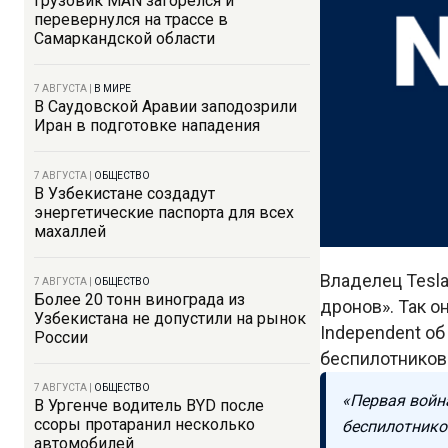
Грузовик MAN загорелся и
перевернулся на трассе в
Самаркандской области
7 АВГУСТА
|
В МИРЕ
В Саудовской Аравии заподозрили
Иран в подготовке нападения
7 АВГУСТА
|
ОБЩЕСТВО
В Узбекистане создадут
энергетические паспорта для всех
махаллей
Владелец Tesla
7 АВГУСТА
|
ОБЩЕСТВО
Более 20 тонн винограда из
дронов». Так о
Узбекистана не допустили на рынок
Independent о
России
беспилотников
7 АВГУСТА
|
ОБЩЕСТВО
«Первая войн
В Ургенче водитель BYD после
ссоры протаранил несколько
беспилотнико
автомобилей