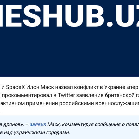
 и SpaceX Илон Маск назвал конфликт в Украине «пе
н прокомментировал в Twitter заявление британской 
б активном применении российскими военнослужащи
.
а дронов», –
заявил
Маск, комментируя сообщения о появ
в над украинскими городами.