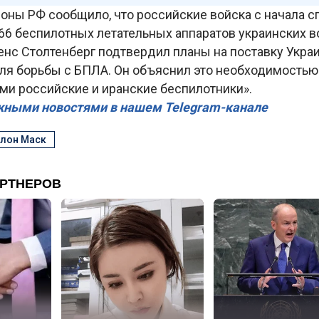
оны РФ сообщило, что российские войска с начала 
66 беспилотных летательных аппаратов украинских в
енс Столтенберг подтвердил планы на поставку Укра
для борьбы с БПЛА. Он объяснил это необходимостью
и российские и иранские беспилотники».
жными новостями в нашем Telegram-канале
лон Маск