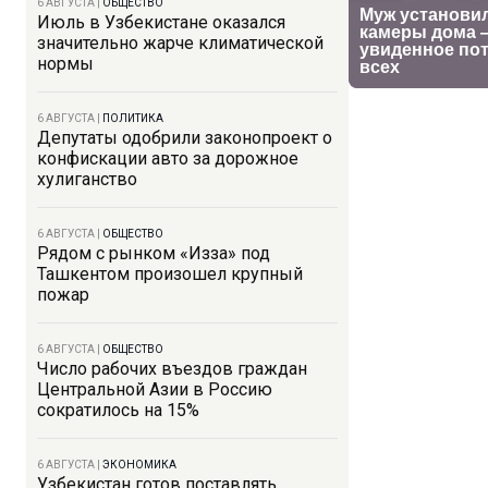
6 АВГУСТА
|
ОБЩЕСТВО
Июль в Узбекистане оказался
значительно жарче климатической
нормы
6 АВГУСТА
|
ПОЛИТИКА
Депутаты одобрили законопроект о
конфискации авто за дорожное
хулиганство
6 АВГУСТА
|
ОБЩЕСТВО
Рядом с рынком «Изза» под
Ташкентом произошел крупный
пожар
6 АВГУСТА
|
ОБЩЕСТВО
Число рабочих въездов граждан
Центральной Азии в Россию
сократилось на 15%
6 АВГУСТА
|
ЭКОНОМИКА
Узбекистан готов поставлять