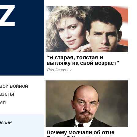
рвой войной
газеты
ми
лении