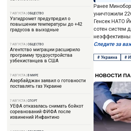
Ранее Минобор
уничтожили 22
7 АВГУСТА
|
ОБЩЕСТВО
Узгидромет предупредил о
Генсек НАТО Й
повышении температуры до +42
сотен систем 
градусов в выходные
неэффективным
Следите за ва
7 АВГУСТА
|
ОБЩЕСТВО
Агентство миграции расширило
программу трудоустройства
#
Украина
#
И
узбекистанцев в США
7 АВГУСТА
|
В МИРЕ
Азербайджан заявил о готовности
поставлять газ Украине
7 АВГУСТА
|
СПОРТ
УЕФА отказалась снимать бойкот
соревнований ФИФА после
извинений Инфантино