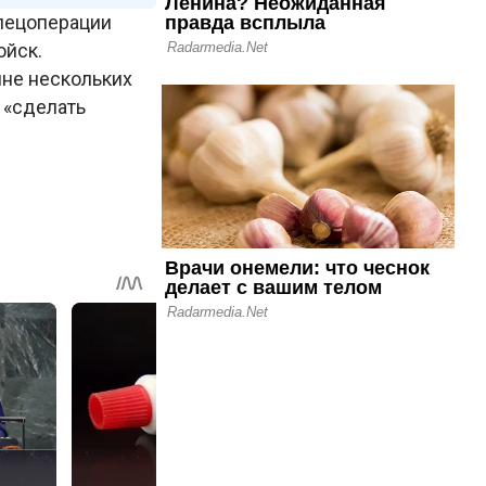
спецоперации
ойск.
ине нескольких
 «сделать