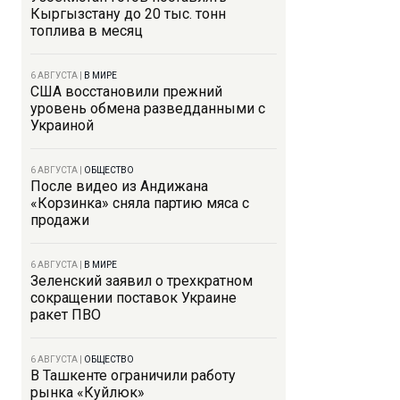
Кыргызстану до 20 тыс. тонн
топлива в месяц
6 АВГУСТА
|
В МИРЕ
США восстановили прежний
уровень обмена разведданными с
Украиной
6 АВГУСТА
|
ОБЩЕСТВО
После видео из Андижана
«Корзинка» сняла партию мяса с
продажи
6 АВГУСТА
|
В МИРЕ
Зеленский заявил о трехкратном
сокращении поставок Украине
ракет ПВО
6 АВГУСТА
|
ОБЩЕСТВО
В Ташкенте ограничили работу
рынка «Куйлюк»