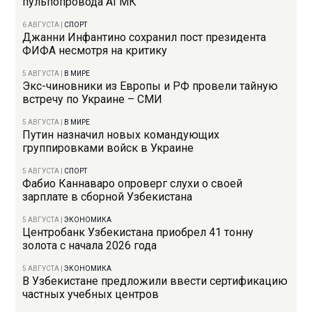
пульпопровода АГМК
6 АВГУСТА
|
СПОРТ
Джанни Инфантино сохранил пост президента
ФИФА несмотря на критику
5 АВГУСТА
|
В МИРЕ
Экс-чиновники из Европы и РФ провели тайную
встречу по Украине – СМИ
5 АВГУСТА
|
В МИРЕ
Путин назначил новых командующих
группировками войск в Украине
5 АВГУСТА
|
СПОРТ
Фабио Каннаваро опроверг слухи о своей
зарплате в сборной Узбекистана
5 АВГУСТА
|
ЭКОНОМИКА
Центробанк Узбекистана приобрел 41 тонну
золота с начала 2026 года
5 АВГУСТА
|
ЭКОНОМИКА
В Узбекистане предложили ввести сертификацию
частных учебных центров