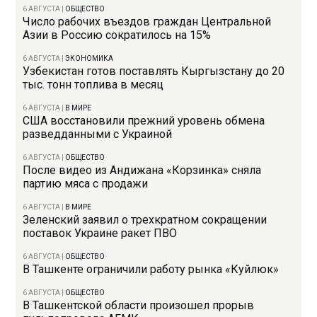
6 АВГУСТА
|
ОБЩЕСТВО
Число рабочих въездов граждан Центральной
Азии в Россию сократилось на 15%
6 АВГУСТА
|
ЭКОНОМИКА
Узбекистан готов поставлять Кыргызстану до 20
тыс. тонн топлива в месяц
6 АВГУСТА
|
В МИРЕ
США восстановили прежний уровень обмена
разведданными с Украиной
6 АВГУСТА
|
ОБЩЕСТВО
После видео из Андижана «Корзинка» сняла
партию мяса с продажи
6 АВГУСТА
|
В МИРЕ
Зеленский заявил о трехкратном сокращении
поставок Украине ракет ПВО
6 АВГУСТА
|
ОБЩЕСТВО
В Ташкенте ограничили работу рынка «Куйлюк»
6 АВГУСТА
|
ОБЩЕСТВО
В Ташкентской области произошел прорыв