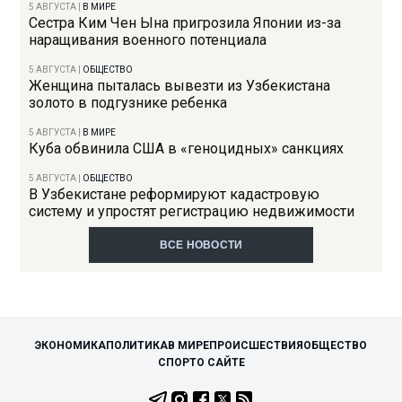
5 АВГУСТА
|
В МИРЕ
Сестра Ким Чен Ына пригрозила Японии из-за
наращивания военного потенциала
5 АВГУСТА
|
ОБЩЕСТВО
Женщина пыталась вывезти из Узбекистана
золото в подгузнике ребенка
5 АВГУСТА
|
В МИРЕ
Куба обвинила США в «геноцидных» санкциях
5 АВГУСТА
|
ОБЩЕСТВО
В Узбекистане реформируют кадастровую
систему и упростят регистрацию недвижимости
ВСЕ НОВОСТИ
ЭКОНОМИКА
ПОЛИТИКА
В МИРЕ
ПРОИСШЕСТВИЯ
ОБЩЕСТВО
СПОРТ
О САЙТЕ