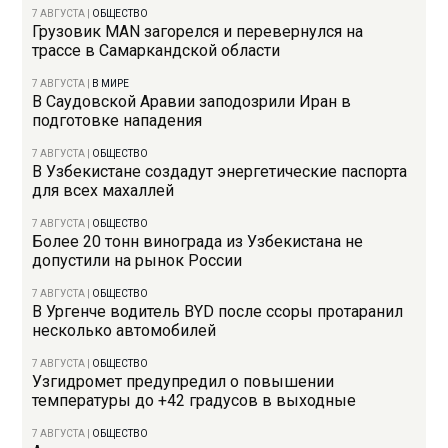
7 АВГУСТА
|
ОБЩЕСТВО
Грузовик MAN загорелся и перевернулся на
трассе в Самаркандской области
7 АВГУСТА
|
В МИРЕ
В Саудовской Аравии заподозрили Иран в
подготовке нападения
7 АВГУСТА
|
ОБЩЕСТВО
В Узбекистане создадут энергетические паспорта
для всех махаллей
7 АВГУСТА
|
ОБЩЕСТВО
Более 20 тонн винограда из Узбекистана не
допустили на рынок России
7 АВГУСТА
|
ОБЩЕСТВО
В Ургенче водитель BYD после ссоры протаранил
несколько автомобилей
7 АВГУСТА
|
ОБЩЕСТВО
Узгидромет предупредил о повышении
температуры до +42 градусов в выходные
7 АВГУСТА
|
ОБЩЕСТВО