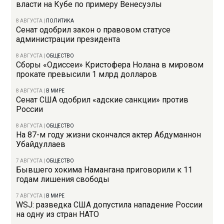
власти на Кубе по примеру Венесуэлы
8 АВГУСТА
|
ПОЛИТИКА
Сенат одобрил закон о правовом статусе
администрации президента
8 АВГУСТА
|
ОБЩЕСТВО
Сборы «Одиссеи» Кристофера Нолана в мировом
прокате превысили 1 млрд долларов
8 АВГУСТА
|
В МИРЕ
Сенат США одобрил «адские санкции» против
России
8 АВГУСТА
|
ОБЩЕСТВО
На 87-м году жизни скончался актер Абдуманнон
Убайдуллаев
7 АВГУСТА
|
ОБЩЕСТВО
Бывшего хокима Намангана приговорили к 11
годам лишения свободы
7 АВГУСТА
|
В МИРЕ
WSJ: разведка США допустила нападение России
на одну из стран НАТО