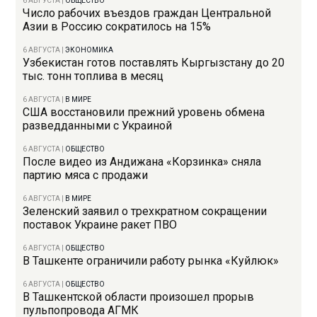
6 АВГУСТА
|
ОБЩЕСТВО
Число рабочих въездов граждан Центральной
Азии в Россию сократилось на 15%
6 АВГУСТА
|
ЭКОНОМИКА
Узбекистан готов поставлять Кыргызстану до 20
тыс. тонн топлива в месяц
6 АВГУСТА
|
В МИРЕ
США восстановили прежний уровень обмена
разведданными с Украиной
6 АВГУСТА
|
ОБЩЕСТВО
После видео из Андижана «Корзинка» сняла
партию мяса с продажи
6 АВГУСТА
|
В МИРЕ
Зеленский заявил о трехкратном сокращении
поставок Украине ракет ПВО
6 АВГУСТА
|
ОБЩЕСТВО
В Ташкенте ограничили работу рынка «Куйлюк»
6 АВГУСТА
|
ОБЩЕСТВО
В Ташкентской области произошел прорыв
пульпопровода АГМК