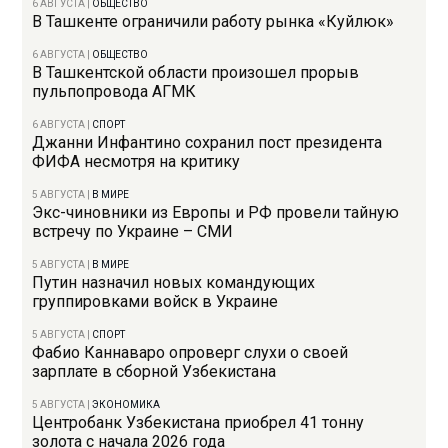
6 АВГУСТА
|
ОБЩЕСТВО
В Ташкенте ограничили работу рынка «Куйлюк»
6 АВГУСТА
|
ОБЩЕСТВО
В Ташкентской области произошел прорыв
пульпопровода АГМК
6 АВГУСТА
|
СПОРТ
Джанни Инфантино сохранил пост президента
ФИФА несмотря на критику
5 АВГУСТА
|
В МИРЕ
Экс-чиновники из Европы и РФ провели тайную
встречу по Украине – СМИ
5 АВГУСТА
|
В МИРЕ
Путин назначил новых командующих
группировками войск в Украине
5 АВГУСТА
|
СПОРТ
Фабио Каннаваро опроверг слухи о своей
зарплате в сборной Узбекистана
5 АВГУСТА
|
ЭКОНОМИКА
Центробанк Узбекистана приобрел 41 тонну
золота с начала 2026 года