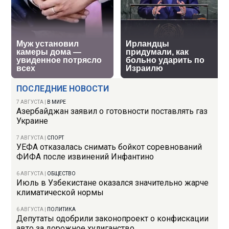
ПОСЛЕДНИЕ НОВОСТИ
7 АВГУСТА
|
В МИРЕ
Азербайджан заявил о готовности поставлять газ
Украине
7 АВГУСТА
|
СПОРТ
УЕФА отказалась снимать бойкот соревнований
ФИФА после извинений Инфантино
6 АВГУСТА
|
ОБЩЕСТВО
Июль в Узбекистане оказался значительно жарче
климатической нормы
6 АВГУСТА
|
ПОЛИТИКА
Депутаты одобрили законопроект о конфискации
авто за дорожное хулиганство