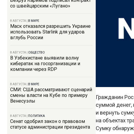
Бехруз Каримов подписал контракт
со швейцарским «Лугано»
8 АВГУСТА
|
В МИРЕ
Маск отказался разрешить Украине
использовать Starlink для ударов
вглубь России
8 АВГУСТА
|
ОБЩЕСТВО
В Узбекистане выявили волну
кибератак на госорганизации и
компании через RDP
8 АВГУСТА
|
В МИРЕ
СМИ: США рассматривают сценарий
смены власти на Кубе по примеру
Гражданин Рос
Венесуэлы
суммой денег,
и вернуть сум
8 АВГУСТА
|
ПОЛИТИКА
на объектах тр
Сенат одобрил закон о правовом
статусе администрации президента
Сумку обнаружи