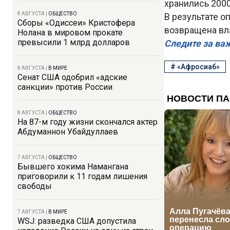
хранились 2000
8 АВГУСТА
|
ОБЩЕСТВО
В результате 
Сборы «Одиссеи» Кристофера
возвращена вл
Нолана в мировом прокате
превысили 1 млрд долларов
Следите за ва
#
«Афросиаб»
8 АВГУСТА
|
В МИРЕ
Сенат США одобрил «адские
санкции» против России
8 АВГУСТА
|
ОБЩЕСТВО
На 87-м году жизни скончался актер
Абдуманнон Убайдуллаев
7 АВГУСТА
|
ОБЩЕСТВО
Бывшего хокима Намангана
приговорили к 11 годам лишения
свободы
7 АВГУСТА
|
В МИРЕ
WSJ: разведка США допустила