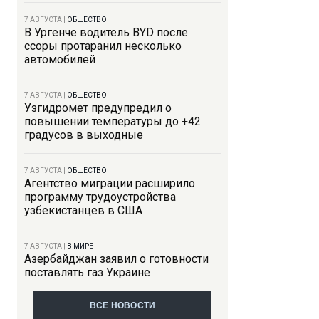
7 АВГУСТА
|
ОБЩЕСТВО
В Ургенче водитель BYD после
ссоры протаранил несколько
автомобилей
7 АВГУСТА
|
ОБЩЕСТВО
Узгидромет предупредил о
повышении температуры до +42
градусов в выходные
7 АВГУСТА
|
ОБЩЕСТВО
Агентство миграции расширило
программу трудоустройства
узбекистанцев в США
7 АВГУСТА
|
В МИРЕ
Азербайджан заявил о готовности
поставлять газ Украине
ВСЕ НОВОСТИ