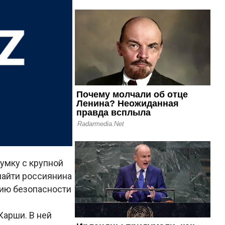
умку с крупной
найти россиянина
нию безопасности
Карши. В ней