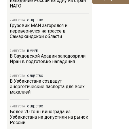
нападение России на одну из стран
НАТО
7 АВГУСТА
|
ОБЩЕСТВО
Грузовик MAN загорелся и
перевернулся на трассе в
Самаркандской области
7 АВГУСТА
|
В МИРЕ
В Саудовской Аравии заподозрили
Иран в подготовке нападения
7 АВГУСТА
|
ОБЩЕСТВО
В Узбекистане создадут
энергетические паспорта для всех
махаллей
7 АВГУСТА
|
ОБЩЕСТВО
Более 20 тонн винограда из
Узбекистана не допустили на рынок
России