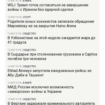
10 АВГУСТА
|
В МИРЕ
WSJ: Трамп готов согласиться на завершение
войны с Ираном без ядерной сделки
10 АВГУСТА
|
СПОРТ
Родители юных хоккеистов записали обращение
Мирзиёеву из-за закрытия Humo Arena
10 АВГУСТА
|
ОБЩЕСТВО
В Узбекистане на этой неделе ожидается жара до
41 градуса
10 АВГУСТА
|
ОБЩЕСТВО
В Сырдарье при столкновении грузовика и Captiva
погибли три человека
10 АВГУСТА
|
ОБЩЕСТВО
Etihad Airways запустила ежедневные рейсы из
Абу-Даби в Ташкент
10 АВГУСТА
|
В МИРЕ
МИД России исключил возможность
«заморозки» войны в Украине
10 АВГУСТА
|
ОБЩЕСТВО
В Фергане задержали криминального авторитета