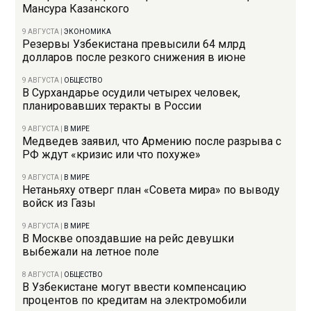
Мансура Казанского
9 АВГУСТА
|
ЭКОНОМИКА
Резервы Узбекистана превысили 64 млрд
долларов после резкого снижения в июне
9 АВГУСТА
|
ОБЩЕСТВО
В Сурхандарье осудили четырех человек,
планировавших теракты в России
9 АВГУСТА
|
В МИРЕ
Медведев заявил, что Армению после разрыва с
РФ ждут «кризис или что похуже»
9 АВГУСТА
|
В МИРЕ
Нетаньяху отверг план «Совета мира» по выводу
войск из Газы
9 АВГУСТА
|
В МИРЕ
В Москве опоздавшие на рейс девушки
выбежали на летное поле
8 АВГУСТА
|
ОБЩЕСТВО
В Узбекистане могут ввести компенсацию
процентов по кредитам на электромобили