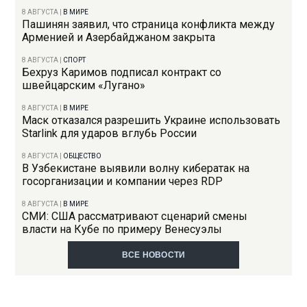
8 АВГУСТА
|
В МИРЕ
Пашинян заявил, что страница конфликта между
Арменией и Азербайджаном закрыта
8 АВГУСТА
|
СПОРТ
Бехруз Каримов подписал контракт со
швейцарским «Лугано»
8 АВГУСТА
|
В МИРЕ
Маск отказался разрешить Украине использовать
Starlink для ударов вглубь России
8 АВГУСТА
|
ОБЩЕСТВО
В Узбекистане выявили волну кибератак на
госорганизации и компании через RDP
8 АВГУСТА
|
В МИРЕ
СМИ: США рассматривают сценарий смены
власти на Кубе по примеру Венесуэлы
ВСЕ НОВОСТИ