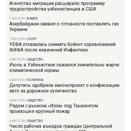
Агентство миграции расширило программу
трудоустройства узбекистанцев в США
7 АВГУСТА
|
В МИРЕ
Азербайджан заявил о готовности поставлять газ
Украине
7 АВГУСТА
|
СПОРТ
УЕФА отказалась снимать бойкот соревнований
ФИФА после извинений Инфантино
6 АВГУСТА
|
ОБЩЕСТВО
Июль в Узбекистане оказался значительно жарче
климатической нормы
6 АВГУСТА
|
ПОЛИТИКА
Депутаты одобрили законопроект о конфискации
авто за дорожное хулиганство
6 АВГУСТА
|
ОБЩЕСТВО
Рядом с рынком «Изза» под Ташкентом
произошел крупный пожар
6 АВГУСТА
|
ОБЩЕСТВО
Число рабочих въездов граждан Центральной