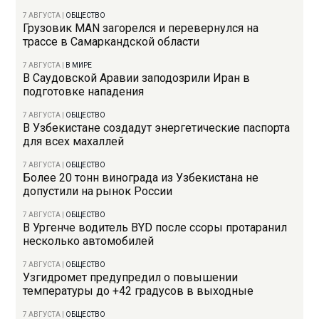
7 АВГУСТА
|
ОБЩЕСТВО
Грузовик MAN загорелся и перевернулся на
трассе в Самаркандской области
7 АВГУСТА
|
В МИРЕ
В Саудовской Аравии заподозрили Иран в
подготовке нападения
7 АВГУСТА
|
ОБЩЕСТВО
В Узбекистане создадут энергетические паспорта
для всех махаллей
7 АВГУСТА
|
ОБЩЕСТВО
Более 20 тонн винограда из Узбекистана не
допустили на рынок России
7 АВГУСТА
|
ОБЩЕСТВО
В Ургенче водитель BYD после ссоры протаранил
несколько автомобилей
7 АВГУСТА
|
ОБЩЕСТВО
Узгидромет предупредил о повышении
температуры до +42 градусов в выходные
7 АВГУСТА
|
ОБЩЕСТВО