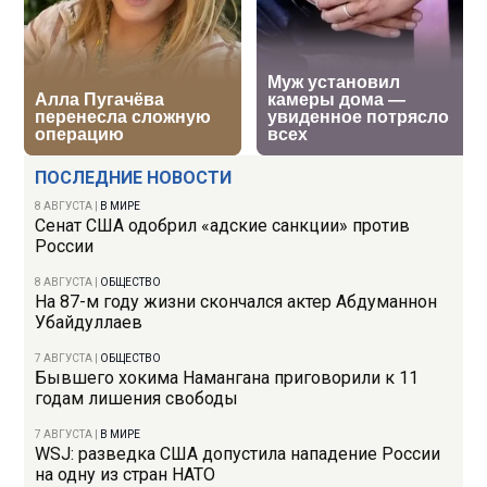
ПОСЛЕДНИЕ НОВОСТИ
8 АВГУСТА
|
В МИРЕ
Сенат США одобрил «адские санкции» против
России
8 АВГУСТА
|
ОБЩЕСТВО
На 87-м году жизни скончался актер Абдуманнон
Убайдуллаев
7 АВГУСТА
|
ОБЩЕСТВО
Бывшего хокима Намангана приговорили к 11
годам лишения свободы
7 АВГУСТА
|
В МИРЕ
WSJ: разведка США допустила нападение России
на одну из стран НАТО