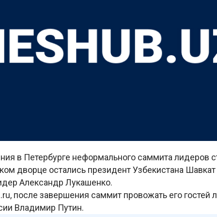
ния в Петербурге неформального саммита лидеров с
ком дворце остались президент Узбекистана Шавкат
идер Александр Лукашенко.
e.ru, после завершения саммит провожать его гостей
сии Владимир Путин.