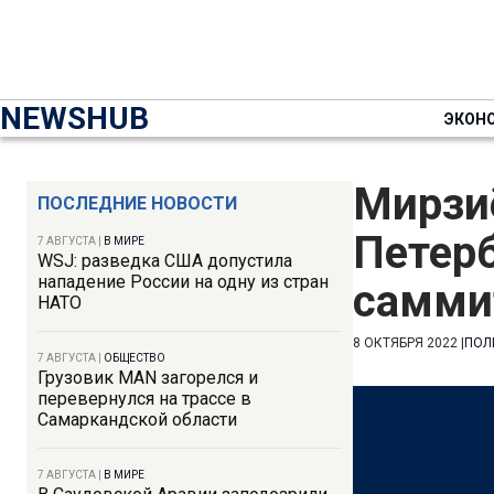
NEWSHUB
ЭКОН
Мирзиё
ПОСЛЕДНИЕ НОВОСТИ
Петер
7 АВГУСТА
|
В МИРЕ
WSJ: разведка США допустила
нападение России на одну из стран
самми
НАТО
8 ОКТЯБРЯ 2022
|
ПОЛ
7 АВГУСТА
|
ОБЩЕСТВО
Грузовик MAN загорелся и
перевернулся на трассе в
Самаркандской области
7 АВГУСТА
|
В МИРЕ