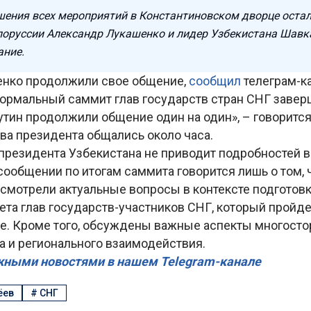
шения всех мероприятий в Константиновском дворце оста
лоруссии Александр Лукашенко и лидер Узбекистана Шавк
ание.
енко продолжили свое общение,
сообщил
телеграм-к
формальный саммит глав государств стран СНГ завер
тин продолжили общение один на один», – говорится
ва президента общались около часа.
президента Узбекистана не приводит подробностей 
 сообщении по итогам саммита говорится лишь о том, 
ссмотрели актуальные вопросы в контексте подготов
ета глав государств-участников СНГ, который пройд
не. Кроме того, обсуждены важные аспекты многосто
а и регионального взаимодействия.
жными новостями в нашем Telegram-канале
ёев
#
СНГ