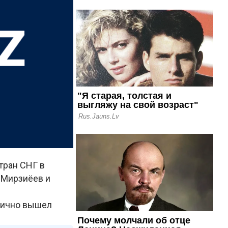
тран СНГ в
 Мирзиёев и
 лично вышел