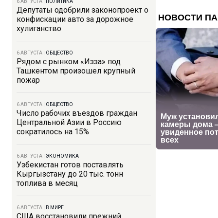
6 АВГУСТА
|
ПОЛИТИКА
Депутаты одобрили законопроект о
конфискации авто за дорожное
хулиганство
6 АВГУСТА
|
ОБЩЕСТВО
Рядом с рынком «Изза» под
Ташкентом произошел крупный
пожар
6 АВГУСТА
|
ОБЩЕСТВО
Число рабочих въездов граждан
Центральной Азии в Россию
сократилось на 15%
6 АВГУСТА
|
ЭКОНОМИКА
Узбекистан готов поставлять
Кыргызстану до 20 тыс. тонн
топлива в месяц
6 АВГУСТА
|
В МИРЕ
США восстановили прежний