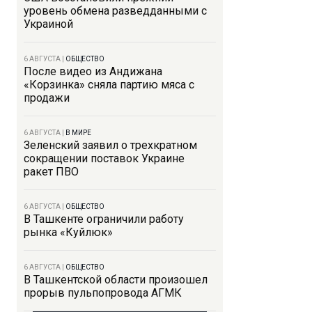
уровень обмена разведданными с
Украиной
6 АВГУСТА
|
ОБЩЕСТВО
После видео из Андижана
«Корзинка» сняла партию мяса с
продажи
6 АВГУСТА
|
В МИРЕ
Зеленский заявил о трехкратном
сокращении поставок Украине
ракет ПВО
6 АВГУСТА
|
ОБЩЕСТВО
В Ташкенте ограничили работу
рынка «Куйлюк»
6 АВГУСТА
|
ОБЩЕСТВО
В Ташкентской области произошел
прорыв пульпопровода АГМК