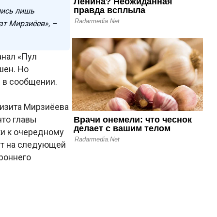
лись лишь
ат Мирзиёев», –
анал «Пул
шен. Но
 в сообщении.
визита Мирзиёева
что главы
ки к очередному
ет на следующей
роннего