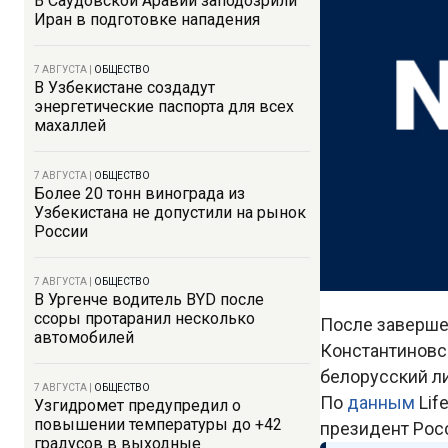
В Саудовской Аравии заподозрили
Иран в подготовке нападения
7 АВГУСТА
|
ОБЩЕСТВО
В Узбекистане создадут
энергетические паспорта для всех
махаллей
7 АВГУСТА
|
ОБЩЕСТВО
Более 20 тонн винограда из
Узбекистана не допустили на рынок
России
7 АВГУСТА
|
ОБЩЕСТВО
В Ургенче водитель BYD после
ссоры протаранил несколько
После заверше
автомобилей
Константиновс
белорусский л
7 АВГУСТА
|
ОБЩЕСТВО
По
данным
Lif
Узгидромет предупредил о
повышении температуры до +42
президент Рос
градусов в выходные