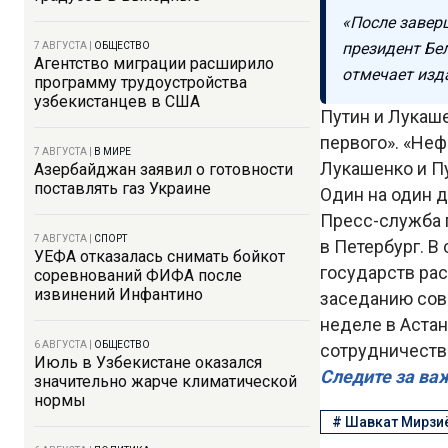
«После завер
президент Бе
7 АВГУСТА
|
ОБЩЕСТВО
Агентство миграции расширило
отмечает изд
программу трудоустройства
узбекистанцев в США
Путин и Лукаш
первого». «Не
7 АВГУСТА
|
В МИРЕ
Лукашенко и Пу
Азербайджан заявил о готовности
поставлять газ Украине
Один на один д
Пресс-служба 
7 АВГУСТА
|
СПОРТ
в Петербург. В
УЕФА отказалась снимать бойкот
государств ра
соревнований ФИФА после
извинений Инфантино
заседанию сов
неделе в Аста
6 АВГУСТА
|
ОБЩЕСТВО
сотрудничеств
Июль в Узбекистане оказался
Следите за ва
значительно жарче климатической
нормы
#
Шавкат Мирзи