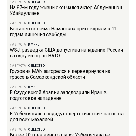
8 АВГУСТА
|
ОБЩЕСТВО
На 87-м году жизни скончался актер Абдуманнон
Убайдуллаев
7 АВГУСТА
|
ОБЩЕСТВО
Бывшего хокима Намангана приговорили к 11
годам лишения свободы
7 АВГУСТА
|
В МИРЕ
WSJ: разведка США допустила нападение России
на одну из стран НАТО
7 АВГУСТА
|
ОБЩЕСТВО
Грузовик MAN загорелся и перевернулся на
трассе в Самаркандской области
7 АВГУСТА
|
В МИРЕ
В Саудовской Аравии заподозрили Иран в
подготовке нападения
7 АВГУСТА
|
ОБЩЕСТВО
В Узбекистане создадут энергетические паспорта
для всех махаллей
7 АВГУСТА
|
ОБЩЕСТВО
Более 20 тонн винограда из Узбекистана не