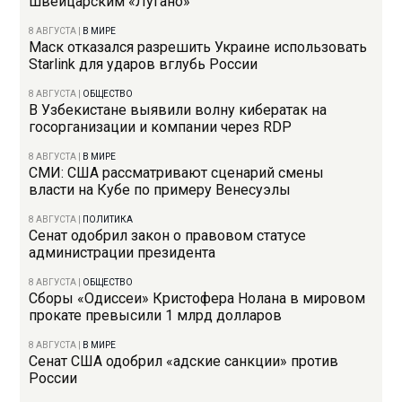
швейцарским «Лугано»
8 АВГУСТА
|
В МИРЕ
Маск отказался разрешить Украине использовать
Starlink для ударов вглубь России
8 АВГУСТА
|
ОБЩЕСТВО
В Узбекистане выявили волну кибератак на
госорганизации и компании через RDP
8 АВГУСТА
|
В МИРЕ
СМИ: США рассматривают сценарий смены
власти на Кубе по примеру Венесуэлы
8 АВГУСТА
|
ПОЛИТИКА
Сенат одобрил закон о правовом статусе
администрации президента
8 АВГУСТА
|
ОБЩЕСТВО
Сборы «Одиссеи» Кристофера Нолана в мировом
прокате превысили 1 млрд долларов
8 АВГУСТА
|
В МИРЕ
Сенат США одобрил «адские санкции» против
России