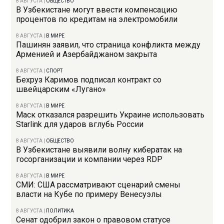
8 АВГУСТА
|
ОБЩЕСТВО
В Узбекистане могут ввести компенсацию
процентов по кредитам на электромобили
8 АВГУСТА
|
В МИРЕ
Пашинян заявил, что страница конфликта между
Арменией и Азербайджаном закрыта
8 АВГУСТА
|
СПОРТ
Бехруз Каримов подписал контракт со
швейцарским «Лугано»
8 АВГУСТА
|
В МИРЕ
Маск отказался разрешить Украине использовать
Starlink для ударов вглубь России
8 АВГУСТА
|
ОБЩЕСТВО
В Узбекистане выявили волну кибератак на
госорганизации и компании через RDP
8 АВГУСТА
|
В МИРЕ
СМИ: США рассматривают сценарий смены
власти на Кубе по примеру Венесуэлы
8 АВГУСТА
|
ПОЛИТИКА
Сенат одобрил закон о правовом статусе