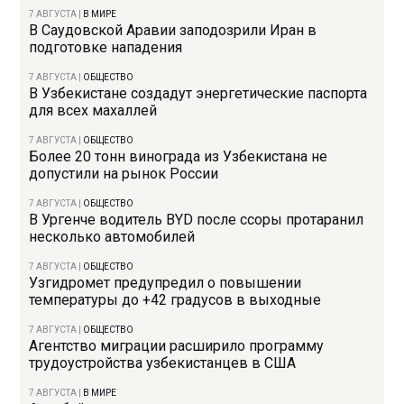
7 АВГУСТА
|
В МИРЕ
В Саудовской Аравии заподозрили Иран в
подготовке нападения
7 АВГУСТА
|
ОБЩЕСТВО
В Узбекистане создадут энергетические паспорта
для всех махаллей
7 АВГУСТА
|
ОБЩЕСТВО
Более 20 тонн винограда из Узбекистана не
допустили на рынок России
7 АВГУСТА
|
ОБЩЕСТВО
В Ургенче водитель BYD после ссоры протаранил
несколько автомобилей
7 АВГУСТА
|
ОБЩЕСТВО
Узгидромет предупредил о повышении
температуры до +42 градусов в выходные
7 АВГУСТА
|
ОБЩЕСТВО
Агентство миграции расширило программу
трудоустройства узбекистанцев в США
7 АВГУСТА
|
В МИРЕ