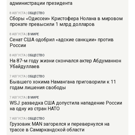
администрации президента
8 АВГУСТА
|
ОБЩЕСТВО
Сборы «Одиссеи» Кристофера Нолана в мировом
прокате превысили 1 млрд долларов
8 АВГУСТА
|
В МИРЕ
Сенат США одобрил «адские санкции» против
России
8 АВГУСТА
|
ОБЩЕСТВО
На 87-м году жизни скончался актер Абдуманнон
Убайдуллаев
7 АВГУСТА
|
ОБЩЕСТВО
Бывшего хокима Намангана приговорили к 11
годам лишения свободы
7 АВГУСТА
|
В МИРЕ
WSJ: разведка США допустила нападение России
на одну из стран НАТО
7 АВГУСТА
|
ОБЩЕСТВО
Грузовик MAN загорелся и перевернулся на
трассе в Самаркандской области