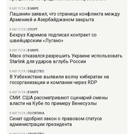
8 АВГУСТА
|
В МИРЕ
Пашинян заявил, что страница конфликта между
Арменией и Азербайджаном закрыта
8 АВГУСТА
|
СПОРТ
Бехруз Каримов подписал контракт со
швейцарским «Лугано»
8 АВГУСТА
|
В МИРЕ
Маск отказался разрешить Украине использовать
Starlink для ударов вглубь России
8 АВГУСТА
|
ОБЩЕСТВО
В Узбекистане выявили волну кибератак на
госорганизации и компании через RDP
8 АВГУСТА
|
В МИРЕ
СМИ: США рассматривают сценарий смены
власти на Кубе по примеру Венесуэлы
8 АВГУСТА
|
ПОЛИТИКА
Сенат одобрил закон о правовом статусе
администрации президента