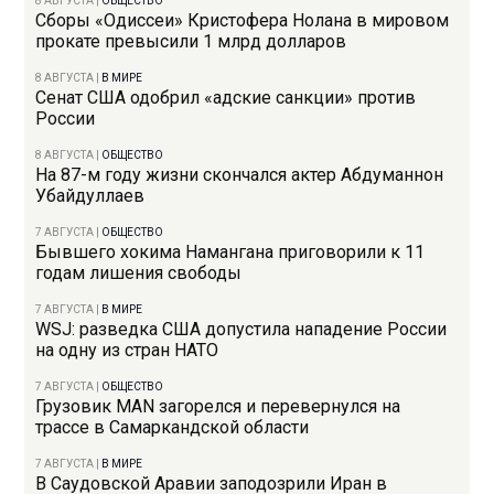
8 АВГУСТА
|
ОБЩЕСТВО
Сборы «Одиссеи» Кристофера Нолана в мировом
прокате превысили 1 млрд долларов
8 АВГУСТА
|
В МИРЕ
Сенат США одобрил «адские санкции» против
России
8 АВГУСТА
|
ОБЩЕСТВО
На 87-м году жизни скончался актер Абдуманнон
Убайдуллаев
7 АВГУСТА
|
ОБЩЕСТВО
Бывшего хокима Намангана приговорили к 11
годам лишения свободы
7 АВГУСТА
|
В МИРЕ
WSJ: разведка США допустила нападение России
на одну из стран НАТО
7 АВГУСТА
|
ОБЩЕСТВО
Грузовик MAN загорелся и перевернулся на
трассе в Самаркандской области
7 АВГУСТА
|
В МИРЕ
В Саудовской Аравии заподозрили Иран в