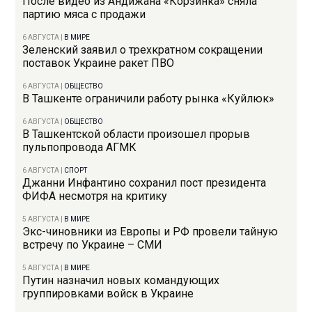
После видео из Андижана «Корзинка» сняла
партию мяса с продажи
6 АВГУСТА
|
В МИРЕ
Зеленский заявил о трехкратном сокращении
поставок Украине ракет ПВО
6 АВГУСТА
|
ОБЩЕСТВО
В Ташкенте ограничили работу рынка «Куйлюк»
6 АВГУСТА
|
ОБЩЕСТВО
В Ташкентской области произошел прорыв
пульпопровода АГМК
6 АВГУСТА
|
СПОРТ
Джанни Инфантино сохранил пост президента
ФИФА несмотря на критику
5 АВГУСТА
|
В МИРЕ
Экс-чиновники из Европы и РФ провели тайную
встречу по Украине – СМИ
5 АВГУСТА
|
В МИРЕ
Путин назначил новых командующих
группировками войск в Украине