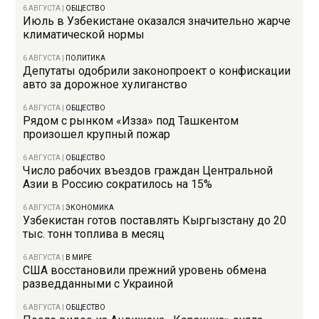
6 АВГУСТА
|
ОБЩЕСТВО
Июль в Узбекистане оказался значительно жарче
климатической нормы
6 АВГУСТА
|
ПОЛИТИКА
Депутаты одобрили законопроект о конфискации
авто за дорожное хулиганство
6 АВГУСТА
|
ОБЩЕСТВО
Рядом с рынком «Изза» под Ташкентом
произошел крупный пожар
6 АВГУСТА
|
ОБЩЕСТВО
Число рабочих въездов граждан Центральной
Азии в Россию сократилось на 15%
6 АВГУСТА
|
ЭКОНОМИКА
Узбекистан готов поставлять Кыргызстану до 20
тыс. тонн топлива в месяц
6 АВГУСТА
|
В МИРЕ
США восстановили прежний уровень обмена
разведданными с Украиной
6 АВГУСТА
|
ОБЩЕСТВО