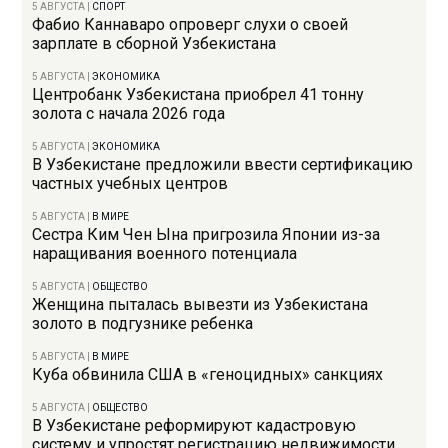
5 АВГУСТА
|
СПОРТ
Фабио Каннаваро опроверг слухи о своей
зарплате в сборной Узбекистана
5 АВГУСТА
|
ЭКОНОМИКА
Центробанк Узбекистана приобрел 41 тонну
золота с начала 2026 года
5 АВГУСТА
|
ЭКОНОМИКА
В Узбекистане предложили ввести сертификацию
частных учебных центров
5 АВГУСТА
|
В МИРЕ
Сестра Ким Чен Ына пригрозила Японии из-за
наращивания военного потенциала
5 АВГУСТА
|
ОБЩЕСТВО
Женщина пыталась вывезти из Узбекистана
золото в подгузнике ребенка
5 АВГУСТА
|
В МИРЕ
Куба обвинила США в «геноцидных» санкциях
5 АВГУСТА
|
ОБЩЕСТВО
В Узбекистане реформируют кадастровую
систему и упростят регистрацию недвижимости