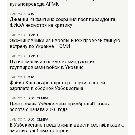
пульпопровода АГМК
6 АВГУСТА
|
СПОРТ
Джанни Инфантино сохранил пост президента
ФИФА несмотря на критику
5 АВГУСТА
|
В МИРЕ
Экс-чиновники из Европы и РФ провели тайную
встречу по Украине – СМИ
5 АВГУСТА
|
В МИРЕ
Путин назначил новых командующих
группировками войск в Украине
5 АВГУСТА
|
СПОРТ
Фабио Каннаваро опроверг слухи о своей
зарплате в сборной Узбекистана
5 АВГУСТА
|
ЭКОНОМИКА
Центробанк Узбекистана приобрел 41 тонну
золота с начала 2026 года
5 АВГУСТА
|
ЭКОНОМИКА
В Узбекистане предложили ввести сертификацию
частных учебных центров