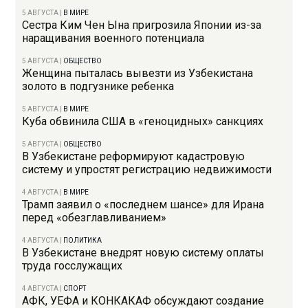
5 АВГУСТА
|
В МИРЕ
Сестра Ким Чен Ына пригрозила Японии из-за
наращивания военного потенциала
5 АВГУСТА
|
ОБЩЕСТВО
Женщина пыталась вывезти из Узбекистана
золото в подгузнике ребенка
5 АВГУСТА
|
В МИРЕ
Куба обвинила США в «геноцидных» санкциях
5 АВГУСТА
|
ОБЩЕСТВО
В Узбекистане реформируют кадастровую
систему и упростят регистрацию недвижимости
4 АВГУСТА
|
В МИРЕ
Трамп заявил о «последнем шансе» для Ирана
перед «обезглавливанием»
4 АВГУСТА
|
ПОЛИТИКА
В Узбекистане внедрят новую систему оплаты
труда госслужащих
4 АВГУСТА
|
СПОРТ
АФК, УЕФА и КОНКАКАФ обсуждают создание