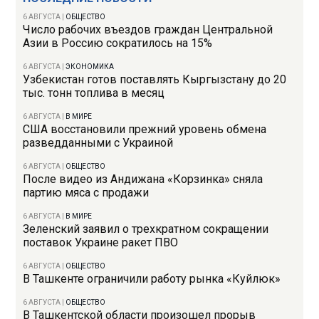
6 АВГУСТА
|
ОБЩЕСТВО
Число рабочих въездов граждан Центральной
Азии в Россию сократилось на 15%
6 АВГУСТА
|
ЭКОНОМИКА
Узбекистан готов поставлять Кыргызстану до 20
тыс. тонн топлива в месяц
6 АВГУСТА
|
В МИРЕ
США восстановили прежний уровень обмена
разведданными с Украиной
6 АВГУСТА
|
ОБЩЕСТВО
После видео из Андижана «Корзинка» сняла
партию мяса с продажи
6 АВГУСТА
|
В МИРЕ
Зеленский заявил о трехкратном сокращении
поставок Украине ракет ПВО
6 АВГУСТА
|
ОБЩЕСТВО
В Ташкенте ограничили работу рынка «Куйлюк»
6 АВГУСТА
|
ОБЩЕСТВО
В Ташкентской области произошел прорыв