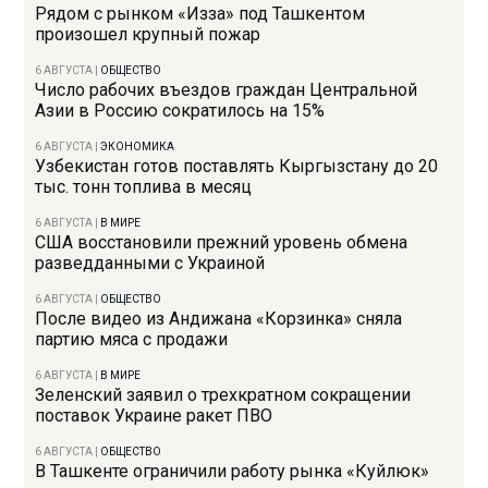
Рядом с рынком «Изза» под Ташкентом
произошел крупный пожар
6 АВГУСТА
|
ОБЩЕСТВО
Число рабочих въездов граждан Центральной
Азии в Россию сократилось на 15%
6 АВГУСТА
|
ЭКОНОМИКА
Узбекистан готов поставлять Кыргызстану до 20
тыс. тонн топлива в месяц
6 АВГУСТА
|
В МИРЕ
США восстановили прежний уровень обмена
разведданными с Украиной
6 АВГУСТА
|
ОБЩЕСТВО
После видео из Андижана «Корзинка» сняла
партию мяса с продажи
6 АВГУСТА
|
В МИРЕ
Зеленский заявил о трехкратном сокращении
поставок Украине ракет ПВО
6 АВГУСТА
|
ОБЩЕСТВО
В Ташкенте ограничили работу рынка «Куйлюк»