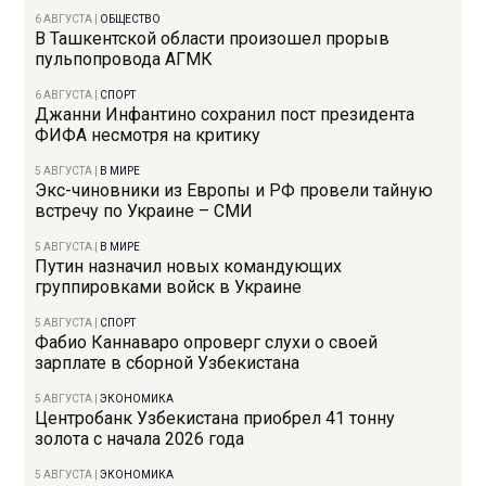
6 АВГУСТА
|
ОБЩЕСТВО
В Ташкентской области произошел прорыв
пульпопровода АГМК
6 АВГУСТА
|
СПОРТ
Джанни Инфантино сохранил пост президента
ФИФА несмотря на критику
5 АВГУСТА
|
В МИРЕ
Экс-чиновники из Европы и РФ провели тайную
встречу по Украине – СМИ
5 АВГУСТА
|
В МИРЕ
Путин назначил новых командующих
группировками войск в Украине
5 АВГУСТА
|
СПОРТ
Фабио Каннаваро опроверг слухи о своей
зарплате в сборной Узбекистана
5 АВГУСТА
|
ЭКОНОМИКА
Центробанк Узбекистана приобрел 41 тонну
золота с начала 2026 года
5 АВГУСТА
|
ЭКОНОМИКА