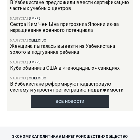
В Узбекистане предложили ввести сертификацию
частных учебных центров
5 АВГУСТА
|
В МИРЕ
Сестра Ким Чен Ына пригрозила Японии из-за
наращивания военного потенциала
5 АВГУСТА
|
ОБЩЕСТВО
Женщина пыталась вывезти из Узбекистана
золото в подгузнике ребенка
5 АВГУСТА
|
В МИРЕ
Куба обвинила США в «геноцидных» санкциях
5 АВГУСТА
|
ОБЩЕСТВО
В Узбекистане реформируют кадастровую
систему и упростят регистрацию недвижимости
ВСЕ НОВОСТИ
ЭКОНОМИКА
ПОЛИТИКА
В МИРЕ
ПРОИСШЕСТВИЯ
ОБЩЕСТВО