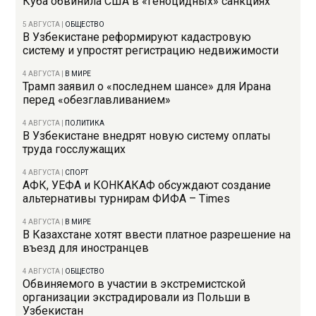
Куба обвинила США в «геноцидных» санкциях
5 АВГУСТА
|
ОБЩЕСТВО
В Узбекистане реформируют кадастровую
систему и упростят регистрацию недвижимости
4 АВГУСТА
|
В МИРЕ
Трамп заявил о «последнем шансе» для Ирана
перед «обезглавливанием»
4 АВГУСТА
|
ПОЛИТИКА
В Узбекистане внедрят новую систему оплаты
труда госслужащих
4 АВГУСТА
|
СПОРТ
АФК, УЕФА и КОНКАКАФ обсуждают создание
альтернативы турнирам ФИФА – Times
4 АВГУСТА
|
В МИРЕ
В Казахстане хотят ввести платное разрешение на
въезд для иностранцев
4 АВГУСТА
|
ОБЩЕСТВО
Обвиняемого в участии в экстремистской
организации экстрадировали из Польши в
Узбекистан