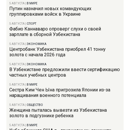
5 АВГУСТА
|
В МИРЕ
Путин назначил новых командующих
группировками войск в Украине
5 АВГУСТА
|
СПОРТ
Фабио Каннаваро опроверг слухи о своей
зарплате в сборной Узбекистана
5 АВГУСТА
|
ЭКОНОМИКА
Центробанк Узбекистана приобрел 41 тонну
золота с начала 2026 года
5 АВГУСТА
|
ЭКОНОМИКА
В Узбекистане предложили ввести сертификацию
частных учебных центров
5 АВГУСТА
|
В МИРЕ
Сестра Ким Чен Ына пригрозила Японии из-за
наращивания военного потенциала
5 АВГУСТА
|
ОБЩЕСТВО
Женщина пыталась вывезти из Узбекистана
золото в подгузнике ребенка
5 АВГУСТА
|
В МИРЕ