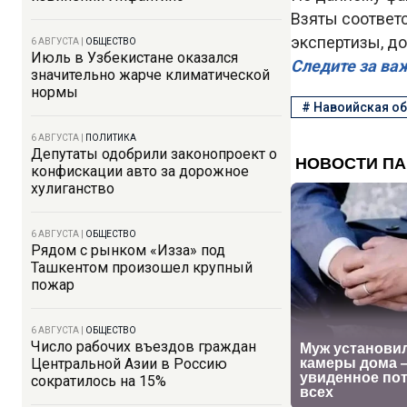
Взяты соответ
экспертизы, д
6 АВГУСТА
|
ОБЩЕСТВО
Июль в Узбекистане оказался
Следите за ва
значительно жарче климатической
нормы
#
Навоийская о
6 АВГУСТА
|
ПОЛИТИКА
Депутаты одобрили законопроект о
конфискации авто за дорожное
хулиганство
6 АВГУСТА
|
ОБЩЕСТВО
Рядом с рынком «Изза» под
Ташкентом произошел крупный
пожар
6 АВГУСТА
|
ОБЩЕСТВО
Число рабочих въездов граждан
Центральной Азии в Россию
сократилось на 15%