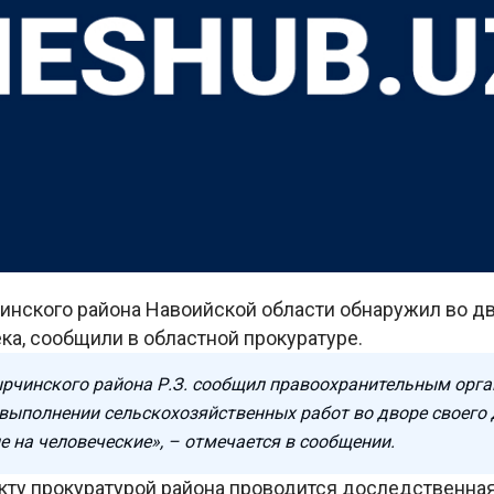
инского района Навоийской области обнаружил во д
ка, сообщили в областной прокуратуре.
рчинского района Р.З. сообщил правоохранительным орган
 выполнении сельскохозяйственных работ во дворе своего
е на человеческие», – отмечается в сообщении.
кту прокуратурой района проводится доследственная