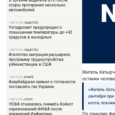
В Ургенче водитель BYD после
ссоры протаранил несколько
автомобилей
7 АВГУСТА
|
ОБЩЕСТВО
Узгидромет предупредил о
повышении температуры до +42
градусов в выходные
7 АВГУСТА
|
ОБЩЕСТВО
Агентство миграции расширило
программу трудоустройства
узбекистанцев в США
Житель Хатырч
7 АВГУСТА
|
В МИРЕ
останки челове
Азербайджан заявил о готовности
поставлять газ Украине
«Житель Хаты
сентября при
7 АВГУСТА
|
СПОРТ
кости, похожи
УЕФА отказалась снимать бойкот
соревнований ФИФА после
По данному фа
извинений Инфантино