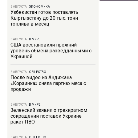
6 АВГУСТА
|
ЭКОНОМИКА
Узбекистан готов поставлять
Кыргызстану до 20 тыс. тонн
топлива в месяц
6 АВГУСТА
|
В МИРЕ
США восстановили прежний
уровень обмена разведданными с
Украиной
6 АВГУСТА
|
ОБЩЕСТВО
После видео из Андижана
«Корзинка» сняла партию мяса с
продажи
6 АВГУСТА
|
В МИРЕ
Зеленский заявил о трехкратном
сокращении поставок Украине
ракет ПВО
6 АВГУСТА
|
ОБЩЕСТВО