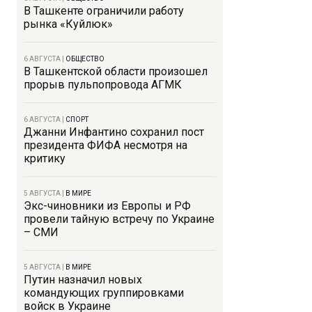
В Ташкенте ограничили работу
рынка «Куйлюк»
6 АВГУСТА
|
ОБЩЕСТВО
В Ташкентской области произошел
прорыв пульпопровода АГМК
6 АВГУСТА
|
СПОРТ
Джанни Инфантино сохранил пост
президента ФИФА несмотря на
критику
5 АВГУСТА
|
В МИРЕ
Экс-чиновники из Европы и РФ
провели тайную встречу по Украине
– СМИ
5 АВГУСТА
|
В МИРЕ
Путин назначил новых
командующих группировками
войск в Украине