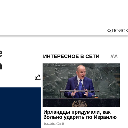
ПОИСК
е
а