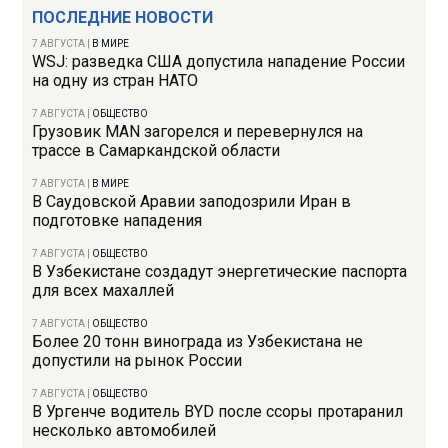
ПОСЛЕДНИЕ НОВОСТИ
7 АВГУСТА
|
В МИРЕ
WSJ: разведка США допустила нападение России
на одну из стран НАТО
7 АВГУСТА
|
ОБЩЕСТВО
Грузовик MAN загорелся и перевернулся на
трассе в Самаркандской области
7 АВГУСТА
|
В МИРЕ
В Саудовской Аравии заподозрили Иран в
подготовке нападения
7 АВГУСТА
|
ОБЩЕСТВО
В Узбекистане создадут энергетические паспорта
для всех махаллей
7 АВГУСТА
|
ОБЩЕСТВО
Более 20 тонн винограда из Узбекистана не
допустили на рынок России
7 АВГУСТА
|
ОБЩЕСТВО
В Ургенче водитель BYD после ссоры протаранил
несколько автомобилей