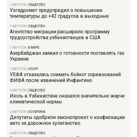
7 АВГУСТА
|
ОБЩЕСТВО
Узгидромет предупредил о повышении
температуры до +42 градусов в выходные
7 АВГУСТА
|
ОБЩЕСТВО
Агентство миграции расширило программу
трудоустройства узбекистанцев в США
7 АВГУСТА
|
В МИРЕ
Азербайджан заявил о готовности поставлять газ
Украине
7 АВГУСТА
|
СПОРТ
УЕФА отказалась снимать бойкот соревнований
ФИФА после извинений Инфантино
6 АВГУСТА
|
ОБЩЕСТВО
Июль в Узбекистане оказался значительно жарче
климатической нормы
6 АВГУСТА
|
ПОЛИТИКА
Депутаты одобрили законопроект о конфискации
авто за дорожное хулиганство
6 АВГУСТА
|
ОБЩЕСТВО