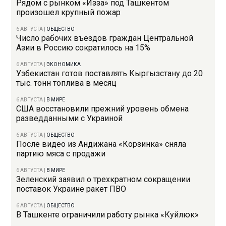
Рядом с рынком «Изза» под Ташкентом
произошел крупный пожар
6 АВГУСТА
|
ОБЩЕСТВО
Число рабочих въездов граждан Центральной
Азии в Россию сократилось на 15%
6 АВГУСТА
|
ЭКОНОМИКА
Узбекистан готов поставлять Кыргызстану до 20
тыс. тонн топлива в месяц
6 АВГУСТА
|
В МИРЕ
США восстановили прежний уровень обмена
разведданными с Украиной
6 АВГУСТА
|
ОБЩЕСТВО
После видео из Андижана «Корзинка» сняла
партию мяса с продажи
6 АВГУСТА
|
В МИРЕ
Зеленский заявил о трехкратном сокращении
поставок Украине ракет ПВО
6 АВГУСТА
|
ОБЩЕСТВО
В Ташкенте ограничили работу рынка «Куйлюк»