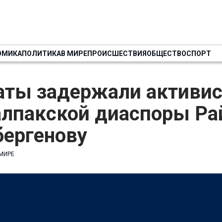
ОМИКА
ПОЛИТИКА
В МИРЕ
ПРОИСШЕСТВИЯ
ОБЩЕСТВО
СПОРТ
аты задержали активис
алпакской диаспоры Ра
бергенову
 МИРЕ