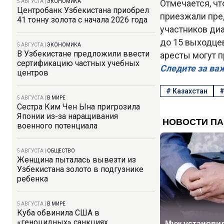
Отмечается, чт
5 АВГУСТА
|
ЭКОНОМИКА
Центробанк Узбекистана приобрел
приезжали пре
41 тонну золота с начала 2026 года
участников ди
до 15 выходце
5 АВГУСТА
|
ЭКОНОМИКА
В Узбекистане предложили ввести
аресты могут 
сертификацию частных учебных
Следите за ва
центров
#
Казахстан
5 АВГУСТА
|
В МИРЕ
Сестра Ким Чен Ына пригрозила
Японии из-за наращивания
военного потенциала
5 АВГУСТА
|
ОБЩЕСТВО
Женщина пыталась вывезти из
Узбекистана золото в подгузнике
ребенка
5 АВГУСТА
|
В МИРЕ
Куба обвинила США в
«геноцидных» санкциях