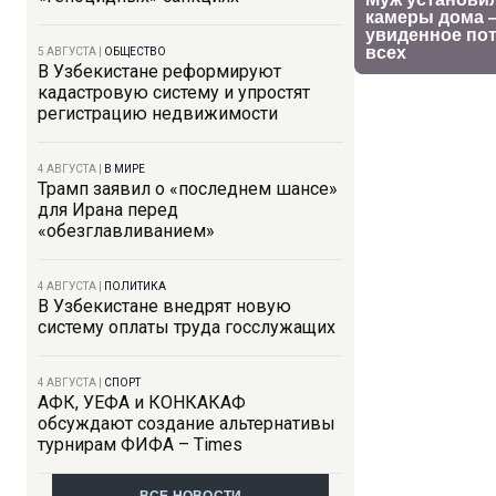
5 АВГУСТА
|
ОБЩЕСТВО
В Узбекистане реформируют
кадастровую систему и упростят
регистрацию недвижимости
4 АВГУСТА
|
В МИРЕ
Трамп заявил о «последнем шансе»
для Ирана перед
«обезглавливанием»
4 АВГУСТА
|
ПОЛИТИКА
В Узбекистане внедрят новую
систему оплаты труда госслужащих
4 АВГУСТА
|
СПОРТ
АФК, УЕФА и КОНКАКАФ
обсуждают создание альтернативы
турнирам ФИФА – Times