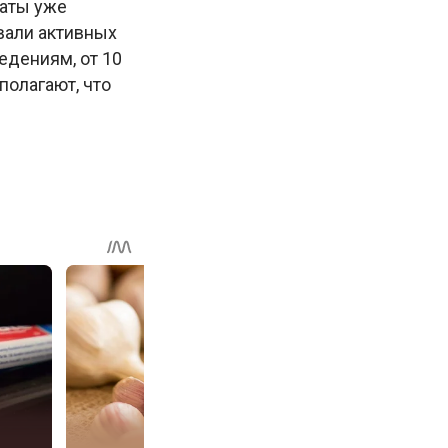
маты уже
вали активных
едениям, от 10
полагают, что