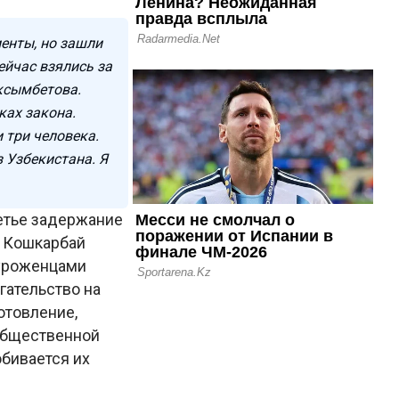
иенты, но зашли
ейчас взялись за
ксымбетова.
ках закона.
 три человека.
з Узбекистана. Я
ретье задержание
ы Кошкарбай
 уроженцами
гательство на
отовление,
общественной
обивается их