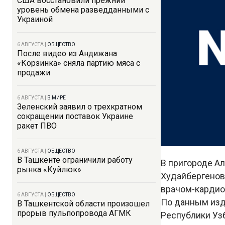
США восстановили прежний
уровень обмена разведданными с
Украиной
6 АВГУСТА
|
ОБЩЕСТВО
После видео из Андижана
«Корзинка» сняла партию мяса с
продажи
6 АВГУСТА
|
В МИРЕ
Зеленский заявил о трехкратном
сокращении поставок Украине
ракет ПВО
6 АВГУСТА
|
ОБЩЕСТВО
В Ташкенте ограничили работу
В пригороде А
рынка «Куйлюк»
Худайбергенов
врачом-кардио
6 АВГУСТА
|
ОБЩЕСТВО
По данным изд
В Ташкентской области произошел
прорыв пульпопровода АГМК
Республики Узб