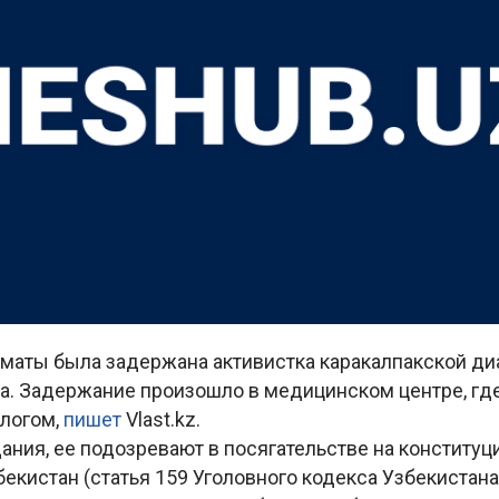
лматы была задержана активистка каракалпакской д
а. Задержание произошло в медицинском центре, где
логом,
пишет
Vlast.kz.
ания, ее подозревают в посягательстве на конститу
екистан (статья 159 Уголовного кодекса Узбекистана