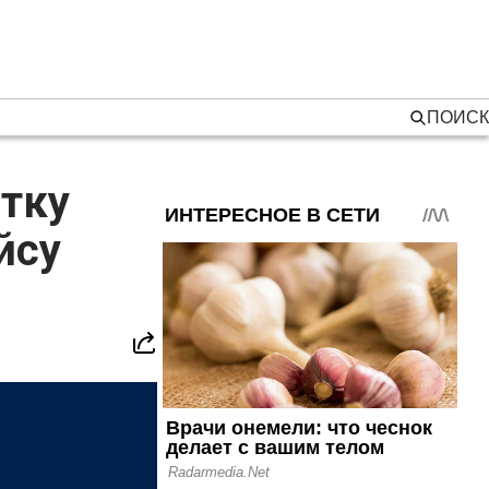
ПОИСК
тку
йсу