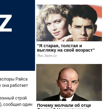
иаспоры Райса
 она работает
ционный строй
), сообщил один