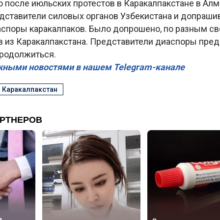
о после июльских протестов в Каракалпакстане в Ал
дставители силовых органов Узбекистана и допраши
аспоры каракалпаков. Было допрошено, по разным св
в из Каракалпакстана. Представители диаспоры пред
продолжиться.
жными новостями в нашем Telegram-канале
#
Каракалпакстан