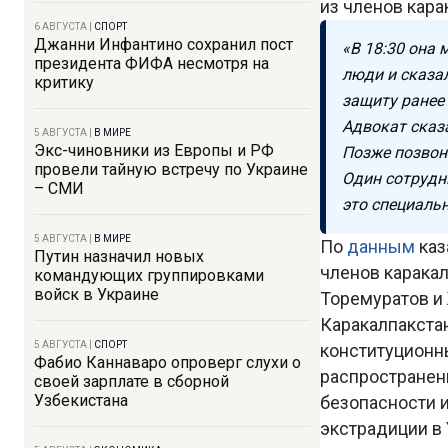
из членов кар
6 АВГУСТА
|
СПОРТ
Джанни Инфантино сохранил пост
«В 18:30 она 
президента ФИФА несмотря на
люди и сказал
критику
защиту ранее
Адвокат сказа
5 АВГУСТА
|
В МИРЕ
Экс-чиновники из Европы и РФ
Позже позвони
провели тайную встречу по Украине
Один сотрудни
– СМИ
это специальн
5 АВГУСТА
|
В МИРЕ
По
данным
каз
Путин назначил новых
членов карака
командующих группировками
войск в Украине
Торемуратов и
Каракалпакстан
5 АВГУСТА
|
СПОРТ
конституционны
Фабио Каннаваро опроверг слухи о
распространен
своей зарплате в сборной
Узбекистана
безопасности и
экстрадиции в 