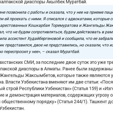
акалпакской диаспоры Акылбек Муратбай.
мне позвонила с работы и сказала, что у нее на приеме пац
и ей проехать с ними. Я списался с адвокатами, которые с
 арестованных Кошкарбая Торемуратова и Жангельды Жа
л, что не будем сопротивляться, будем действовать в рам
ла ассистент Худайбергеновой и сообщила, что ее забрали
к представился, двое не представились, но сказали, что и
о переспросил у нее», – сказал Муратбай.
ахстанских СМИ, за последние двое суток это уже т
лпакской диаспоры в Алматы. Ранее были задержан
 Жангельды Жаксымбетов, которые также являются
а. Власти Узбекистана вменяют им две статьи: «Пося
й строй Республики Узбекистан» (Статья 159) и «Изг
ие и демонстрация материалов, содержащих угрозу 
 общественному порядку» (Статья 244/1). Ташкент д
Узбекистан.