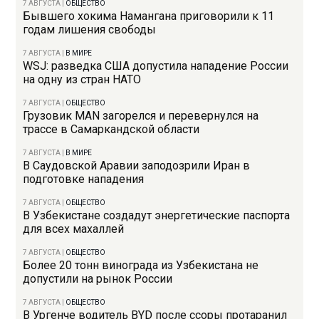
7 АВГУСТА
|
ОБЩЕСТВО
Бывшего хокима Намангана приговорили к 11
годам лишения свободы
7 АВГУСТА
|
В МИРЕ
WSJ: разведка США допустила нападение России
на одну из стран НАТО
7 АВГУСТА
|
ОБЩЕСТВО
Грузовик MAN загорелся и перевернулся на
трассе в Самаркандской области
7 АВГУСТА
|
В МИРЕ
В Саудовской Аравии заподозрили Иран в
подготовке нападения
7 АВГУСТА
|
ОБЩЕСТВО
В Узбекистане создадут энергетические паспорта
для всех махаллей
7 АВГУСТА
|
ОБЩЕСТВО
Более 20 тонн винограда из Узбекистана не
допустили на рынок России
7 АВГУСТА
|
ОБЩЕСТВО
В Ургенче водитель BYD после ссоры протаранил