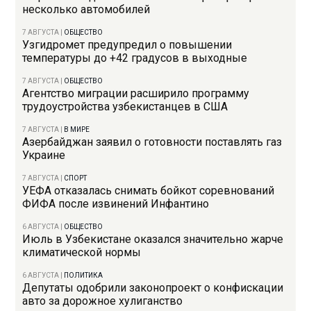
несколько автомобилей
7 АВГУСТА
|
ОБЩЕСТВО
Узгидромет предупредил о повышении
температуры до +42 градусов в выходные
7 АВГУСТА
|
ОБЩЕСТВО
Агентство миграции расширило программу
трудоустройства узбекистанцев в США
7 АВГУСТА
|
В МИРЕ
Азербайджан заявил о готовности поставлять газ
Украине
7 АВГУСТА
|
СПОРТ
УЕФА отказалась снимать бойкот соревнований
ФИФА после извинений Инфантино
6 АВГУСТА
|
ОБЩЕСТВО
Июль в Узбекистане оказался значительно жарче
климатической нормы
6 АВГУСТА
|
ПОЛИТИКА
Депутаты одобрили законопроект о конфискации
авто за дорожное хулиганство