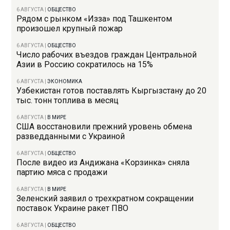
6 АВГУСТА
|
ОБЩЕСТВО
Рядом с рынком «Изза» под Ташкентом
произошел крупный пожар
6 АВГУСТА
|
ОБЩЕСТВО
Число рабочих въездов граждан Центральной
Азии в Россию сократилось на 15%
6 АВГУСТА
|
ЭКОНОМИКА
Узбекистан готов поставлять Кыргызстану до 20
тыс. тонн топлива в месяц
6 АВГУСТА
|
В МИРЕ
США восстановили прежний уровень обмена
разведданными с Украиной
6 АВГУСТА
|
ОБЩЕСТВО
После видео из Андижана «Корзинка» сняла
партию мяса с продажи
6 АВГУСТА
|
В МИРЕ
Зеленский заявил о трехкратном сокращении
поставок Украине ракет ПВО
6 АВГУСТА
|
ОБЩЕСТВО