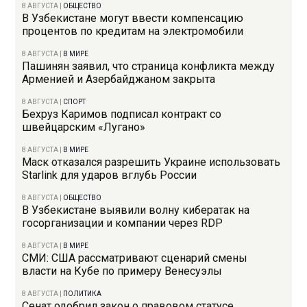
8 АВГУСТА
|
ОБЩЕСТВО
В Узбекистане могут ввести компенсацию
процентов по кредитам на электромобили
8 АВГУСТА
|
В МИРЕ
Пашинян заявил, что страница конфликта между
Арменией и Азербайджаном закрыта
8 АВГУСТА
|
СПОРТ
Бехруз Каримов подписал контракт со
швейцарским «Лугано»
8 АВГУСТА
|
В МИРЕ
Маск отказался разрешить Украине использовать
Starlink для ударов вглубь России
8 АВГУСТА
|
ОБЩЕСТВО
В Узбекистане выявили волну кибератак на
госорганизации и компании через RDP
8 АВГУСТА
|
В МИРЕ
СМИ: США рассматривают сценарий смены
власти на Кубе по примеру Венесуэлы
8 АВГУСТА
|
ПОЛИТИКА
Сенат одобрил закон о правовом статусе