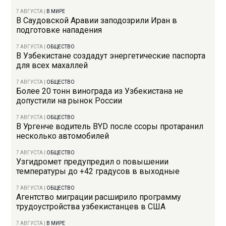
7 АВГУСТА
|
В МИРЕ
В Саудовской Аравии заподозрили Иран в
подготовке нападения
7 АВГУСТА
|
ОБЩЕСТВО
В Узбекистане создадут энергетические паспорта
для всех махаллей
7 АВГУСТА
|
ОБЩЕСТВО
Более 20 тонн винограда из Узбекистана не
допустили на рынок России
7 АВГУСТА
|
ОБЩЕСТВО
В Ургенче водитель BYD после ссоры протаранил
несколько автомобилей
7 АВГУСТА
|
ОБЩЕСТВО
Узгидромет предупредил о повышении
температуры до +42 градусов в выходные
7 АВГУСТА
|
ОБЩЕСТВО
Агентство миграции расширило программу
трудоустройства узбекистанцев в США
7 АВГУСТА
|
В МИРЕ