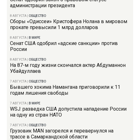
администрации президента
8 АВГУСТА
|
ОБЩЕСТВО
Сборы «Одиссеи» Кристофера Нолана в мировом
прокате превысили 1 млрд долларов
8 АВГУСТА
|
В МИРЕ
Сенат США одобрил «адские санкции» против
России
8 АВГУСТА
|
ОБЩЕСТВО
На 87-м году жизни скончался актер Абдуманнон
Убайдуллаев
7 АВГУСТА
|
ОБЩЕСТВО
Бывшего хокима Намангана приговорили к 11
годам лишения свободы
7 АВГУСТА
|
В МИРЕ
WSJ: разведка США допустила нападение России
на одну из стран НАТО
7 АВГУСТА
|
ОБЩЕСТВО
Грузовик MAN загорелся и перевернулся на
трассе в Самаркандской области