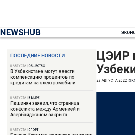
NEWSHUB
ЭКОН
ЦЭИР 
ПОСЛЕДНИЕ НОВОСТИ
Узбеки
8 АВГУСТА
|
ОБЩЕСТВО
В Узбекистане могут ввести
компенсацию процентов по
29 АВГУСТА 2022
|
ЭК
кредитам на электромобили
8 АВГУСТА
|
В МИРЕ
Пашинян заявил, что страница
конфликта между Арменией и
Азербайджаном закрыта
8 АВГУСТА
|
СПОРТ