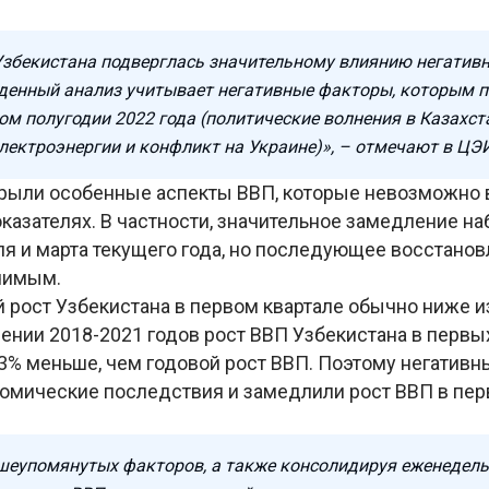
збекистана подверглась значительному влиянию негатив
денный анализ учитывает негативные факторы, которым п
вом полугодии 2022 года (политические волнения в Казахс
лектроэнергии и конфликт на Украине)», – отмечают в ЦЭ
рыли особенные аспекты ВВП, которые невозможно 
казателях. В частности, значительное замедление н
ля и марта текущего года, но последующее восстано
чимым.
 рост Узбекистана в первом квартале обычно ниже и
чении 2018-2021 годов рост ВВП Узбекистана в первы
43% меньше, чем годовой рост ВВП. Поэтому негатив
номические последствия и замедлили рост ВВП в пер
шеупомянутых факторов, а также консолидируя еженедел