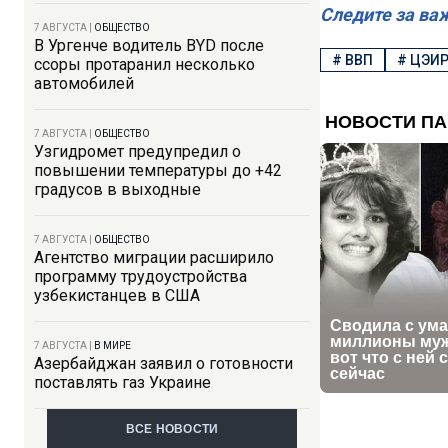
Следите за ва
7 АВГУСТА
|
ОБЩЕСТВО
В Ургенче водитель BYD после
#
ВВП
#
ЦЭИ
ссоры протаранил несколько
автомобилей
7 АВГУСТА
|
ОБЩЕСТВО
Узгидромет предупредил о
повышении температуры до +42
градусов в выходные
7 АВГУСТА
|
ОБЩЕСТВО
Агентство миграции расширило
программу трудоустройства
узбекистанцев в США
7 АВГУСТА
|
В МИРЕ
Азербайджан заявил о готовности
поставлять газ Украине
ВСЕ НОВОСТИ