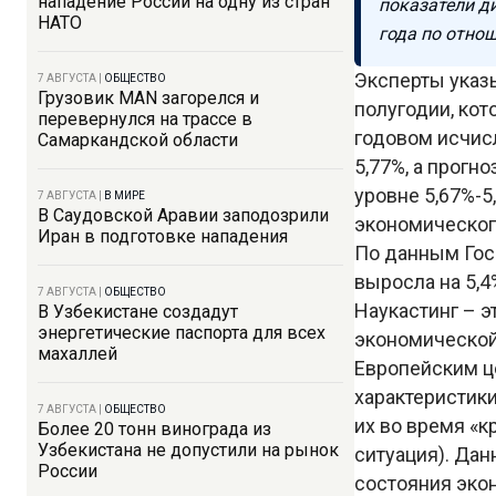
нападение России на одну из стран
показатели д
НАТО
года по отно
Эксперты указ
7 АВГУСТА
|
ОБЩЕСТВО
Грузовик MAN загорелся и
полугодии, кот
перевернулся на трассе в
годовом исчисл
Самаркандской области
5,77%, а прогн
уровне 5,67%-5
7 АВГУСТА
|
В МИРЕ
В Саудовской Аравии заподозрили
экономического
Иран в подготовке нападения
По данным Госк
выросла на 5,4
7 АВГУСТА
|
ОБЩЕСТВО
Наукастинг – э
В Узбекистане создадут
энергетические паспорта для всех
экономической 
махаллей
Европейским ц
характеристик
7 АВГУСТА
|
ОБЩЕСТВО
их во время «к
Более 20 тонн винограда из
Узбекистана не допустили на рынок
ситуация). Да
России
состояния экон