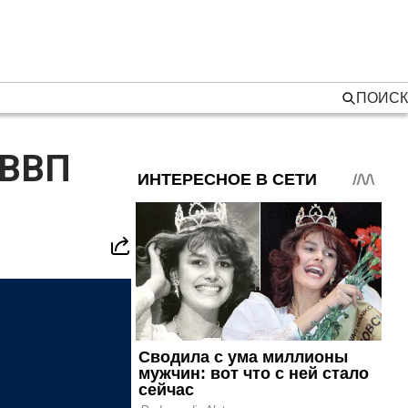
ПОИСК
 ВВП