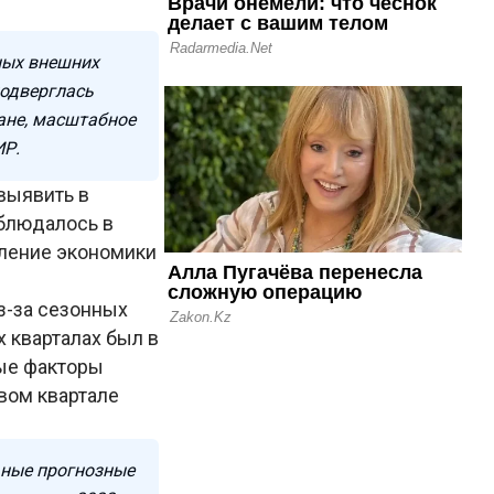
ных внешних
одверглась
тане, масштабное
ИР.
выявить в
аблюдалось в
вление экономики
з-за сезонных
х кварталах был в
ные факторы
вом квартале
ьные прогнозные