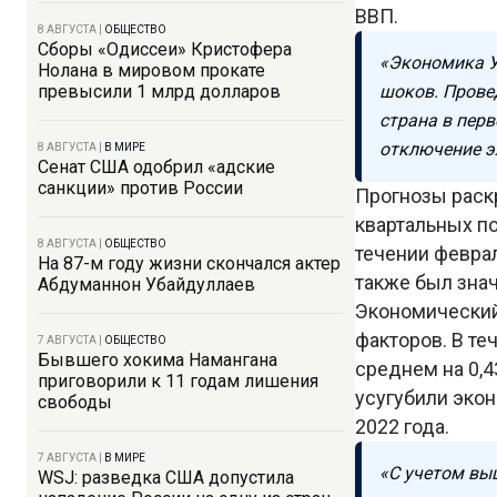
ВВП.
8 АВГУСТА
|
ОБЩЕСТВО
Сборы «Одиссеи» Кристофера
«Экономика У
Нолана в мировом прокате
превысили 1 млрд долларов
шоков. Прове
страна в пер
отключение э
8 АВГУСТА
|
В МИРЕ
Сенат США одобрил «адские
санкции» против России
Прогнозы раск
квартальных по
8 АВГУСТА
|
ОБЩЕСТВО
течении февра
На 87-м году жизни скончался актер
также был зна
Абдуманнон Убайдуллаев
Экономический
факторов. В те
7 АВГУСТА
|
ОБЩЕСТВО
Бывшего хокима Намангана
среднем на 0,
приговорили к 11 годам лишения
усугубили эко
свободы
2022 года.
7 АВГУСТА
|
В МИРЕ
«С учетом вы
WSJ: разведка США допустила