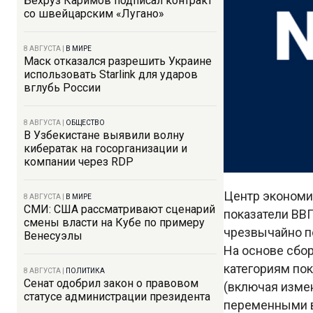
Бехруз Каримов подписал контракт
со швейцарским «Лугано»
8 АВГУСТА
|
В МИРЕ
Маск отказался разрешить Украине
использовать Starlink для ударов
вглубь России
8 АВГУСТА
|
ОБЩЕСТВО
В Узбекистане выявили волну
кибератак на госорганизации и
компании через RDP
Центр экономи
8 АВГУСТА
|
В МИРЕ
СМИ: США рассматривают сценарий
показатели ВВП
смены власти на Кубе по примеру
чрезвычайно п
Венесуэлы
На основе сбор
категориям по
8 АВГУСТА
|
ПОЛИТИКА
Сенат одобрил закон о правовом
(включая измен
статусе администрации президента
переменными в