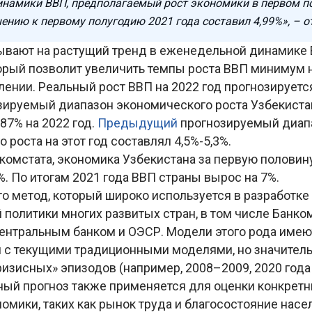
инамики ВВП, предполагаемый рост экономики в первом п
шению к первому полугодию 2021 года составил 4,99%», – 
ывают на растущий тренд в еженедельной динамике 
орый позволит увеличить темпы роста ВВП минимум н
ении. Реальный рост ВВП на 2022 год прогнозируетс
озируемый диапазон экономического роста Узбекиста
,87% на 2022 год.
Предыдущий
прогнозируемый диап
 роста на этот год составлял 4,5%-5,3%.
омстата, экономика Узбекистана за первую половину
%. По итогам 2021 года ВВП страны вырос на 7%.
то метод, который широко используется в разработке
политики многих развитых стран, в том числе Банком
ентральным банком и ОЭСР. Модели этого рода имею
и с текущими традиционными моделями, но значител
ризисных» эпизодов (например, 2008–2009, 2020 года
нный прогноз также применяется для оценки конкрет
омики, таких как рынок труда и благосостояние насе