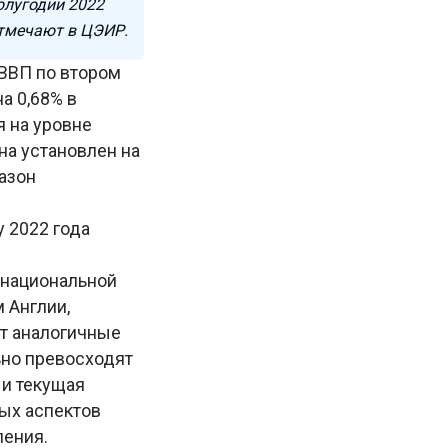
олугодии 2022
отмечают в ЦЭИР.
ВВП по втором
а 0,68% в
я на уровне
на установлен на
азон
 2022 года
 национальной
 Англии,
т аналогичные
ьно превосходят
 и текущая
ных аспектов
ления.