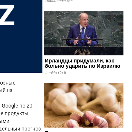
нозные
ый на
 Google по 20
ые продукты
ными
дельный прогноз