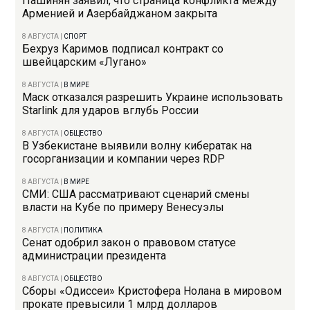
Пашинян заявил, что страница конфликта между
Арменией и Азербайджаном закрыта
8 АВГУСТА
|
СПОРТ
Бехруз Каримов подписал контракт со
швейцарским «Лугано»
8 АВГУСТА
|
В МИРЕ
Маск отказался разрешить Украине использовать
Starlink для ударов вглубь России
8 АВГУСТА
|
ОБЩЕСТВО
В Узбекистане выявили волну кибератак на
госорганизации и компании через RDP
8 АВГУСТА
|
В МИРЕ
СМИ: США рассматривают сценарий смены
власти на Кубе по примеру Венесуэлы
8 АВГУСТА
|
ПОЛИТИКА
Сенат одобрил закон о правовом статусе
администрации президента
8 АВГУСТА
|
ОБЩЕСТВО
Сборы «Одиссеи» Кристофера Нолана в мировом
прокате превысили 1 млрд долларов