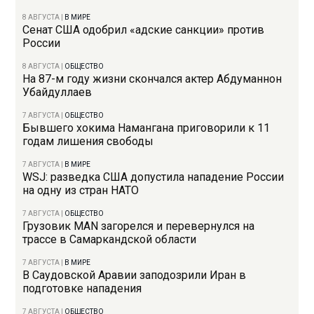
8 АВГУСТА
|
В МИРЕ
Сенат США одобрил «адские санкции» против
России
8 АВГУСТА
|
ОБЩЕСТВО
На 87-м году жизни скончался актер Абдуманнон
Убайдуллаев
7 АВГУСТА
|
ОБЩЕСТВО
Бывшего хокима Намангана приговорили к 11
годам лишения свободы
7 АВГУСТА
|
В МИРЕ
WSJ: разведка США допустила нападение России
на одну из стран НАТО
7 АВГУСТА
|
ОБЩЕСТВО
Грузовик MAN загорелся и перевернулся на
трассе в Самаркандской области
7 АВГУСТА
|
В МИРЕ
В Саудовской Аравии заподозрили Иран в
подготовке нападения
7 АВГУСТА
|
ОБЩЕСТВО