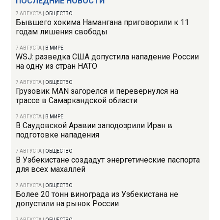
ПОСЛЕДНИЕ НОВОСТИ
7 АВГУСТА
|
ОБЩЕСТВО
Бывшего хокима Намангана приговорили к 11
годам лишения свободы
7 АВГУСТА
|
В МИРЕ
WSJ: разведка США допустила нападение России
на одну из стран НАТО
7 АВГУСТА
|
ОБЩЕСТВО
Грузовик MAN загорелся и перевернулся на
трассе в Самаркандской области
7 АВГУСТА
|
В МИРЕ
В Саудовской Аравии заподозрили Иран в
подготовке нападения
7 АВГУСТА
|
ОБЩЕСТВО
В Узбекистане создадут энергетические паспорта
для всех махаллей
7 АВГУСТА
|
ОБЩЕСТВО
Более 20 тонн винограда из Узбекистана не
допустили на рынок России
7 АВГУСТА
|
ОБЩЕСТВО