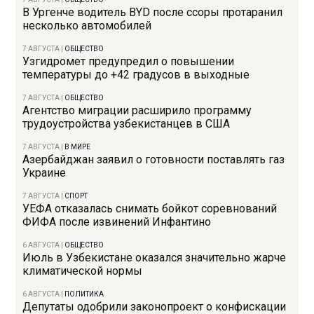
В Ургенче водитель BYD после ссоры протаранил
несколько автомобилей
7 АВГУСТА
|
ОБЩЕСТВО
Узгидромет предупредил о повышении
температуры до +42 градусов в выходные
7 АВГУСТА
|
ОБЩЕСТВО
Агентство миграции расширило программу
трудоустройства узбекистанцев в США
7 АВГУСТА
|
В МИРЕ
Азербайджан заявил о готовности поставлять газ
Украине
7 АВГУСТА
|
СПОРТ
УЕФА отказалась снимать бойкот соревнований
ФИФА после извинений Инфантино
6 АВГУСТА
|
ОБЩЕСТВО
Июль в Узбекистане оказался значительно жарче
климатической нормы
6 АВГУСТА
|
ПОЛИТИКА
Депутаты одобрили законопроект о конфискации