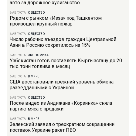
авто за дорожное хулиганство
6 АВГУСТА
|
ОБЩЕСТВО
Рядом с рынком «Изза» под Ташкентом
произошел крупный пожар
6 АВГУСТА
|
ОБЩЕСТВО
Число рабочих въездов граждан Центральной
Азии в Россию сократилось на 15%
6 АВГУСТА
|
ЭКОНОМИКА
Узбекистан готов поставлять Кыргызстану до 20
тыс. тонн топлива в месяц
6 АВГУСТА
|
В МИРЕ
США восстановили прежний уровень обмена
разведданными с Украиной
6 АВГУСТА
|
ОБЩЕСТВО
После видео из Андижана «Корзинка» сняла
партию мяса с продажи
6 АВГУСТА
|
В МИРЕ
Зеленский заявил о трехкратном сокращении
поставок Украине ракет ПВО