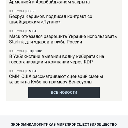
Арменией и Азербайджаном закрыта
8 АВГУСТА
|
СПОРТ
Бехруз Каримов подписал контракт со
швейцарским «Лугано»
8 АВГУСТА
|
В МИРЕ
Маск отказался разрешить Украине использовать
Starlink для ударов вглубь России
8 АВГУСТА
|
ОБЩЕСТВО
В Узбекистане выявили волну кибератак на
госорганизации и компании через RDP
8 АВГУСТА
|
В МИРЕ
СМИ: США рассматривают сценарий смены
власти на Кубе по примеру Венесуэлы
ВСЕ НОВОСТИ
ЭКОНОМИКА
ПОЛИТИКА
В МИРЕ
ПРОИСШЕСТВИЯ
ОБЩЕСТВО