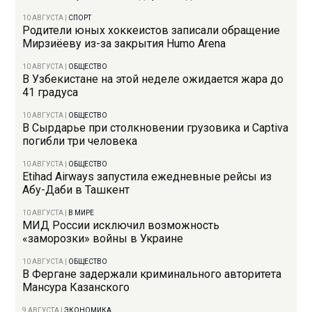
10 АВГУСТА
|
СПОРТ
Родители юных хоккеистов записали обращение
Мирзиёеву из-за закрытия Humo Arena
10 АВГУСТА
|
ОБЩЕСТВО
В Узбекистане на этой неделе ожидается жара до
41 градуса
10 АВГУСТА
|
ОБЩЕСТВО
В Сырдарье при столкновении грузовика и Captiva
погибли три человека
10 АВГУСТА
|
ОБЩЕСТВО
Etihad Airways запустила ежедневные рейсы из
Абу-Даби в Ташкент
10 АВГУСТА
|
В МИРЕ
МИД России исключил возможность
«заморозки» войны в Украине
10 АВГУСТА
|
ОБЩЕСТВО
В Фергане задержали криминального авторитета
Мансура Казанского
9 АВГУСТА
|
ЭКОНОМИКА