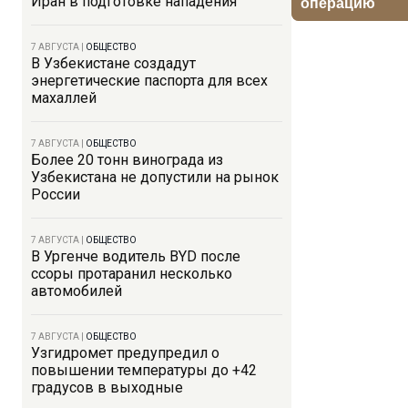
Иран в подготовке нападения
7 АВГУСТА
|
ОБЩЕСТВО
В Узбекистане создадут
энергетические паспорта для всех
махаллей
7 АВГУСТА
|
ОБЩЕСТВО
Более 20 тонн винограда из
Узбекистана не допустили на рынок
России
7 АВГУСТА
|
ОБЩЕСТВО
В Ургенче водитель BYD после
ссоры протаранил несколько
автомобилей
7 АВГУСТА
|
ОБЩЕСТВО
Узгидромет предупредил о
повышении температуры до +42
градусов в выходные