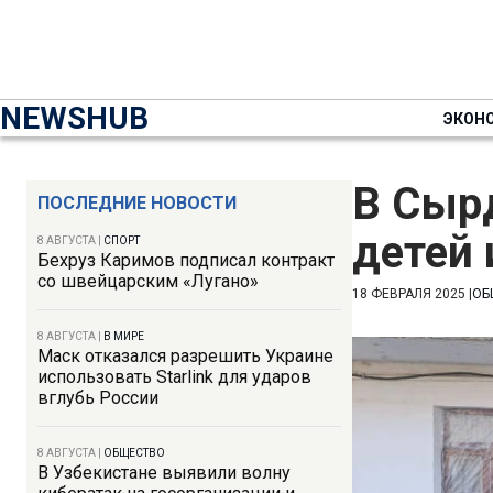
NEWSHUB
ЭКОН
В Сыр
ПОСЛЕДНИЕ НОВОСТИ
детей 
8 АВГУСТА
|
СПОРТ
Бехруз Каримов подписал контракт
со швейцарским «Лугано»
18 ФЕВРАЛЯ 2025
|
ОБ
8 АВГУСТА
|
В МИРЕ
Маск отказался разрешить Украине
использовать Starlink для ударов
вглубь России
8 АВГУСТА
|
ОБЩЕСТВО
В Узбекистане выявили волну