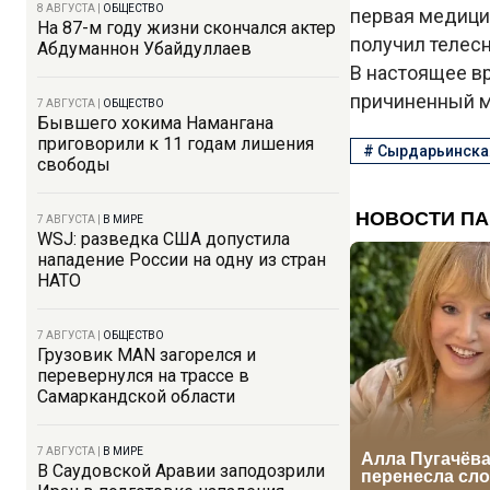
8 АВГУСТА
|
ОБЩЕСТВО
первая медицин
На 87-м году жизни скончался актер
получил телес
Абдуманнон Убайдуллаев
В настоящее в
причиненный м
7 АВГУСТА
|
ОБЩЕСТВО
Бывшего хокима Намангана
приговорили к 11 годам лишения
#
Сырдарьинска
свободы
7 АВГУСТА
|
В МИРЕ
WSJ: разведка США допустила
нападение России на одну из стран
НАТО
7 АВГУСТА
|
ОБЩЕСТВО
Грузовик MAN загорелся и
перевернулся на трассе в
Самаркандской области
7 АВГУСТА
|
В МИРЕ
В Саудовской Аравии заподозрили