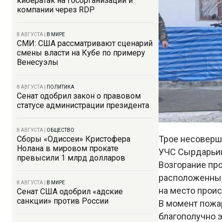
кибератак на госорганизации и
компании через RDP
8 АВГУСТА
|
В МИРЕ
СМИ: США рассматривают сценарий
смены власти на Кубе по примеру
Венесуэлы
8 АВГУСТА
|
ПОЛИТИКА
Сенат одобрил закон о правовом
статусе администрации президента
8 АВГУСТА
|
ОБЩЕСТВО
Трое несоверш
Сборы «Одиссеи» Кристофера
Нолана в мировом прокате
УЧС Сырдарьин
превысили 1 млрд долларов
Возгорание про
расположенных
8 АВГУСТА
|
В МИРЕ
на место проис
Сенат США одобрил «адские
санкции» против России
В момент пожар
благополучно э