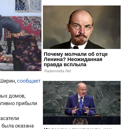
 Ширин,
сообщает
ных домов,
ативно прибыли
пасатели
 была оказана