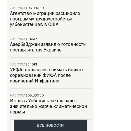
7 АВГУСТА
|
ОБЩЕСТВО
Агентство миграции расширило
программу трудоустройства
узбекистанцев в США
7 АВГУСТА
|
В МИРЕ
Азербайджан заявил о готовности
поставлять газ Украине
7 АВГУСТА
|
СПОРТ
УЕФА отказалась снимать бойкот
соревнований ФИФА после
извинений Инфантино
6 АВГУСТА
|
ОБЩЕСТВО
Июль в Узбекистане оказался
значительно жарче климатической
нормы
ВСЕ НОВОСТИ